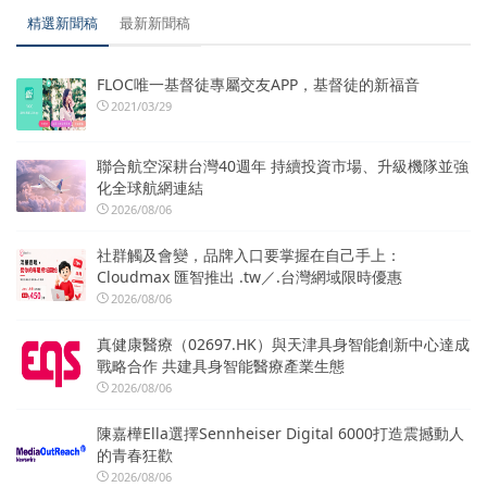
精選新聞稿
最新新聞稿
FLOC唯一基督徒專屬交友APP，基督徒的新福音
2021/03/29
聯合航空深耕台灣40週年 持續投資市場、升級機隊並強
化全球航網連結
2026/08/06
社群觸及會變，品牌入口要掌握在自己手上：
Cloudmax 匯智推出 .tw／.台灣網域限時優惠
2026/08/06
真健康醫療（02697.HK）與天津具身智能創新中心達成
戰略合作 共建具身智能醫療產業生態
2026/08/06
陳嘉樺Ella選擇Sennheiser Digital 6000打造震撼動人
的青春狂歡
2026/08/06