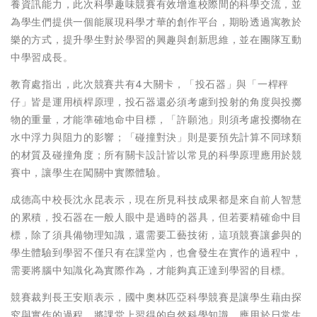
養資訊能力，此次科學趣味競賽有效增進校際間的科學交流，並
為學生們提供一個能展現科學才華的創作平台，期盼透過寓教於
樂的方式，提升學生對於學習的興趣與創新思維，並在團隊互動
中學習成長。
教育處指出，此次競賽共有4大關卡，「投石器」與「一桿秤
仔」皆是運用槓桿原理，投石器還必須考慮到投射的角度與投擲
物的重量，才能準確地命中目標，「許願池」則須考慮投擲物在
水中浮力與阻力的影響；「碰撞對決」則是要預先計算不同球類
的材質及碰撞角度；所有關卡設計皆以常見的科學原理應用於競
賽中，讓學生在闖關中實際體驗。
成德高中校長沈永昆表示，現在所見科技成果都是來自前人智慧
的累積，投石器在一般人眼中是過時的器具，但若要精確命中目
標，除了須具備物理知識，還需要工藝技術，這項競賽讓參與的
學生體驗到學習不僅只有在課堂內，也會發生在實作的過程中，
需要將腦中知識化為實際作為，才能夠真正達到學習的目標。
競賽裁判長王安順表示，國中奧林匹亞科學競賽是讓學生藉由探
究與實作的過程，將課堂上習得的自然科學知識，應用於日常生