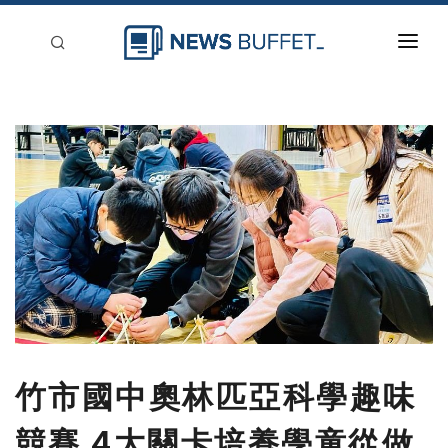
回到首頁
新聞稿分類
登入
刊登
竹市國中奧林匹亞科學趣味
競賽 4大關卡培養學童從做