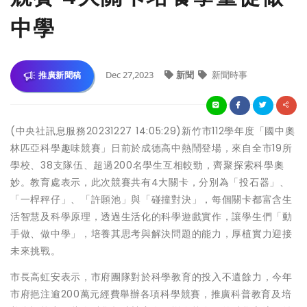
中學
Dec 27,2023
新聞
新聞時事
推廣新聞稿
(中央社訊息服務20231227 14:05:29)新竹市112學年度「國中奧
林匹亞科學趣味競賽」日前於成德高中熱鬧登場，來自全市19所
學校、38支隊伍、超過200名學生互相較勁，齊聚探索科學奧
妙。教育處表示，此次競賽共有4大關卡，分別為「投石器」、
「一桿秤仔」、「許願池」與「碰撞對決」，每個關卡都富含生
活智慧及科學原理，透過生活化的科學遊戲實作，讓學生們「動
手做、做中學」，培養其思考與解決問題的能力，厚植實力迎接
未來挑戰。
市長高虹安表示，市府團隊對於科學教育的投入不遺餘力，今年
市府挹注逾200萬元經費舉辦各項科學競賽，推廣科普教育及培