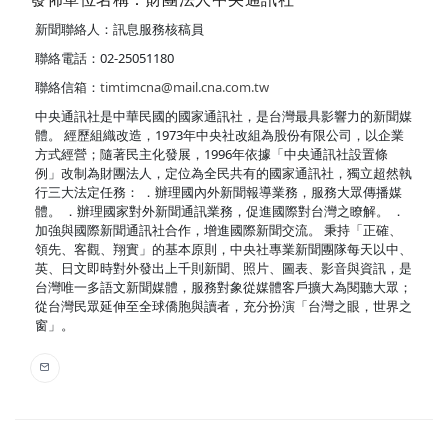
新聞聯絡人：訊息服務核稿員
聯絡電話：02-25051180
聯絡信箱：
timtimcna@mail.cna.com.tw
中央通訊社是中華民國的國家通訊社，是台灣最具影響力的新聞媒
體。 經歷組織改造，1973年中央社改組為股份有限公司，以企業
方式經營；隨著民主化發展，1996年依據「中央通訊社設置條
例」改制為財團法人，定位為全民共有的國家通訊社，獨立超然執
行三大法定任務： ．辦理國內外新聞報導業務，服務大眾傳播媒
體。 ．辦理國家對外新聞通訊業務，促進國際對台灣之瞭解。 ．
加強與國際新聞通訊社合作，增進國際新聞交流。 秉持「正確、
領先、客觀、翔實」的基本原則，中央社專業新聞團隊每天以中、
英、日文即時對外發出上千則新聞、照片、圖表、影音與資訊，是
台灣唯一多語文新聞媒體，服務對象從媒體客戶擴大為閱聽大眾；
從台灣民眾延伸至全球僑胞與讀者，充分扮演「台灣之眼，世界之
窗」。