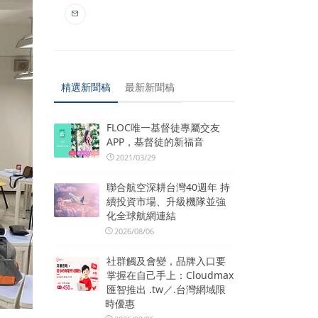
精選新聞稿
最新新聞稿
FLOC唯一基督徒專屬交友
APP，基督徒的新福音
2021/03/29
聯合航空深耕台灣40週年 持
續投資市場、升級機隊並強
化全球航網連結
2026/08/06
社群觸及會變，品牌入口要
掌握在自己手上：Cloudmax
匯智推出 .tw／.台灣網域限
時優惠