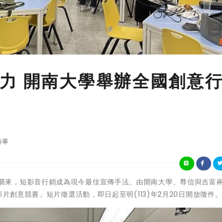
力 開南大學舉辦全國創意
時事
新媒體浪潮襲來，短影音行銷成為現今最佳宣傳手法。由開南大學、尊信與吉富
片創意競賽」短片徵選活動，即日起至明(113)年2月20日開放徵件