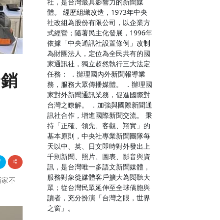
社，是台灣最具影響力的新聞媒
體。 經歷組織改造，1973年中央
社改組為股份有限公司，以企業方
式經營；隨著民主化發展，1996年
依據「中央通訊社設置條例」改制
為財團法人，定位為全民共有的國
家通訊社，獨立超然執行三大法定
任務： ．辦理國內外新聞報導業
行銷
務，服務大眾傳播媒體。 ．辦理國
家對外新聞通訊業務，促進國際對
台灣之瞭解。 ．加強與國際新聞通
訊社合作，增進國際新聞交流。 秉
持「正確、領先、客觀、翔實」的
基本原則，中央社專業新聞團隊每
天以中、英、日文即時對外發出上
千則新聞、照片、圖表、影音與資
訊，是台灣唯一多語文新聞媒體，
服務對象從媒體客戶擴大為閱聽大
兩家不
眾；從台灣民眾延伸至全球僑胞與
。
讀者，充分扮演「台灣之眼，世界
之窗」。