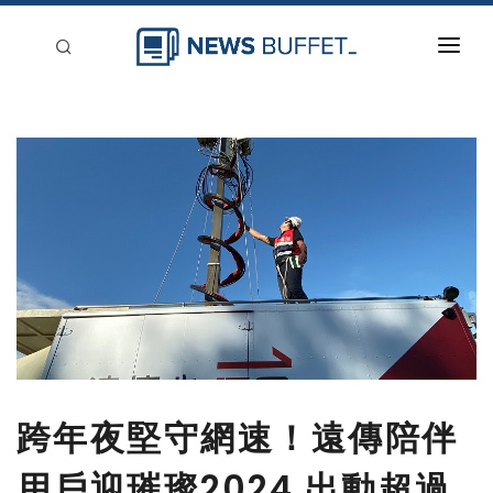
回到首頁
新聞稿分類
登入
刊登
跨年夜堅守網速！遠傳陪伴
用戶迎璀璨2024 出動超過