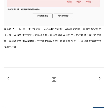
遠傳於12.15日正式合併亞太電信，至明年1月底前將分區陸續完成第一階段的基站整併工
作，每一區域整併完成後，遠傳除了會發簡訊通知該區域用戶，更在官網「遠亞合併專
區」揭露基站整併區域地圖，方便用戶隨時查找、瞭解最新進度，公開透明的溝通方式，
獲網友好評。