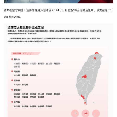
跨年夜堅守網速！遠傳陪伴用戶迎璀璨2024，出動超過30台行動通訊車、擴充超過80
0座基站設備。