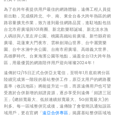
為了在跨年夜提供用戶最佳的網路體驗，遠傳工程人員提
前出動，完成橫跨北、中、南、東全台各大跨年熱區的網
路容量擴充作業，致力達到最佳網路品質，進駐地點包括
台北市府廣場與101商圈、新北歡樂耶誕城、新北淡水漁
人碼頭與八里左岸公園、桃園高鐵站前廣場、新竹縣府前
廣場、花蓮東大門夜市、雲林劍湖山世界、台中麗寶樂
園、台中水湳中央公園、台南市府廣場、高雄義大世界、
高雄夢時代、台東海濱公園等地點，涵蓋全台13大跨年熱
區，用最優質的網路陪伴用戶迎向璀璨2024年！
遠傳於12/15日正式合併亞太電信，至明年1月底前將分區
陸續完成第一階段的基站整併工作，原亞太用戶的網路覆
蓋率（收訊地區）將能提升近一倍，而原遠傳用戶也可望
受惠於合併新增的頻譜資源，逐步享受到遠傳「頻譜三冠
王」(總頻寬最大、低頻連續頻寬最大、5G頻寬最大)的
利多。每一區域整併完成後，遠傳除了會發簡訊通知該區
域用戶，更在官網「
遠亞合併專區
」揭露基站整併區域地