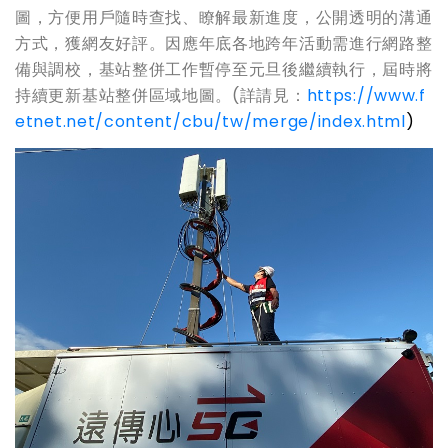
圖，方便用戶隨時查找、瞭解最新進度，公開透明的溝通
方式，獲網友好評。因應年底各地跨年活動需進行網路整
備與調校，基站整併工作暫停至元旦後繼續執行，屆時將
持續更新基站整併區域地圖。(詳請見：
https://www.f
etnet.net/content/cbu/tw/merge/index.html
)