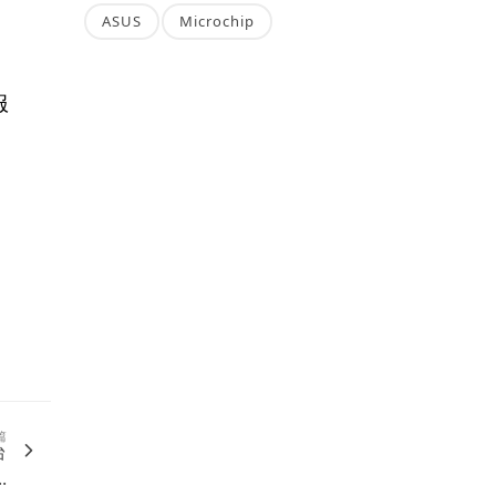
ASUS
Microchip
服
篇
台
.