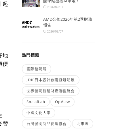
開學祭搶抱AI筆電！
引起
2026/08/07
AMD公佈2026年第2季財務
報告
2026/08/07
好地
熱門標籤
順便
國際發明展
JDIE日本設計創意暨發明展
世界發明智慧財產聯盟總會
SocialLab
OpView
中國文化大學
生
套替
台灣發明商品促進協會
北市圖