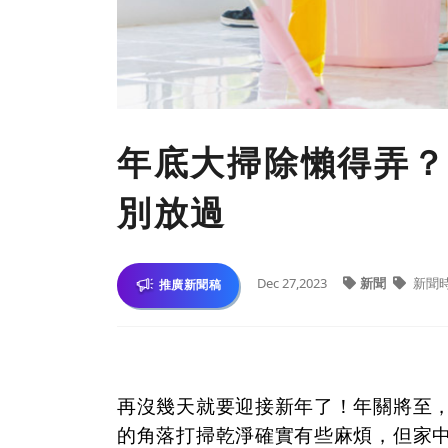
年底大掃除懶得弄？
別放過
Dec 27,2023
新聞
新聞
推廣新聞稿
再沒幾天就要迎接新年了！年關將至
的角落打掃乾淨確實有些麻煩，但家