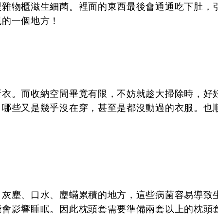
型雜物櫃滋生細菌。裡面的東西最後會通通吃下肚，
視的一個地方！
新衣。而收納空間畢竟有限，不妨就趁大掃除時，好
，哪些又是幾乎沒在穿，甚至是都沒動過的衣服。也
、灰塵、口水、塵蟎累積的地方，這些病菌容易導致
能會影響睡眠。因此枕頭套需要準備兩套以上的枕頭