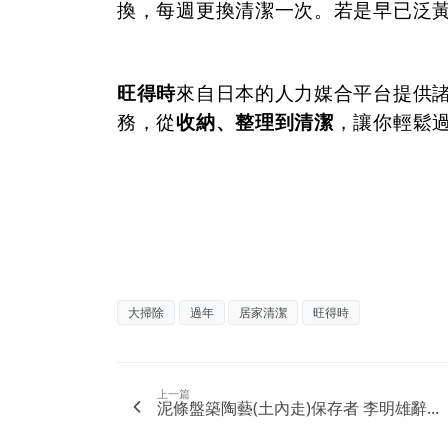
換，每週更換清潔一次。若是早已泛
旺得時
來自日本的人力媒合平台提供
務，從
收納、整理到清潔
，讓你輕鬆
大掃除
過年
居家清潔
旺得時
上一篇
泥條盤築陶藝(土內走)保存者 李明雄辭...