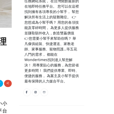
任務網站系統， 在台灣開創最新的
在地即時任務平台。 您可以在這裡
找到擁有各項專長的小幫手， 幫您
解決所有生活上的疑難雜症。 👉
您想成為小幫手嗎？ 用您的各項技
能及零碎時間， 為更多人提供服務
並賺取額外收入，創造雙贏價值
理
👉您需要小幫手來幫助你嗎？ 舉
凡傢俱組裝、快捷運送、家教老
師、家事服務、寵物照護…等五花
八門的需求， 都能在
Wondertimes找到達人幫您解
決！ 用專業貼心的服務，為您節省
更多時間！ 我們提供專業、即時、
便捷的服務， 為案主及小幫手提供
最有保障的人力媒合平台。
小小
平台