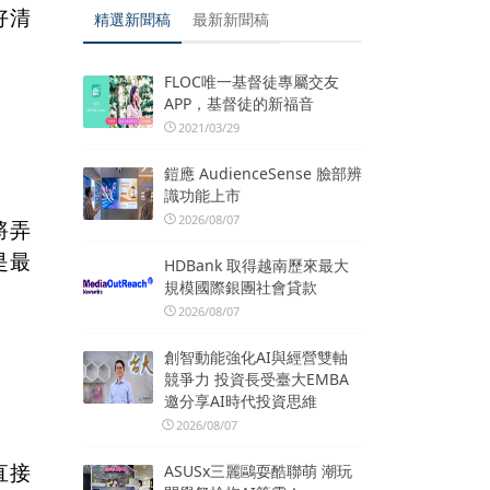
好清
精選新聞稿
最新新聞稿
FLOC唯一基督徒專屬交友
APP，基督徒的新福音
2021/03/29
鎧應 AudienceSense 臉部辨
識功能上市
2026/08/07
將弄
是最
HDBank 取得越南歷來最大
規模國際銀團社會貸款
2026/08/07
創智動能強化AI與經營雙軸
競爭力 投資長受臺大EMBA
邀分享AI時代投資思維
2026/08/07
直接
ASUSx三麗鷗耍酷聯萌 潮玩