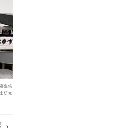
格審查候
傑出研究
篇
會