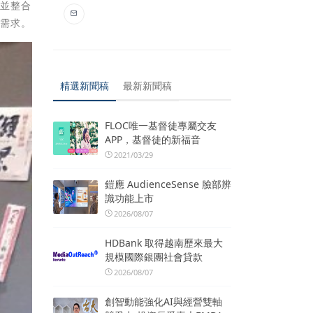
立並整合
的需求。
精選新聞稿
最新新聞稿
FLOC唯一基督徒專屬交友
APP，基督徒的新福音
2021/03/29
鎧應 AudienceSense 臉部辨
識功能上市
2026/08/07
HDBank 取得越南歷來最大
規模國際銀團社會貸款
2026/08/07
創智動能強化AI與經營雙軸