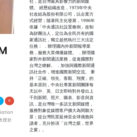
社，是台灣最具影響力的新聞媒
體。 經歷組織改造，1973年中央
社改組為股份有限公司，以企業方
式經營；隨著民主化發展，1996年
依據「中央通訊社設置條例」改制
為財團法人，定位為全民共有的國
家通訊社，獨立超然執行三大法定
任務： ．辦理國內外新聞報導業
M
務，服務大眾傳播媒體。 ．辦理國
家對外新聞通訊業務，促進國際對
台灣之瞭解。 ．加強與國際新聞通
訊社合作，增進國際新聞交流。 秉
持「正確、領先、客觀、翔實」的
基本原則，中央社專業新聞團隊每
天以中、英、日文即時對外發出上
千則新聞、照片、圖表、影音與資
訊，是台灣唯一多語文新聞媒體，
服務對象從媒體客戶擴大為閱聽大
ation
眾；從台灣民眾延伸至全球僑胞與
張教授於
讀者，充分扮演「台灣之眼，世界
之窗」。