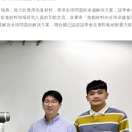
部位於瑞典，致力於應用先進材料，尋求全球問題的卓越解決方案，該學會
於促進材料領域研究人員的互動交流，並秉承「推動材料向全球卓越發
找解決全球問題的解決方案，聯合國已認證該學會在應對氣候變遷方