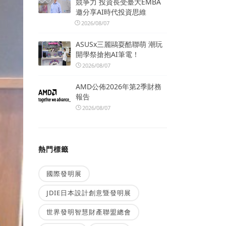
競爭力 投資長受臺大EMBA
邀分享AI時代投資思維
2026/08/07
ASUSx三麗鷗耍酷聯萌 潮玩
開學祭搶抱AI筆電！
2026/08/07
AMD公佈2026年第2季財務
報告
2026/08/07
熱門標籤
國際發明展
JDIE日本設計創意暨發明展
世界發明智慧財產聯盟總會