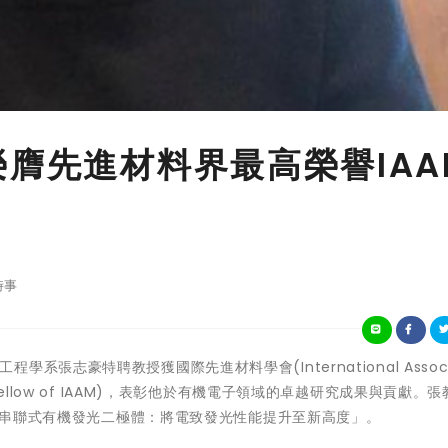
榮膺先進材料界最高榮譽IAA
時事
機工程學系張志豪特聘教授獲國際先進材料學會(International Associ
會士證書(Fellow of IAAM)，表彰他於有機電子領域的卓越研究成果與貢獻。
革新串聯式有機發光二極體：將電致發光性能提升至新高度」。