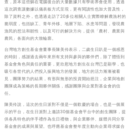
查，原本這些躺在電腦後台的大量數據只有學術界會使用，透過
這次調查讓數據以儀表板方式呈現，更有閱讀性也加大普及性，
除了資料之外，也透過走訪了20多位相關人士實際瞭解農漁村的
脆弱度，包括缺工、青年外移、地層下陷、水患等問題，發現農
漁民的想法和韌性，以及可行的解決方向，提供「農村、農業與
農民」各面向的大致輪廓。
台灣地方創生基金會董事長陳美伶表示，二歲生日趴是一個感恩
的時刻，感謝過去兩年來所有支持與參與的夥伴們，除了體悟到
基金會角色與責任的重要，更欣慰地方創生在台灣已是顯學，也
吸引各世代的人們投入振興地方的發展，地方的活力漸漸被看
見，團隊努力的結果，有形與無形的投資開始挹注，企業與地創
團隊成為策略的長期夥伴關係，感謝團隊與企業對基金會的信
任。
陳美伶說，這次的生日派對不僅是一個歡慶的場合，也是一個展
示的平台，在生日派對上邀請30個基金會平台中的創生團隊，提
供各具特色的伴手禮作為生日禮物，與企業夥伴、媒體共同分享
基金會的成果與展望。也呼應基金會整年度主動向企業尋求媒合