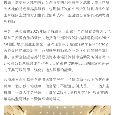
機會，讓更多人能夠看到台灣各地的創生故事與成果，並且體驗
到各地的特色產品與服務，也期待這次的生日派對能夠增進企業
主和採購主對地方創生的理解和支持，並且激發更多的永續思維
與行動。
另外，基金會在2023年除了持續與玉山銀行合作融資專案外，也
增加了資源合作的夥伴，包括有亞洲跨境設計品牌購物網站PINK
OI 開設地方創生主題館、台灣優質親子體驗活動平台Niceday
合作冒險島傳說計畫、台灣微光行動協會照亮134 個偏鄉角落計
畫、台新金控證券部門提供資本市場諮詢輔導協助及將與台灣LIN
E 公司啟動系統營運合作等，目的都在協助平台上的團隊有最好
的工具可以運用，強化在地方深根的能量。
台灣地方創生基金會也將邁進第三年，持續協助平台上的夥伴走
穩每一個步伐，站穩每一個台階，不斷進步與成長。「一個人走
得快，一群人才走得遠」。展望2024，期待地方創生與企業的
策略結盟可以在台灣持續遍地開花。