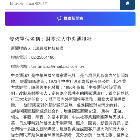
推廣新聞稿
發佈單位名稱：財團法人中央通訊社
新聞聯絡人：訊息服務核稿員
聯絡電話：02-25051180
聯絡信箱：
timtimcna@mail.cna.com.tw
中央通訊社是中華民國的國家通訊社，是台灣最具影響力的新聞媒
體。 經歷組織改造，1973年中央社改組為股份有限公司，以企業
方式經營；隨著民主化發展，1996年依據「中央通訊社設置條
例」改制為財團法人，定位為全民共有的國家通訊社，獨立超然執
行三大法定任務： ．辦理國內外新聞報導業務，服務大眾傳播媒
體。 ．辦理國家對外新聞通訊業務，促進國際對台灣之瞭解。 ．
加強與國際新聞通訊社合作，增進國際新聞交流。 秉持「正確、
領先、客觀、翔實」的基本原則，中央社專業新聞團隊每天以中、
英、日文即時對外發出上千則新聞、照片、圖表、影音與資訊，是
台灣唯一多語文新聞媒體，服務對象從媒體客戶擴大為閱聽大眾；
從台灣民眾延伸至全球僑胞與讀者，充分扮演「台灣之眼，世界之