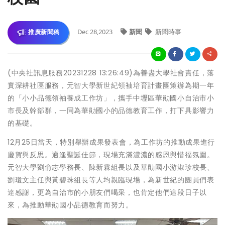
Dec 28,2023
新聞
新聞時事
推廣新聞稿
(中央社訊息服務20231228 13:26:49)為善盡大學社會責任，落
實深耕社區服務，元智大學新世紀領袖培育計畫團策辦為期一年
的「小小品德領袖養成工作坊」，攜手中壢區華勛國小自治市小
市長及幹部群，一同為華勛國小的品德教育工作，打下具影響力
的基礎。
12月25日當天，特別舉辦成果發表會，為工作坊的推動成果進行
慶賀與反思。適逢聖誕佳節，現場充滿濃濃的感恩與惜福氛圍。
元智大學劉俞志學務長、陳新霖組長以及華勛國小游淑珍校長、
劉瓊文主任與黃碧珠組長等人均親臨現場，為新世紀的團員們表
達感謝，更為自治市的小朋友們喝采，也肯定他們這段日子以
來，為推動華勛國小品德教育而努力。