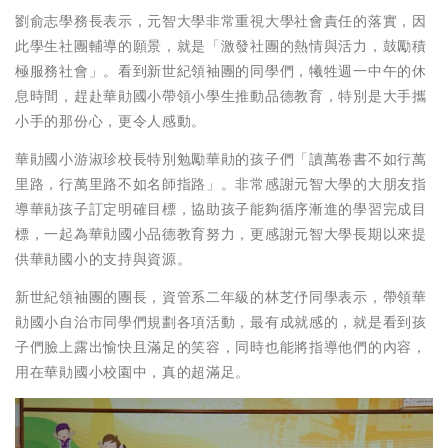
劉俞志學務長表示，元智大學非常重視大學社會責任的落實，因
此學生社團輔導的願景，就是「激發社團的熱情與活力，鼓勵積
極服務社會」。看到新世紀領袖團的同學們，犧牲週一中午的休
息時間，趕赴華勛國小帶領小學生推動品德教育，特別是大手攜
小手的那份心，更令人感動。
華勛國小游淑珍校長特別勉勵華勛的孩子們「讀萬卷書不如行萬
里路，行萬里路不如名師指路」。非常感謝元智大學的大朋友指
導華勛孩子訂定明確目標，協助孩子能夠循序漸進的學習完成目
標，一起為華勛國小品德教育努力，更感謝元智大學長期以來提
供華勛國小的支持與資源。
新世紀領袖團的團長，資管系二年級的林芝伃同學表示，帶領華
勛國小自治市同學們規劃各項活動，最有成就感的，就是看到孩
子們臉上露出愉快且滿足的笑容，同時也能將指導他們的內容，
用在華勛國小校園中，真的超滿足。