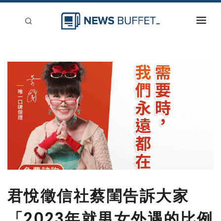
回到首頁
新聞稿分類
登入
刊登
君悅徵信社蔡閨告訴大家
「2023年就男女外遇的比例