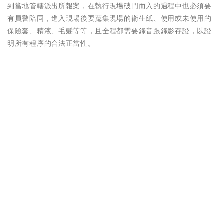
到當地管轄派出所報案，在執行現場破門而入的過程中也必須要
有員警陪同，進入現場後要蒐集現場的衛生紙、使用或未使用的
保險套、精液、毛髮等等，且全程都需要錄音跟錄影存證，以證
明所有程序的合法正當性。