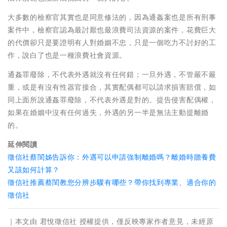
大多數的檢察官其實也是同意修法的，因為通姦案也是所有刑事
案件中，檢察官認為最討厭也最浪費司法資源的案件，花費巨大
的代價卻只是要證明有人對婚姻不忠，只是一個吃力不討好的工
作，說白了也是一種浪費社會資源。
通姦罪廢除，不代表外遇就沒有任何錯；一旦外遇，不管嚴不嚴
重，或是有沒有性器官接合，其實配偶都可以請求損害賠償，如
同上面所說通姦罪廢除，不代表外遇是對的。提告侵害配偶權，
如果在婚姻中沒有任何過失，外遇的另一半是無法主動提離婚
的。
延伸閱讀
徵信社蔡閨姊告訴你：外遇可以申請強制離婚嗎？離婚時贍養費
又該如何計算？
徵信社推薦蔡閨教您分辨步驟有哪些？帶你找到專業、適合你的
徵信社
｜本文由 君悅徵信社 授權提供，僅反映專家作者意見，未經原