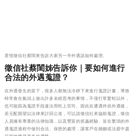
君悅徵信社蔡閨來告訴大家另一半外遇該如何處理。
徵信社蔡閨姊告訴你｜要如何進行
合法的外遇蒐證？
在外遇發生的當下，很多人都無法冷靜下來進行蒐證計畫，導致
時常會在氣頭上做出許多未經思考的事情，不僅打草驚蛇以外，
也可能因為蒐證手段違法而吃上官司。因此在遭遇伴侶外遇後，
若元配期望以法律來討回公道，可以請徵信社來協助蒐證，徵信
人員擁有專業的法律知識，以及豐富的抓姦經驗、並在繁瑣的外
遇蒐證過程中做到合法、保密的處理，讓客戶在婚姻或法庭中盡