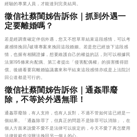
經驗的專業人員，才能達到完美結局。
徵信社蔡閨姊告訴你｜抓到外遇一
定要離婚嗎？
若是經調查確定伴侶外遇，您又不想草草結束這段感情，可以考
慮感情挽回/破壞專案來挽回這段婚姻。若是您已經放下這段感
情，也握有相關證據，想要維護自己的權益的話，則可以根據民
法第195條來向配偶、第三者提出「侵害配偶權」的損害獲得賠
償。後續看要寫離婚協議書來和平結束這段感情亦或是上法院討
回公道都是可行的。
徵信社蔡閨姊告訴你｜通姦罪廢
除，不等於外遇無罪！
通姦罪廢除，有人支持，也有人反對，不過不管如何這已經是一
個結果。「通姦除罪了，但真正的問題不是除罪可以消除」，在
個人方面來說愛不愛不是法律可以規定的，今天不愛了再怎麼用
法律規範也沒辦法挽回另一個人的心。