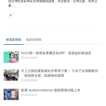
從台灣民眾延伸至全球僑胞與讀者，充分扮演「台灣之眼，世界之
窗」。
精選新聞稿
最新新聞稿
FLOC唯一基督徒專屬交友APP，基督徒的新福音
2021/03/29
天上父親的愛延續化作希望力量！ 六名子女捐贈家扶
「南投映全號」延續善的循環
2026/08/08
鎧應 AudienceSense 臉部辨識功能上市
2026/08/07