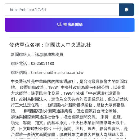
推廣新聞稿
發佈單位名稱：財團法人中央通訊社
新聞聯絡人：訊息服務核稿員
聯絡電話：02-25051180
聯絡信箱：
timtimcna@mail.cna.com.tw
中央通訊社是中華民國的國家通訊社，是台灣最具影響力的新聞媒
體。 經歷組織改造，1973年中央社改組為股份有限公司，以企業
方式經營；隨著民主化發展，1996年依據「中央通訊社設置條
例」改制為財團法人，定位為全民共有的國家通訊社，獨立超然執
行三大法定任務： ．辦理國內外新聞報導業務，服務大眾傳播媒
體。 ．辦理國家對外新聞通訊業務，促進國際對台灣之瞭解。 ．
加強與國際新聞通訊社合作，增進國際新聞交流。 秉持「正確、
領先、客觀、翔實」的基本原則，中央社專業新聞團隊每天以中、
英、日文即時對外發出上千則新聞、照片、圖表、影音與資訊，是
台灣唯一多語文新聞媒體，服務對象從媒體客戶擴大為閱聽大眾；