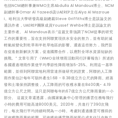
包括NCM總幹事兼WMO主席Abdulla Al Mandous博士、NCM
副總幹事Omar Al Yazeedi及UAEREP主任Alya Al Mazroue
i。哈利法大學研發高級副總裁Steve Griffiths博士是該論文的
通訊作者，UAEREP團隊成員Youssef Wehbe博士是該論文的
主要作者。 Al Mandous表示:“這篇文章強調了NCM從事的研究
工作的重要性，旨在支持阿聯實現供水安全的努力，並有助於減
輕氣候變化對乾旱和半乾旱地區的影響。通過這些努力，我們旨
在促進創新解決方案，促進國際合作，以應對全球水資源短缺的
挑戰。” 文章引用了《WMO全球增雨活動同行評審報告》所述的
各國通過增雨作業使平均季節性降雨增加5-25%。利用這一基準
範圍，並得到阿聯當地利用雷達所做研究的證實，阿聯的人工降
雨作業估計每年可額外產生1.68 - 8.38億立方公尺的降雨。經蒸
發和土壤保持調整後，人工降雨的可收穫水量在8400萬- 4.19
億立方公尺之間。這只是阿聯每年約67億立方公尺降雨量的一小
部分。 這篇文章還透露，由國家氣象中心管理的播雲任務每飛行
小時的費用可能高達8000美元。2020年，共進行了390次飛
行，每次飛行平均持續時間為一小時。考慮到通過播雲可獲得的
可收穫降雨量的範圍，可收穫的播雲降雨的單位成本估計在每立