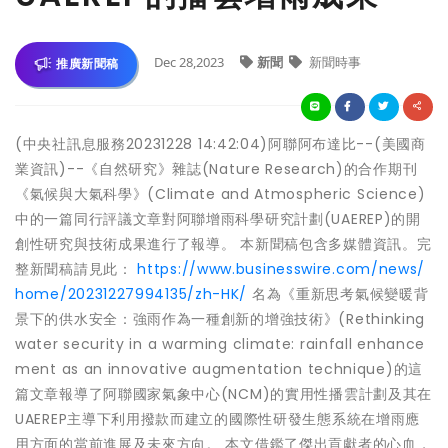
Dec 28,2023
新聞
新聞時事
推廣新聞稿
(中央社訊息服務20231228 14:42:04)阿聯阿布達比--(美國商
業資訊)--《自然研究》雜誌(Nature Research)的合作期刊
《氣候與大氣科學》(Climate and Atmospheric Science)
中的一篇同行評議文章對阿聯增雨科學研究計劃(UAEREP)的開
創性研究與技術成果進行了報導。 本新聞稿包含多媒體資訊。完
整新聞稿請見此：
https://www.businesswire.com/news/
home/20231227994135/zh-HK/
名為《重新思考氣候變暖背
景下的供水安全：強雨作為一種創新的增強技術》(Rethinking
water security in a warming climate: rainfall enhance
ment as an innovative augmentation technique)的這
篇文章報導了阿聯國家氣象中心(NCM)的實用性播雲計劃及其在
UAEREP主導下利用撥款而建立的國際性研發生態系統在增雨應
用方面的當前進展及未來方向。 本文借鑑了傑出貢獻者的心血，