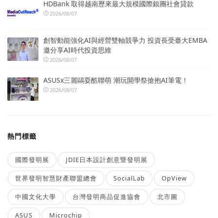
HDBank 取得越南歷來最大規模國際銀團社會貸款
2026/08/07
創智動能強化AI與經營雙軸競爭力 投資長受臺大EMBA
邀分享AI時代投資思維
2026/08/07
ASUSx三麗鷗耍酷聯萌 潮玩開學祭搶抱AI筆電！
2026/08/07
熱門標籤
國際發明展
JDIE日本設計創意暨發明展
世界發明智慧財產聯盟總會
SocialLab
OpView
中國文化大學
台灣發明商品促進協會
北市圖
ASUS
Microchip