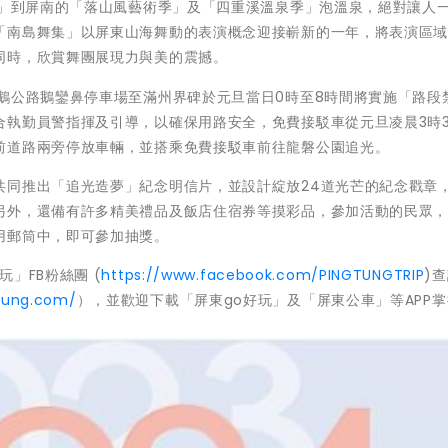
夜」到屏南的「落山風藝術季」及「四重溪溫泉季」泡溫泉，絕對讓人
「南島舞集」以屏東山海舞動的表演概念迎接嶄新的一年，將表演區
同時，欣賞舞團展現力與美的震撼。
鵝公路鵝鑾鼻停車場至滿州界碑於元旦當日0時至8時間將實施「路段
合執勤員警指揮及引導，以確保用路安全，免費接駁車從元旦凌晨3時3
前道路兩旁停放車輛，並搭乘免費接駁車前往龍磐公園追光。
共同推出「追光造夢」紀念明信片，並設計綻放24道光芒的紀念戳章
另外，還備有許多精美禮品及飯店住宿券等摸彩品，參加活動的民眾
用郵筒中，即可參加抽獎。
」FB粉絲團 (
https://www.facebook.com/PINGTUNGTRIP
)
gtung.com/
），並歡迎下載「屏東go好玩」及「屏東公車」等APP