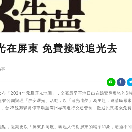
曙光在屏東 免費接駁追光去
時事
北天文館公布「2024年元旦曙光地圖」，全臺最早平地日出在鵝鑾鼻燈塔的6時
龍磐公園辦理「屏安曙光」活動，以「追光造夢」為主題，邀請民眾
起，台26線鵝鑾鼻停車場至滿州界碑進行交通管制，歡迎民眾搭乘免費
地點，近期更以「屏東多向度」喚起人們對屏東的精采印象，透過不