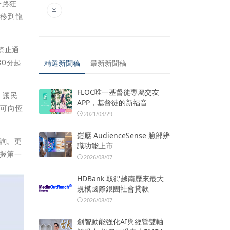
一路狂
域移到龍
禁止通
0分起
精選新聞稿
最新新聞稿
FLOC唯一基督徒專屬交友
，讓民
APP，基督徒的新福音
，可向恆
2021/03/29
鎧應 AudienceSense 臉部辨
查詢。更
識功能上市
掌握第一
2026/08/07
HDBank 取得越南歷來最大
規模國際銀團社會貸款
2026/08/07
創智動能強化AI與經營雙軸