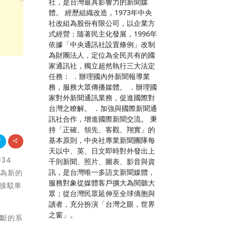
社，是台灣最具影響力的新聞媒
體。 經歷組織改造，1973年中央
社改組為股份有限公司，以企業方
式經營；隨著民主化發展，1996年
依據「中央通訊社設置條例」改制
為財團法人，定位為全民共有的國
家通訊社，獨立超然執行三大法定
任務： ．辦理國內外新聞報導業
務，服務大眾傳播媒體。 ．辦理國
家對外新聞通訊業務，促進國際對
台灣之瞭解。 ．加強與國際新聞通
訊社合作，增進國際新聞交流。 秉
持「正確、領先、客觀、翔實」的
基本原則，中央社專業新聞團隊每
天以中、英、日文即時對外發出上
34
千則新聞、照片、圖表、影音與資
訊，是台灣唯一多語文新聞媒體，
來為新的
服務對象從媒體客戶擴大為閱聽大
接駁車
眾；從台灣民眾延伸至全球僑胞與
讀者，充分扮演「台灣之眼，世界
之窗」。
間斷的系