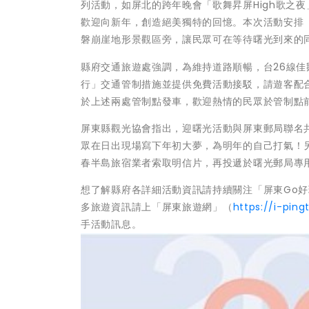
列活動，如屏北的跨年晚會「歌舞昇屏High歌之
歡迎向新年，創造絕美獨特的回憶。本次活動安排
磐崩崖地形景觀區旁，讓民眾可在等待曙光到來的
縣府交通旅遊處強調，為維持道路順暢，台26線佳
行」交通管制措施並提供免費活動接駁，請遊客配
於上述兩處管制點發車，歡迎熱情的民眾於管制點
屏東縣觀光協會指出，迎曙光活動與屏東郵局聯名
眾在日出現場寫下年初大夢，為明年的自己打氣！
春半島旅宿業者索取明信片，再投遞於曙光郵局專
想了解縣府各詳細活動資訊請持續關注「屏東Go好玩
多旅遊資訊請上「屏東旅遊網」（
https://i-pin
手活動訊息。