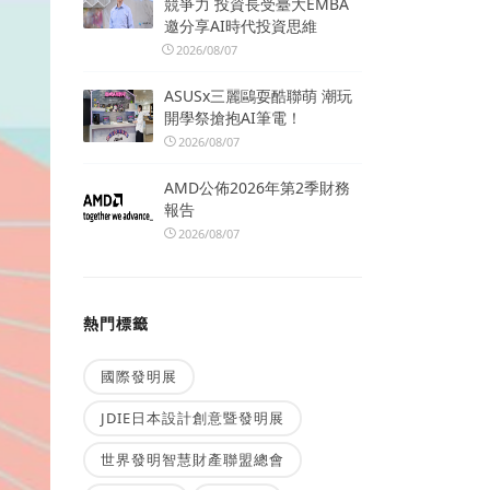
競爭力 投資長受臺大EMBA
邀分享AI時代投資思維
2026/08/07
ASUSx三麗鷗耍酷聯萌 潮玩
開學祭搶抱AI筆電！
2026/08/07
AMD公佈2026年第2季財務
報告
2026/08/07
熱門標籤
國際發明展
JDIE日本設計創意暨發明展
世界發明智慧財產聯盟總會