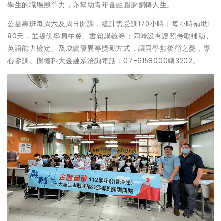
學生的職場競爭力，亦幫助青年金融圓夢翻轉人生。
公益專班每周六及周日開課，總計需受訓170小時；每小時補助1
80元，並提供學員午餐、書籍講義等；同時設有證照考取補助、
英語能力檢定、及成績優異等獎勵方式，讓同學無後顧之憂，專
心參訓。樹德科大金融系洽詢電話：07-6158000轉3202。