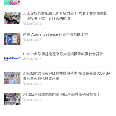
天上父親的愛延續化作希望力量！ 六名子女捐贈家扶
「南投映全號」延續善的循環
2026/08/08
鎧應 AudienceSense 臉部辨識功能上市
2026/08/07
HDBank 取得越南歷來最大規模國際銀團社會貸款
2026/08/07
創智動能強化AI與經營雙軸競爭力 投資長受臺大EMBA
邀分享AI時代投資思維
2026/08/07
ASUSx三麗鷗耍酷聯萌 潮玩開學祭搶抱AI筆電！
2026/08/07