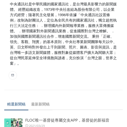
中央通訊社是中華民國的國家通訊社，是台灣最具影響力的新聞媒
體。 經歷組織改造，1973年中央社改組為股份有限公司，以企業
方式經營；隨著民主化發展，1996年依據「中央通訊社設置條
例」改制為財團法人，定位為全民共有的國家通訊社，獨立超然執
行三大法定任務： ．辦理國內外新聞報導業務，服務大眾傳播媒
體。 ．辦理國家對外新聞通訊業務，促進國際對台灣之瞭解。 ．
加強與國際新聞通訊社合作，增進國際新聞交流。 秉持「正確、
領先、客觀、翔實」的基本原則，中央社專業新聞團隊每天以中、
英、日文即時對外發出上千則新聞、照片、圖表、影音與資訊，是
台灣唯一多語文新聞媒體，服務對象從媒體客戶擴大為閱聽大眾；
從台灣民眾延伸至全球僑胞與讀者，充分扮演「台灣之眼，世界之
窗」。
精選新聞稿
最新新聞稿
FLOC唯一基督徒專屬交友APP，基督徒的新福音
2021/03/29