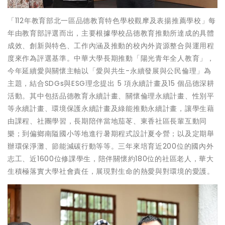
「112年教育部北一區品德教育特色學校觀摩及表揚推薦學校」每
年由教育部評選而出，主要根據學校品德教育推動所達成的具體
成效、創新與特色、工作內涵及推動的校內外資源整合與運用程
度來作為評選基準。中華大學長期推動「陽光青年全人教育」，
今年延續愛與關懷主軸以「愛與共生-永續發展與公民倫理」為
主題，結合SDGs與ESG理念提出 5 項永續計畫及15 個品德深耕
活動。其中包括品德教育永續計畫、關懷倫理永續計畫、性別平
等永續計畫、環境保護永續計畫及綠能推動永續計畫，讓學生藉
由課程、社團學習，長期陪伴當地茄苳、東香社區長輩互動同
樂；到偏鄉南隘國小等地進行暑期程式設計夏令營；以及定期舉
辦環保淨灘、節能減碳行動等等。三年來培育近200位的國內外
志工、近1600位修課學生，陪伴關懷約180位的社區老人，華大
生積極落實大學社會責任，展現對生命的熱愛與對環境的愛護。