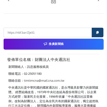
推廣新聞稿
發佈單位名稱：財團法人中央通訊社
新聞聯絡人：訊息服務核稿員
聯絡電話：02-25051180
聯絡信箱：
timtimcna@mail.cna.com.tw
中央通訊社是中華民國的國家通訊社，是台灣最具影響力的新聞媒
體。 經歷組織改造，1973年中央社改組為股份有限公司，以企業
方式經營；隨著民主化發展，1996年依據「中央通訊社設置條
例」改制為財團法人，定位為全民共有的國家通訊社，獨立超然執
行三大法定任務： ．辦理國內外新聞報導業務，服務大眾傳播媒