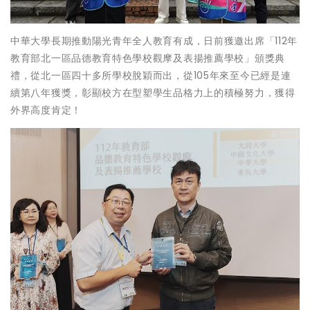
中華大學長期推動陽光青年全人教育有成，日前獲邀出席「112年
教育部北一區品德教育特色學校觀摩及表揚推薦學校」頒獎典
禮，從北一區四十多所學校脫穎而出，從105年來至今已經是連
續第八年獲獎，彰顯校方在型塑學生品格力上的積極努力，獲得
外界高度肯定！