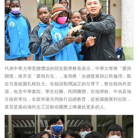
代表中華大學受贈獎項的閻克勤學務長表示，中華大學將「愛與
關懷」推升至「愛與共生」，進而將「永續發展與公民倫理」觀
念引進校園扎根壯大。在校訓勤樸誠正的引導下，整合校內外資
源，包含中華書院、學生社團、民間團體、在地學校、中央及地
方政府單位，全面串連共同推行品德教育，從校園擴展到社區，
甚至是藉由海外志工活動在國際上傳遞給更多的人。