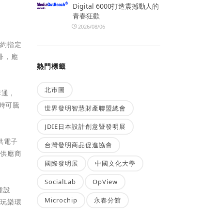
Digital 6000打造震撼動人的
青春狂歡
2026/08/06
預約指定
排，應
熱門標籤
北市圖
溝通，
同時可騰
世界發明智慧財產聯盟總會
JDIE日本設計創意暨發明展
提供電子
台灣發明商品促進協會
案供應商
國際發明展
中國文化大學
SocialLab
OpView
種設
Microchip
永春分館
及玩樂環