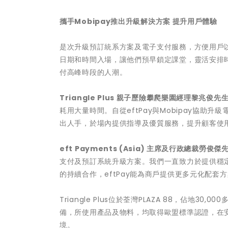
攜手
Mobipay推出升級解決方案 提升用戶體驗
是次升級預訂統系方案及電子支付服務，方便用戶
日期和時間入場，讓他們預早鎖定課堂，靈活安排時間，
付高峰時段的人潮。
Triangle Plus 親子歷險攀爬樂園經理黎兆俊先
耗用大量時間。自從eftPay與Mobipay協
出人手，於場內提供指導及優質服務，提升顧客使
eft Payments (Asia) 主席及行政總裁勞俊傑
支付及預訂系統升級方案。我們一直致力於提供穩
的持續合作，eftPay能為商戶提供更多元化配
Triangle Plus位於荃灣PLAZA 88，佔地3
備，所使用產品及物料，均取得歐盟標準認證，在
境。