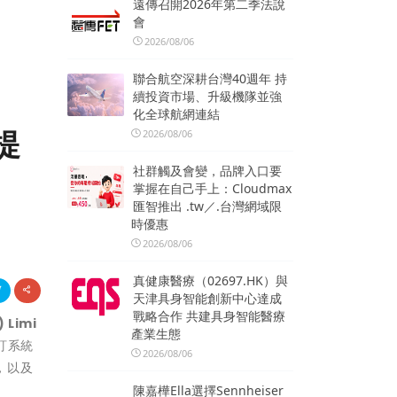
遠傳召開2026年第二季法說
會
2026/08/06
聯合航空深耕台灣40週年 持
續投資市場、升級機隊並強
化全球航網連結
s提
2026/08/06
社群觸及會變，品牌入口要
掌握在自己手上：Cloudmax
匯智推出 .tw／.台灣網域限
時優惠
2026/08/06
真健康醫療（02697.HK）與
天津具身智能創新中心達成
戰略合作 共建具身智能醫療
 Limi
產業生態
訂系統
2026/08/06
，以及
陳嘉樺Ella選擇Sennheiser