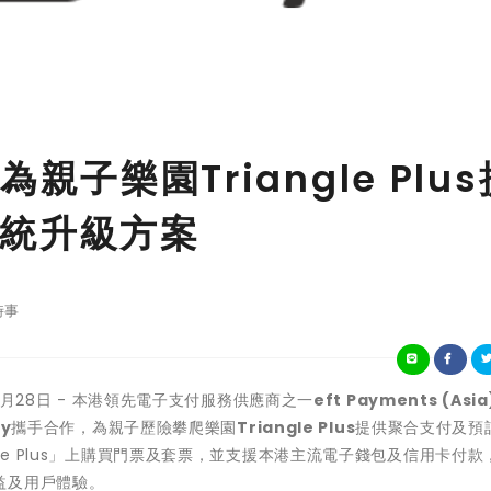
y為親子樂園Triangle Plu
統升級方案
時事
年12月28日 - 本港領先電子支付服務供應商之一
eft Payments (Asia)
ay
攜手合作，為親子歷險攀爬樂園
Triangle Plus
提供聚合支付及預
le Plus」上購買門票及套票，並支援本港主流電子錢包及信用卡付款
益及用戶體驗。