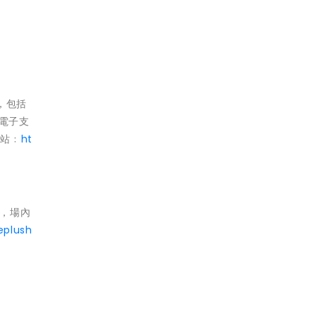
，包括
供電子支
網站﹕
ht
成，場內
eplush