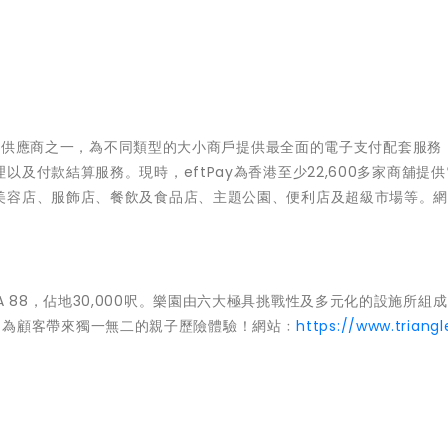
付服務供應商之一，為不同類型的大小商戶提供最全面的電子支付配套服務
及付款結算服務。現時，eftPay為香港至少22,600多家商舖提
美容店、服飾店、餐飲及食品店、主題公園、便利店及超級市場等。
PLAZA 88，佔地30,000呎。樂園由六大極具挑戰性及多元化的設施所組
餐飲區，為顧客帶來獨一無二的親子歷險體驗！網站﹕
https://www.triangl