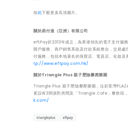
按
此
下載更多高清圖片。
關於易付達（亞洲）有限公司
eftPay於2013年成立，為香港領先的電子支
開戶服務、商戶銷售系統及付款系統整合，交易處理以
付服務，包括本地著名的珠寶店、電器店、化妝及
tp://www.eftpay.com.hk/
關於Triangle Plus 親子歷險攀爬樂園
Triangle Plus 親子歷險攀爬樂園，位於荃灣
更設有3間派對房間及「Triangle Cafe」
k.com/
triangleplus
eftpay