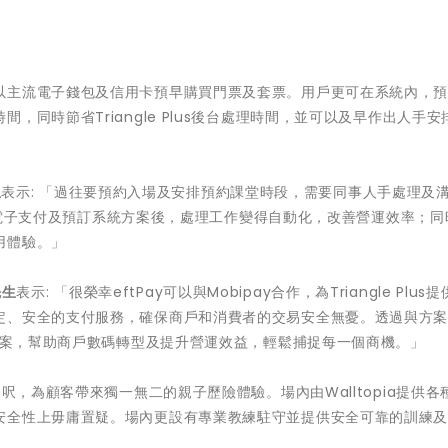
以主流電子錢包及信用卡預早購買門票及套票。用戶更可在系統內，
同時節省Triangle Plus後台處理時間，並可以及早作出人手安
生
表示: 「過往要預約入場及安排預約課堂時段，需要同事人手處理及
助升級電子支付及預訂系統方案後，處理工作變得自動化，改善營運效率；
用體驗。」
先生
表示: 「很榮幸eftPay可以與Mobipay合作，為Triangle Plus
定、安全的支付服務，確保商戶和消費者的交易安全無憂。透過與方
套方案，幫助商戶數碼轉型及提升營運效益，輕鬆捕捉每一個商機。」
0,000多呎，為顧客帶來獨一無二的親子歷險體驗。場內由Walltopia提供各
安全性上毋庸置疑。場內更設有專業教練駐守並提供安全可靠的訓練