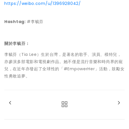
https://weibo.com/u/1396928042/
Hashtag:
#李毓芬
關於李毓芬︰
李毓芬（Tia Lee）生於台灣，是著名的歌手、演員、模特兒，
亦參演多部電影和電視劇作品。她不僅是流行音樂和時尚界的寵
兒，在近年亦發起了全球性的「#EmpowerHer」活動，鼓勵女
性勇敢追夢。