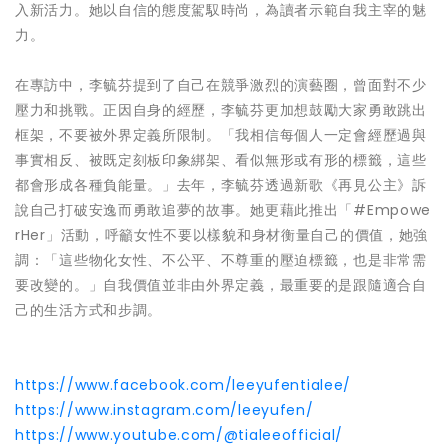
入新活力。她以自信的態度駕馭時尚，為讀者示範自我主宰的魅
力。
在專訪中，李毓芬提到了自己在競爭激烈的演藝圈，曾面對不少
壓力和挑戰。正因自身的經歷，李毓芬更加想鼓勵大家勇敢跳出
框架，不要被外界定義所限制。「我相信每個人一定會經歷過與
事實相反、被既定刻板印象綁架、看似無形或有形的標籤，這些
都會形成各種負能量。」去年，李毓芬透過新歌《再見公主》訴
說自己打破安逸而勇敢追夢的故事。她更藉此推出「#Empowe
rHer」活動，呼籲女性不要以樣貌和身材衡量自己的價值，她強
調：「這些物化女性、不公平、不尊重的壓迫標籤，也是非常需
要改變的。」自我價值並非由外界定義，最重要的是跟隨適合自
己的生活方式和步調。
https://www.facebook.com/leeyufentialee/
https://www.instagram.com/leeyufen/
https://www.youtube.com/@tialeeofficial/