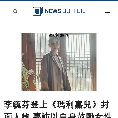
回到首頁
新聞稿分類
登入
刊登
李毓芬登上《瑪利嘉兒》封
面人物 專訪以自身鼓勵女性