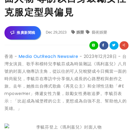
克服定型與偏見
Dec 29,2023
娛樂
藝術娛樂
推廣新聞稿
香港 -
Media OutReach Newswire
- 2023年12月28日 - 台
灣女演員、歌手和模特兒李毓芬成為時裝雜誌《瑪利嘉兒》八月
號的封面人物專訪主角，從以往的可人兒蛻變成今日獨當一面的
時尚寵兒，李毓芬在專訪中分享個人成長的心路歷程與創作之
旅。去年，她推出自傳式歌曲《再見公主》和全球性活動「#E
mpowerHer」傳遞女性力量，鼓勵女性勇敢追夢。李毓芬表
示：「比起成為城堡裡的公主，更想成為自強不息、幫助他人的
英雄。」