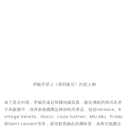
李毓芬登上《瑪利嘉兒》封面人物
為了是次封面，李毓芬遠赴韓國拍攝寫真，她在傳統的韓式木房
子和庭園中，演繹多個國際品牌的時尚單品，包括Versace、B
ottega Veneta、Gucci、Louis Vuitton、Miu Miu、Prada
和Saint Laurent等等，展現新舊融合的獨特美，為舊式氛圍注