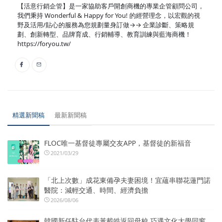
【活意行銷企管】是一家協助客戶開創商機的專業企管顧問公司，
我們秉持 Wonderful & Happy for You! 的經營理念，以宏觀的視
野及活用/貼心的服務為您規劃量身訂做→→ 企業診斷、策略規
劃、創新轉型、品牌育成、行銷輔導、教育訓練與藍海商機！
https://foryou.tw/
精選新聞稿
最新新聞稿
FLOC唯一基督徒專屬交友APP，基督徒的新福音
2021/03/29
「北上次數」成花東備孕夫妻困境！宜蘊串聯花蓮門諾
醫院：減輕交通、時間、經濟負擔
2026/08/06
韓國新任駐台代表黃載皓返回母校 巧遇文化大學同窗