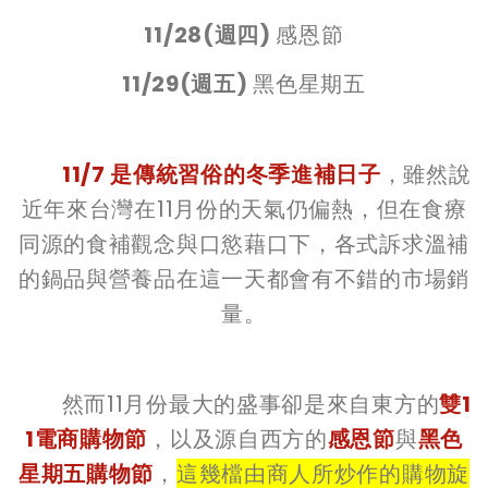
11/28(週四)
感恩節
11/29(週五)
黑色星期五
11/7 是傳統習俗的冬季進補日子
，雖然說
近年來台灣在11月份的天氣仍偏熱，但在食療
同源的食補觀念與口慾藉口下，各式訴求溫補
的鍋品與營養品在這一天都會有不錯的市場銷
量。
然而11月份最大的盛事卻是來自東方的
雙1
1電商購物節
，以及源自西方的
感恩節
與
黑色
星期五購物節
，
這幾檔由商人所炒作的購物旋