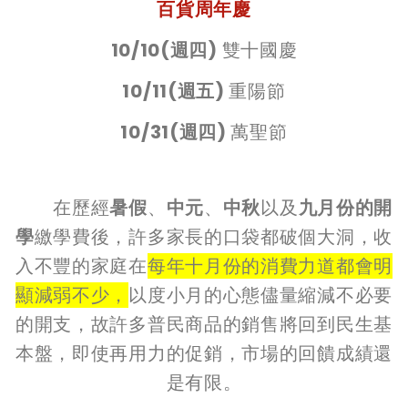
百貨周年慶
10/10(週四)
雙十國慶
10/11(週五)
重陽節
10/31(週四)
萬聖節
在歷經
暑假
、
中元
、
中秋
以及
九月份的開
學
繳學費後，許多家長的口袋都破個大洞，收
入不豐的家庭在
每年十月份的消費力道都會明
顯減弱不少，
以度小月的心態儘量縮減不必要
的開支，故許多普民商品的銷售將回到民生基
本盤，即使再用力的促銷，市場的回饋成績還
是有限。