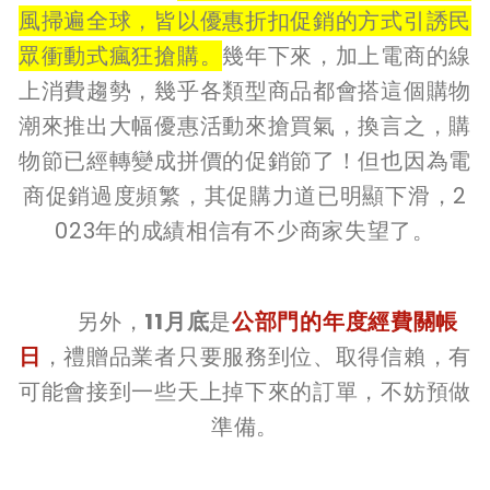
風掃遍全球，皆以優惠折扣促銷的方式引誘民
眾衝動式瘋狂搶購。
幾年下來，加上電商的線
上消費趨勢，幾乎各類型商品都會搭這個購物
潮來推出大幅優惠活動來搶買氣，換言之，購
物節已經轉變成拼價的促銷節了！但也因為電
商促銷過度頻繁，其促購力道已明顯下滑，2
023年的成績相信有不少商家失望了。
另外，
11月底
是
公部門的年度經費關帳
日
，禮贈品業者只要服務到位、取得信賴，有
可能會接到一些天上掉下來的訂單，不妨預做
準備。