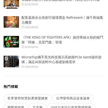
2026/08/06
配客嘉推全台首創可循環禮盒 RePresent！滿千再抽萬
元機票
2026/08/06
《THE KING OF FIGHTERS AFK》操控翠綠火焰的格鬥
家「阿修．克里門森」登場
2026/08/06
Microchip攜手美光科技展示高效能PCIe Gen6儲存架
構，滿足AI與資料中心基礎架構需求
2026/08/06
熱門標籤
世界發明智慧財產聯盟總會
台灣發明商品促進協會
國際發明展
北市圖
JDIE日本設計創意暨發明展