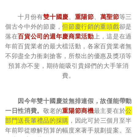
十月份有
雙十國慶
、
重陽節
、
萬聖節
等三
個古今中外的節慶，
但節慶行銷的重頭戲
卻是
落在
百貨公司的週年慶商業活動
上，這是在過
年前百貨業者的最大檔活動，各家百貨業者無
不卯盡全力衝刺搶客，所祭出的優惠及獎項等
預算亦不斐，期待能吸引貴婦們的大手筆消
費。
因今年雙十國慶並無排連假，故僅能帶動
一日性消費。
敬老的
重陽節商機
最主要在於
公
部門送長輩禮品的採購
，因此可於三個月至半
年前即從瞭解預算的幅度來著手規劃提案。至