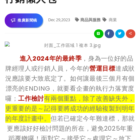
Dec 29,2023
商品與服務
商業
推廣新聞稿
進入2024年的最終季
，身為一位好的品
牌經理人或行銷人員，今年的
營運目標
達成狀
況應該要大致底定了。如何讓最後三個月有個
漂亮的ENDING，就要看企畫的執行力落實度
囉；
工作檢討
有兩個重點，除了改善缺失外，
更重要的是～記得要將成功的經驗複製到明年
的年度計畫中。
但若已確定今年難達標，那就
更應該好好檢討問題的所在，避免2025年重
蹈覆轍囉！面對它～接受它～處理它～放下