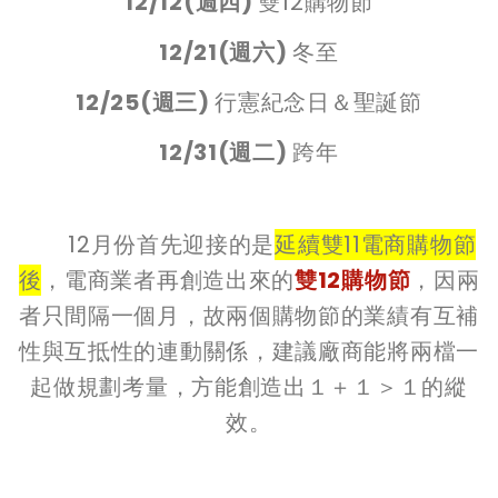
12/12(週四)
雙12購物節
12/21(週六)
冬至
12/25(週三)
行憲紀念日＆聖誕節
12/31(週二)
跨年
12月份首先迎接的是
延續雙11電商購物節
後
，電商業者再創造出來的
雙12購物節
，因兩
者只間隔一個月，故兩個購物節的業績有互補
性與互抵性的連動關係，建議廠商能將兩檔一
起做規劃考量，方能創造出１＋１＞１的縱
效。