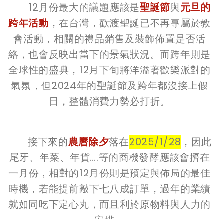
12月份最大的議題應該是
聖誕節
與
元旦的
跨年活動
，在台灣，歡渡聖誕已不再專屬於教
會活動，相關的禮品銷售及裝飾佈置是否活
絡，也會反映出當下的景氣狀況。而跨年則是
全球性的盛典，12月下旬將洋溢著歡樂派對的
氣氛，但2024年的聖誕節及跨年都沒接上假
日，整體消費力勢必打折。
接下來的
農曆除夕
落在
2025/1/28
，因此
尾牙、年菜、年貨….等的商機發酵應該會擠在
一月份，相對的12月份則是預定與佈局的最佳
時機，若能提前敲下七八成訂單，過年的業績
就如同吃下定心丸，而且利於原物料與人力的