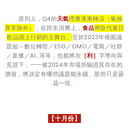
原則上，Q4的
天氣
理應逐漸轉涼（氣候
異常除外）
，在民生消費上，
食品
將取代夏日
飲品躍上行銷的主舞台。
至於2023年檯面議
題如～數位轉型／ESG／OMO／電商／社群
／直播／AI…等等，也都將在
［利］
字導向與
見證下，一一被2024年市場所驗證其存在的
價值，將決定有哪些議題能永續、那些只是曇
花一現。
【十月份】