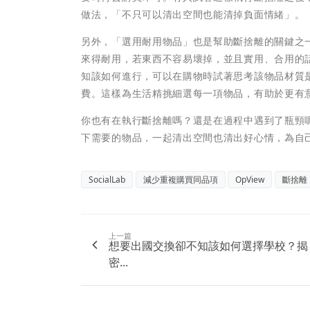
做法，「不只可以清出空間也能清掉負面情緒」。
另外，「選用耐用物品」也是幫助斷捨離的關鍵之
來得耐用，若東西不容易壞掉，並且實用、合用的
知該如何進行，可以在購物時試著思考該物品材質
費。這樣為生活精挑細選每一項物品，有助於更有
你也有在執行斷捨離嗎？還是在過程中遇到了瓶頸
下需要的物品，一起清出空間也清出好心情，為自
SocialLab
減少重複購買同品項
OpView
斷捨離
上一篇
想要出國交換卻不知該如何選擇學校？揭
密...