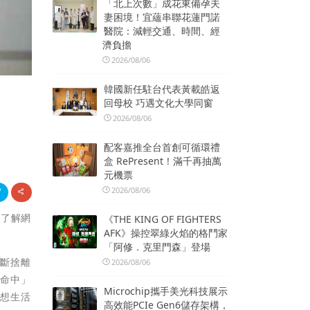
「北上次數」成花東備孕夫
妻困境！宜蘊串聯花蓮門諾
醫院：減輕交通、時間、經
濟負擔
2026/08/06
韓國新任駐台代表黃載皓返
回母校 巧遇文化大學同窗
2026/08/06
配客嘉推全台首創可循環禮
盒 RePresent！滿千再抽萬
元機票
2026/08/06
您了解網
《THE KING OF FIGHTERS
AFK》操控翠綠火焰的格鬥家
「阿修．克里門森」登場
在斷捨離
2026/08/06
待命中」
Microchip攜手美光科技展示
理想生活
高效能PCIe Gen6儲存架構，