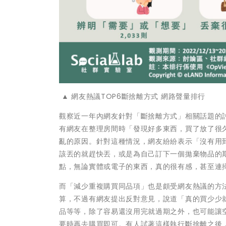
▲ 網友熱議TOP6斷捨離方式 網路聲量排行
觀察近一年內網友針對「斷捨離方式」相關話題的
有網友在整理房間時「發現好多東西，買了放了很
亂的原因。針對這種情況，網友紛紛表示「沒有用
該丟的就趕快丟，或是為自己訂下一個拋棄物品的
點，無論實體或電子的東西，真的很有感，甚至連
而「減少重複購買同品項」也是頗受網友熱議的方
算，不過有網友提出反對意見，說道「真的買少少
品等等，除了容易還沒用完就過期之外，也可能讓
要時再去購買即可。有人試著這樣執行斷捨離之後