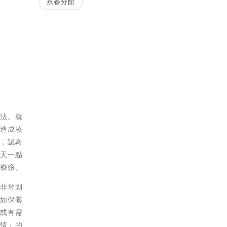
永春分館
方法。就
是造成凌
」，認為
每天一點
分療癒。
樣非常划
品如保養
完或有需
事情」的