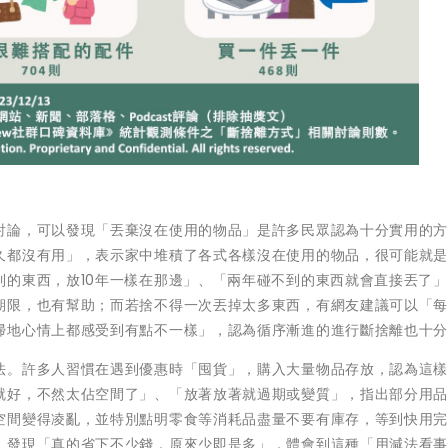
討論，可以發現「丟棄沒在使用的物品」是許多民眾認為十分實用的
久都沒有用」，表示家中堆積了各式各樣沒在使用的物品，很可能就
到的東西，放10年一樣在那邊」、「兩年碰不到的東西就會直接丟了
期限，也有幫助；而若捨不得一次丟掉太多東西，有網友建議可以「
掃地心情上都感受到有點不一樣」，認為循序漸進的進行斷捨離也十
法。許多人習慣在遇到優惠時「囤貨」，購入大量物品存放，認為這
就好，不然太佔空間了」、「放著放著就過期或變質」，指出部分用
空間變得凌亂，並特別點明零食等消耗品盡量不要有庫存，等到快用
，發現「真的省下不少錢，原來少即是多」，體會到這種「用減法看