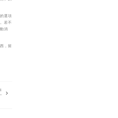
找的選項
流。若不
衝動消
東西，留
篇
.