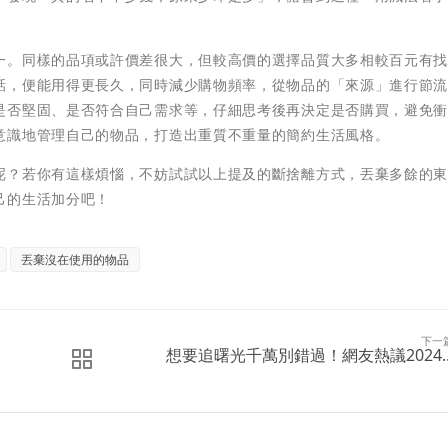
一。同樣的品項或許價差很大，但較高價的選擇品質大多相較百元有
話，便能用得更長久，同時減少購物頻率，從物品的「來源」進行節
是否堅固、是否符合自己需求等，仔細思考後再決定是否購買，避免
意識地管理自己的物品，打造出重質不重量的簡約生活風格。
呢？若你有這樣煩惱，不妨試試以上提及的斷捨離方式，丟棄多餘的
己的生活加分吧！
丟棄沒在使用的物品
下一
想要追曙光千萬別錯過！網友熱議2024..