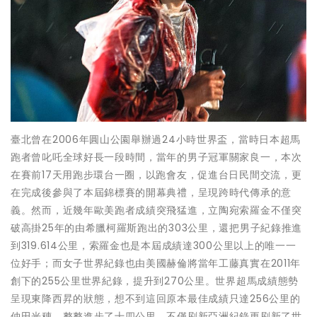
臺北曾在2006年圓山公園舉辦過24小時世界盃，當時日本超馬
跑者曾叱吒全球好長一段時間，當年的男子冠軍關家良一，本次
在賽前17天用跑步環台一圈，以跑會友，促進台日民間交流，更
在完成後參與了本屆錦標賽的開幕典禮，呈現跨時代傳承的意
義。然而，近幾年歐美跑者成績突飛猛進，立陶宛索羅金不僅突
破高掛25年的由希臘柯羅斯跑出的303公里，還把男子紀錄推進
到319.614公里，索羅金也是本屆成績達300公里以上的唯一一
位好手；而女子世界紀錄也由美國赫倫將當年工藤真實在2011年
創下的255公里世界紀錄，提升到270公里。世界超馬成績態勢
呈現東降西昇的狀態，想不到這回原本最佳成績只達256公里的
仲田光穗，整整進步了十四公里，不僅刷新亞洲紀錄更刷新了世