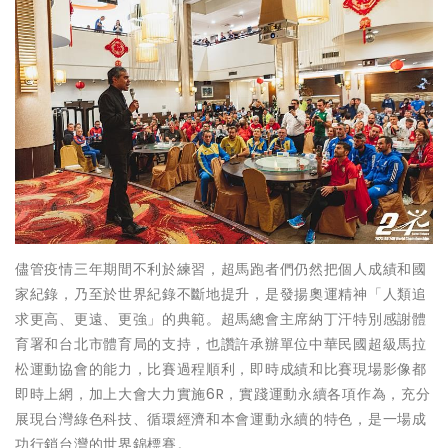
儘管疫情三年期間不利於練習，超馬跑者們仍然把個人成績和國
家紀錄，乃至於世界紀錄不斷地提升，是發揚奧運精神「人類追
求更高、更遠、更強」的典範。超馬總會主席納丁汗特別感謝體
育署和台北市體育局的支持，也讚許承辦單位中華民國超級馬拉
松運動協會的能力，比賽過程順利，即時成績和比賽現場影像都
即時上網，加上大會大力實施6R，實踐運動永續各項作為，充分
展現台灣綠色科技、循環經濟和本會運動永續的特色，是一場成
功行銷台灣的世界錦標賽。