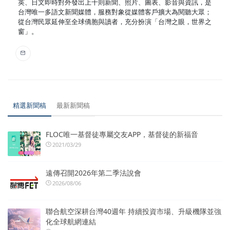
英、日文即時對外發出上千則新聞、照片、圖表、影音與資訊，是
台灣唯一多語文新聞媒體，服務對象從媒體客戶擴大為閱聽大眾；
從台灣民眾延伸至全球僑胞與讀者，充分扮演「台灣之眼，世界之
窗」。
精選新聞稿
最新新聞稿
FLOC唯一基督徒專屬交友APP，基督徒的新福音
2021/03/29
遠傳召開2026年第二季法說會
2026/08/06
聯合航空深耕台灣40週年 持續投資市場、升級機隊並強
化全球航網連結