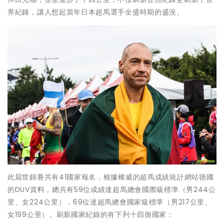
界紀錄，讓人想起當年日本超馬選手全盛時期的盛況。
此屆世錦賽共有41國家報名，根據權威的超馬成績統計網站德國
的DUV資料，總共有59位成績達超馬總會國際級標準（男244公
里、女224公里），69位達超馬總會國家級標準（男217公里、
女199公里）。刷新國家紀錄的有下列十四個國家：