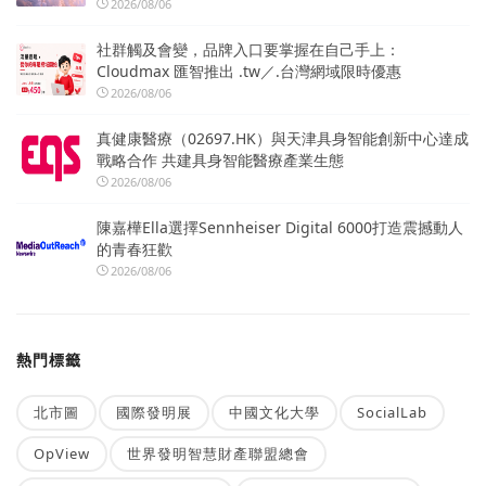
2026/08/06
社群觸及會變，品牌入口要掌握在自己手上：
Cloudmax 匯智推出 .tw／.台灣網域限時優惠
2026/08/06
真健康醫療（02697.HK）與天津具身智能創新中心達成
戰略合作 共建具身智能醫療產業生態
2026/08/06
陳嘉樺Ella選擇Sennheiser Digital 6000打造震撼動人
的青春狂歡
2026/08/06
熱門標籤
北市圖
國際發明展
中國文化大學
SocialLab
OpView
世界發明智慧財產聯盟總會