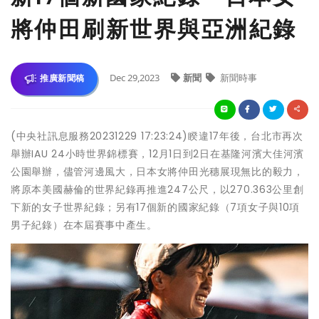
將仲田刷新世界與亞洲紀錄
Dec 29,2023
新聞
新聞時事
推廣新聞稿
(中央社訊息服務20231229 17:23:24)睽違17年後，台北市再次
舉辦IAU 24小時世界錦標賽，12月1日到2日在基隆河濱大佳河濱
公園舉辦，儘管河邊風大，日本女將仲田光穗展現無比的毅力，
將原本美國赫倫的世界紀錄再推進247公尺，以270.363公里創
下新的女子世界紀錄；另有17個新的國家紀錄（7項女子與10項
男子紀錄）在本屆賽事中產生。