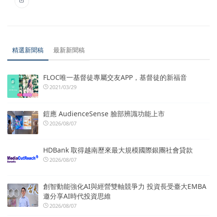
精選新聞稿
最新新聞稿
FLOC唯一基督徒專屬交友APP，基督徒的新福音
2021/03/29
鎧應 AudienceSense 臉部辨識功能上市
2026/08/07
HDBank 取得越南歷來最大規模國際銀團社會貸款
2026/08/07
創智動能強化AI與經營雙軸競爭力 投資長受臺大EMBA
邀分享AI時代投資思維
2026/08/07