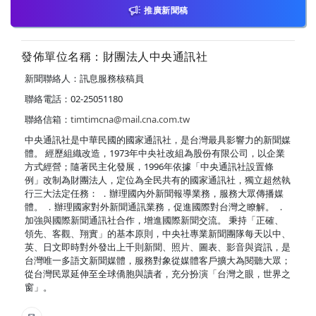
推廣新聞稿
發佈單位名稱：財團法人中央通訊社
新聞聯絡人：訊息服務核稿員
聯絡電話：02-25051180
聯絡信箱：
timtimcna@mail.cna.com.tw
中央通訊社是中華民國的國家通訊社，是台灣最具影響力的新聞媒
體。 經歷組織改造，1973年中央社改組為股份有限公司，以企業
方式經營；隨著民主化發展，1996年依據「中央通訊社設置條
例」改制為財團法人，定位為全民共有的國家通訊社，獨立超然執
行三大法定任務： ．辦理國內外新聞報導業務，服務大眾傳播媒
體。 ．辦理國家對外新聞通訊業務，促進國際對台灣之瞭解。 ．
加強與國際新聞通訊社合作，增進國際新聞交流。 秉持「正確、
領先、客觀、翔實」的基本原則，中央社專業新聞團隊每天以中、
英、日文即時對外發出上千則新聞、照片、圖表、影音與資訊，是
台灣唯一多語文新聞媒體，服務對象從媒體客戶擴大為閱聽大眾；
從台灣民眾延伸至全球僑胞與讀者，充分扮演「台灣之眼，世界之
窗」。