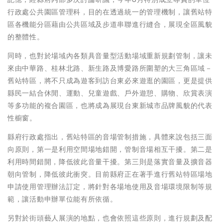
行政處公共園區管理科，目的在透過統一的管理機制，讓舊站特
區各機能分區藉由公共區域及步道串聯進行縫合，展現全區風貌
的整體性。
同時，也對於場域內各類具音量型活動場域重新規劃管制，讓未
來由中華路、桂林北路、新生路及博愛路所圍塑的大三角區域－
舊站特區，將不只成為遊客到訪台東必來遊逛的園區，更是提供
縣民一結合休閒、運動、兒童遊戲、戶外遊憩、購物、欣賞表演
等多功能的複合園區，也將成為展現台東新城市品牌風貌的代表
性櫥窗。
縣府行政處指出，舊站特區的音場管制措施，具體來說包括三面
向原則，第一是利用空間場地錯開，管制音場相互干擾。第二是
利用時間錯開，降低彼此音量干擾。第三則是落實音量及擴音器
朝向管制，降低彼此衝突。目前縣府正在著手進行舊站特區場地
申請使用管理辦法訂定，將針對各場地使用及音場環境限制等規
範，讓活動申辦單位能有所依循。
另對於街頭藝人展演的地點，也會依照這些原則，進行規劃及配