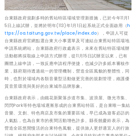
台東縣政府規劃多時的舊站特區場域管理新措施，已於今年11月1
5日上線試辦，並將於明年(113)年1月1日起系統正式全面啟用（
h
ttps://oa.taitung.gov.tw/place/index.do
），申請人可從
台東縣政府官網點選台東大小事選單及可連結台東舊站特區場地
申請系統網站，台東縣政府行政處表示，未來在舊站特區場域辦
活動都將採取線上申請方式辦理，從11月15日試辦至以來，已有
團體上線申請，一致反應申請程序便捷，也減少許多紙本審核作
業，縣府期待透過統一的管理機制，營造全區風貌的整體性，同
時，也對於場域內各類音量型活動做更完善的規劃管理，維護優
質音景環境與美好的台東城市品牌形象。
台東縣政府表示，由鐵花新聚落步道市集、波浪屋、微光市集、
閃閃Park等特色場域逐漸形成的台東舊站特區，是台東唯一集結
音樂、文創、特色商店及市集的重要區域，早已成為遊客必訪的
人氣點，也為台東市的夜間活動增色許多。縣長饒慶鈴表示，為
營造全區悠閒慢活的台東特色風貌，提供旅人更舒適宜人的行旅
記憶，經縣府內部多次討論研議，今年8月特別成立專責的單位-