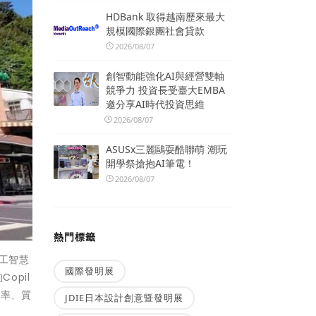
HDBank 取得越南歷來最大
規模國際銀團社會貸款
2026/08/07
創智動能強化AI與經營雙軸
競爭力 投資長受臺大EMBA
邀分享AI時代投資思維
2026/08/07
ASUSx三麗鷗耍酷聯萌 潮玩
開學祭搶抱AI筆電！
2026/08/07
熱門標籤
工智慧
國際發明展
opil
效率、質
JDIE日本設計創意暨發明展