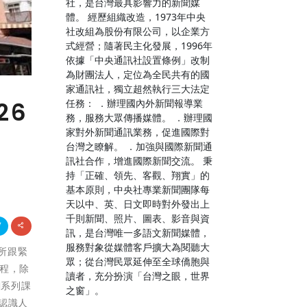
社，是台灣最具影響力的新聞媒
體。 經歷組織改造，1973年中央
社改組為股份有限公司，以企業方
式經營；隨著民主化發展，1996年
依據「中央通訊社設置條例」改制
為財團法人，定位為全民共有的國
家通訊社，獨立超然執行三大法定
任務： ．辦理國內外新聞報導業
26
務，服務大眾傳播媒體。 ．辦理國
家對外新聞通訊業務，促進國際對
台灣之瞭解。 ．加強與國際新聞通
訊社合作，增進國際新聞交流。 秉
持「正確、領先、客觀、翔實」的
基本原則，中央社專業新聞團隊每
天以中、英、日文即時對外發出上
千則新聞、照片、圖表、影音與資
訊，是台灣唯一多語文新聞媒體，
服務對象從媒體客戶擴大為閱聽大
系所跟緊
眾；從台灣民眾延伸至全球僑胞與
程，除
讀者，充分扮演「台灣之眼，世界
I系列課
之窗」。
認識人