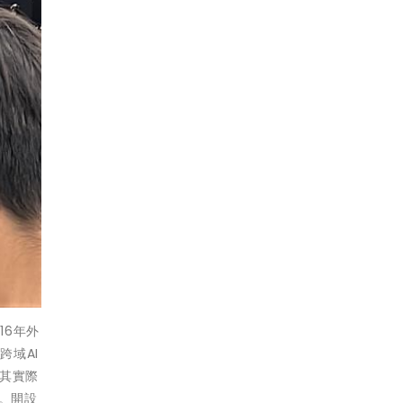
16年外
域AI
其實際
。開設