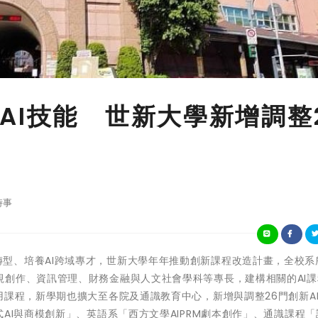
AI技能 世新大學新增調整
時事
為加快永續轉型、培養AI跨域專才，世新大學年年推動創新課程改造計畫，全校
視創作、資訊管理、財務金融與人文社會學科等專長，建構相關的AI課
用課程，新學期也擴大至各院及通識教育中心，新增與調整26門創新A
AI與商模創新」、英語系「西方文學AIPRM劇本創作」、通識課程「