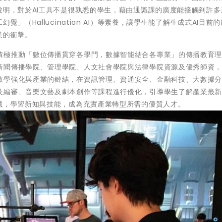
說明，對於AI工具不是很孰悉的學生，藉由通識課的廣度能接觸到許多
」（Hallucination AI）等素養，讓學生能了解生成式AI目前
業的衝擊。
積極推動「數位傳播貫穿各學門，數據智能結合各專業」的傳播教育
新聞傳播學院、管理學院、人文社會學院與法律學院資源及優秀師資
教學強化與產業的鏈結，在資訊管理、資通安全、金融科技、大數據
及編審、音樂文藝及劇本創作等課程進行優化，引導學生了解產業最
域，學習新知與技能，成為充實產業轉型所需的優質人才。