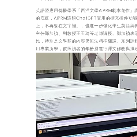
英語暨應用傳播學系「西洋文學AIPRM劇本創作
的底蘊，AIPRM這類ChatGPT實用的擴充插
上，不再躲在文字裡」，也進一步強化學生英語與
主任鄭加禎、副教授王玉玲等老師講授。鄭加禎表
比，特別是文學類的內容仍無法精準翻譯。系列課
用專業所學，依照讀者的年齡層進行譯文修改與撰