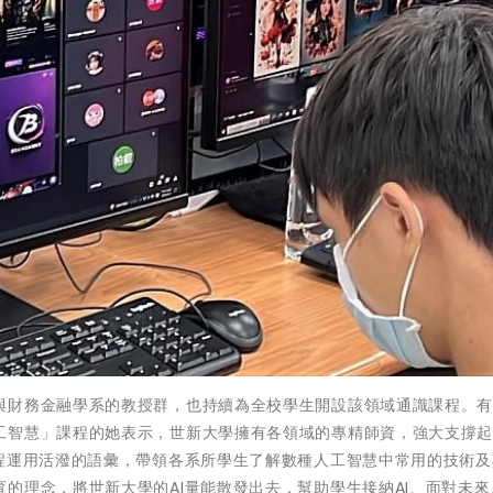
與財務金融學系的教授群，也持續為全校學生開設該領域通識課程。有
工智慧」課程的她表示，世新大學擁有各領域的專精師資，強大支撐起跨
課程運用活潑的語彙，帶領各系所學生了解數種人工智慧中常用的技術及
的理念，將世新大學的AI量能散發出去，幫助學生接納AI、面對未來