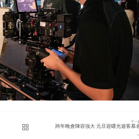
下一
跨年晚會陣容強大 元旦迎曙光遊客慕
.