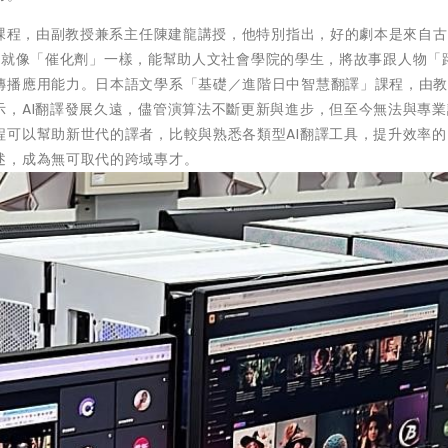
」課程，由副教授兼系主任陳建龍講授，他特別指出，好的劇本是來自
件功能就像「催化劑」一樣，能幫助人文社會學院的學生，將故事跟人物「
傳播應用能力。日本語文學系「基礎／進階日中智慧翻譯」課程，由
示，AI翻譯發展久遠，儘管演算法不斷更新與進步，但至今無法與專業
程可以幫助新世代的譯者，比較與熟悉各類型AI翻譯工具，提升效率的
述，成為無可取代的跨域專才。