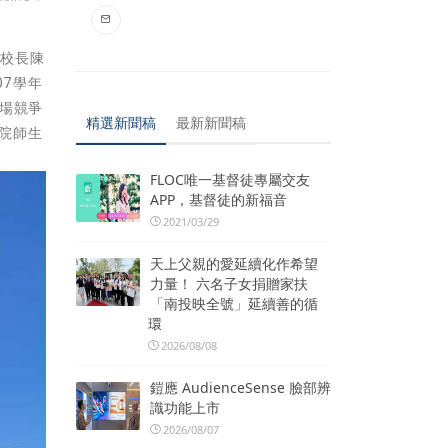
學校長陳
07學年
場競爭
精選新聞稿
最新新聞稿
學院師生
FLOC唯一基督徒專屬交友
APP，基督徒的新福音
2021/03/29
天上父親的愛延續化作希望
力量！ 六名子女捐贈家扶
「南投映全號」延續善的循
環
2026/08/08
鎧應 AudienceSense 臉部辨
識功能上市
2026/08/07