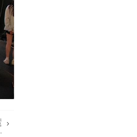
篇
名
..