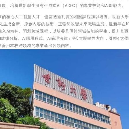
度，培養世新學生擁有生成式AI（AIGC）的專業技能和AI即戰力。
求的核心人工智慧人才，也需透過扎實的相關課程加以培養。世新大
動化生成全新、原創內容的技術，正強勢改變未來職場生態，世新早在1
融入AI精神、開創跨域課程，以培養具備跨領域技能的學生，提升其職
AI數據分析、AI應用程式、AI倫理法律」等5大關鍵性方向，引領4大
並善用本校跨領域的專業產出各類內容。