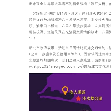
出未來全世界最大單塔不對稱斜張橋「淡江大橋」
「閃耀新北-圈起1314跨河煙火」跨河煙火秀將於
體煙火施放場域橫跨八里及淡水河岸。本次煙火施
頭、油車口木棧道、八里左岸漫步廣場、左岸河濱
絕佳視野。邀請民眾在充滿藝文風情的淡水、八里河
年！
新北市政府表示，活動當日周邊將實施交通管制，淡水
(公車、救護車及公務用車除外)。因會場周邊停
北捷運均加開班次，以利全線人潮疏運，請多加利用
w.ntpc2024newyear.com.tw)或新北市文