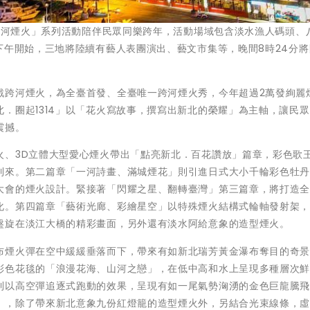
4跨河煙火」系列活動陪伴民眾同樂跨年，活動場域包含淡水漁人碼頭、
下午開始，三地將陸續有藝人表團演出、藝文市集等，晚間8時24分將開
戲跨河煙火，為全臺首發、全臺唯一跨河煙火秀，今年超過2萬發絢麗
．圈起1314」以「花火寫故事，撰寫出新北的榮耀」為主軸，讓民
震撼。
火、3D立體大型愛心煙火帶出「點亮新北．百花讚放」篇章，彩色歌
到來。第二篇章「一河詩畫、滿城煙花」則引進日式大小千輪彩色牡
大會的煙火設計。緊接著「閃耀之星、翻轉臺灣」第三篇章，將打造
化。第四篇章「藝術光廊、彩繪星空」以特殊煙火結構式輪軸發射架
盤旋在淡江大橋的精彩畫面，另外還有淡水阿給意象的造型煙火。
布煙火彈在空中緩緩垂落而下，帶來有如新北瑞芳黃金瀑布奪目的奇
彩色花毯的「浪漫花海、山河之戀」，在低中高和水上呈現多種層次
則以高空彈追逐式跑動的效果，呈現有如一尾氣勢洶湧的金色巨龍騰
」，除了帶來新北意象九份紅燈籠的造型煙火外，另結合光束線條，