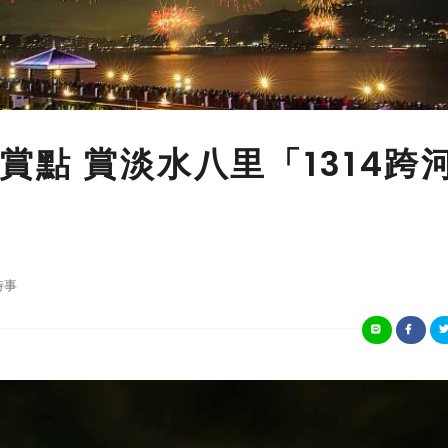
點 賞淡水八里「1314跨
時事