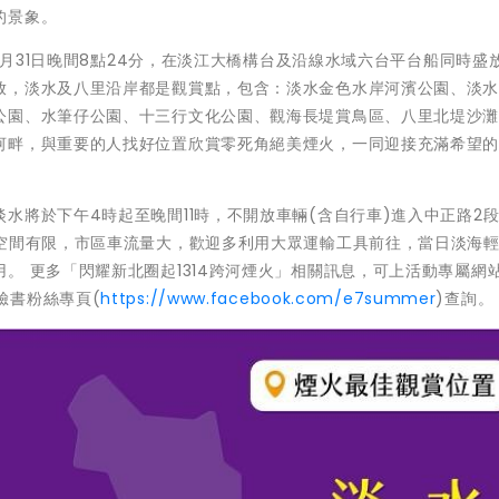
的景象。
12月31日晚間8點24分，在淡江大橋構台及沿線水域六台平台船同時盛
放，淡水及八里沿岸都是觀賞點，包含：淡水金色水岸河濱公園、淡
公園、水筆仔公園、十三行文化公園、觀海長堤賞鳥區、八里北堤沙
畔，與重要的人找好位置欣賞零死角絕美煙火，一同迎接充滿希望的2
將於下午4時起至晚間11時，不開放車輛(含自行車)進入中正路2段
車空間有限，市區車流量大，歡迎多利用大眾運輸工具前往，當日淡海
。 更多「閃耀新北圈起1314跨河煙火」相關訊息，可上活動專屬網站
化局臉書粉絲專頁(
https://www.facebook.com/e7summer
)查詢。