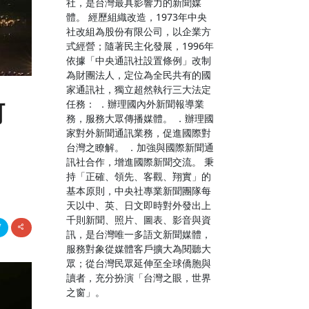
社，是台灣最具影響力的新聞媒
體。 經歷組織改造，1973年中央
社改組為股份有限公司，以企業方
式經營；隨著民主化發展，1996年
依據「中央通訊社設置條例」改制
為財團法人，定位為全民共有的國
家通訊社，獨立超然執行三大法定
任務： ．辦理國內外新聞報導業
河
務，服務大眾傳播媒體。 ．辦理國
家對外新聞通訊業務，促進國際對
台灣之瞭解。 ．加強與國際新聞通
訊社合作，增進國際新聞交流。 秉
持「正確、領先、客觀、翔實」的
基本原則，中央社專業新聞團隊每
天以中、英、日文即時對外發出上
千則新聞、照片、圖表、影音與資
訊，是台灣唯一多語文新聞媒體，
服務對象從媒體客戶擴大為閱聽大
眾；從台灣民眾延伸至全球僑胞與
讀者，充分扮演「台灣之眼，世界
之窗」。