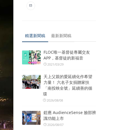
精選新聞稿
最新新聞稿
FLOC唯一基督徒專屬交友
APP，基督徒的新福音
2021/03/29
天上父親的愛延續化作希望
力量！ 六名子女捐贈家扶
「南投映全號」延續善的循
環
2026/08/08
鎧應 AudienceSense 臉部辨
識功能上市
2026/08/07