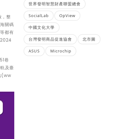
世界發明智慧財產聯盟總會
SocialLab
OpView
放，整
水海關碼
中國文化大學
灘等都有
台灣發明商品促進協會
北市圖
024
ASUS
Microchip
51巷
輕軌及臺
(ww