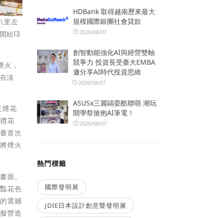
HDBank 取得越南歷來最大
規模國際銀團社會貸款
八里左
2026/08/07
始13
創智動能強化AI與經營雙軸
競爭力 投資長受臺大EMBA
煙火，
邀分享AI時代投資思維
眾在淡
2026/08/07
ASUSx三麗鷗耍酷聯萌 潮玩
王煙花
開學祭搶抱AI筆電！
丹禮花
2026/08/07
全臺首次
，將煙火
熱門標籤
景畫面。
國際發明展
鮮豔花色
飛的震撼
JDIE日本設計創意暨發明展
虛擬營造