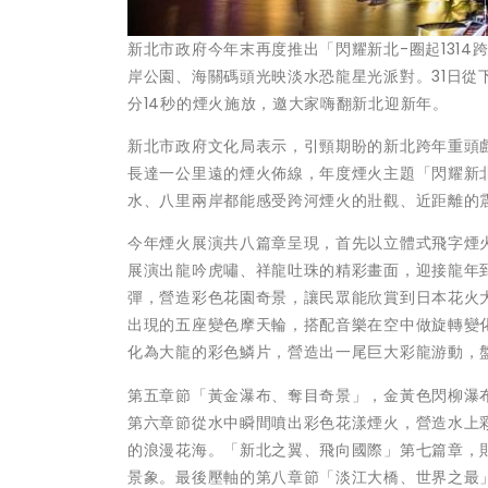
新北市政府今年末再度推出「閃耀新北-圈起131
岸公園、海關碼頭光映淡水恐龍星光派對。31日從
分14秒的煙火施放，邀大家嗨翻新北迎新年。
新北市政府文化局表示，引頸期盼的新北跨年重頭
長達一公里遠的煙火佈線，年度煙火主題「閃耀新北
水、八里兩岸都能感受跨河煙火的壯觀、近距離的
今年煙火展演共八篇章呈現，首先以立體式飛字煙
展演出龍吟虎嘯、祥龍吐珠的精彩畫面，迎接龍年
彈，營造彩色花園奇景，讓民眾能欣賞到日本花火
出現的五座變色摩天輪，搭配音樂在空中做旋轉變
化為大龍的彩色鱗片，營造出一尾巨大彩龍游動，
第五章節「黃金瀑布、奪目奇景」，金黃色閃柳瀑
第六章節從水中瞬間噴出彩色花漾煙火，營造水上
的浪漫花海。「新北之翼、飛向國際」第七篇章，
景象。最後壓軸的第八章節「淡江大橋、世界之最