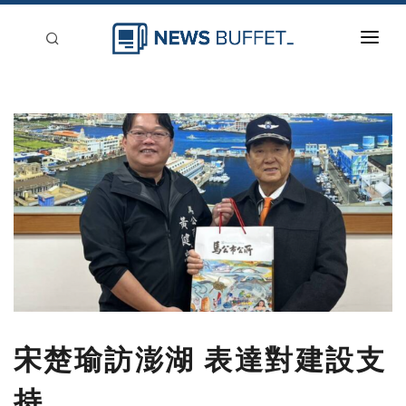
回到首頁
新聞稿分類
登入
刊登
宋楚瑜訪澎湖 表達對建設支
持