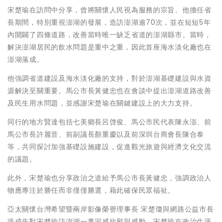
宋楚瑜在訪問中分享，曾將關懷人民視為服務的宗旨。他擔任省
長期間，特別重視澎湖的發展，造訪澎湖逾70次，並在短短5年
內開闢了四條道路，改善當時唯一缺乏省道的澎湖縣市。當時，
解決澎湖居民的飲水問題是重中之重，因此首座海水淡化廠也在
澎湖落成。
他強調省道建設及海水淡化廠的支持，對於澎湖基礎建設與水資
源解決至關重要。馬公市長黃健忠也在會談中提出澎湖道路改善
及民生用水問題，並感謝宋楚瑜在關鍵建設上的大力支持。
同行的地方賢達包括七美鄉長呂啓俊、馬公市民代表陳永澎、前
馬公市長許麗音、前副議長顏重慶以及前深圳台商會長陳合泰
等，共同探討加強基礎設施建設，促進觀光旅遊與經濟文化交流
的議題。
此外，宋楚瑜也分享政治之道給予馬公市長黃健忠，強調政治人
物應專注於勝任而非僅僅勝選，藉此確保民眾福祉。
亞太關懷台灣希望暨兩岸影像榮譽理事長 宋楚瓊與網路公益市長
張成先對宋楚瑜訪澎湖一事深感欣慰與感動。宋楚瑜在政治生涯