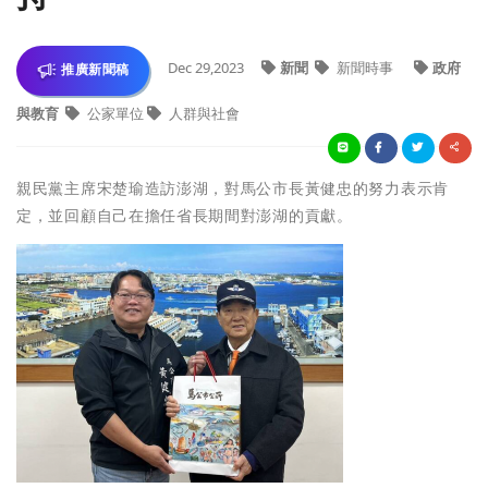
Dec 29,2023
新聞
新聞時事
政府
推廣新聞稿
與教育
公家單位
人群與社會
親民黨主席宋楚瑜造訪澎湖，對馬公市長黃健忠的努力表示肯
定，並回顧自己在擔任省長期間對澎湖的貢獻。