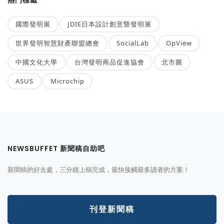
熱門標籤
國際發明展
JDIE日本設計創意暨發明展
世界發明智慧財產聯盟總會
SocialLab
OpView
中國文化大學
台灣發明商品促進協會
北市圖
ASUS
Microchip
NEWSBUFFET 新聞稿自助吧
新聞稿的好去處，三分鐘上稿完成，最快接觸最多讀者的方案！
刊登新聞稿