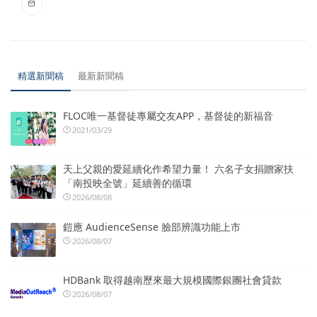
精選新聞稿
最新新聞稿
FLOC唯一基督徒專屬交友APP，基督徒的新福音
2021/03/29
天上父親的愛延續化作希望力量！ 六名子女捐贈家扶
「南投映全號」延續善的循環
2026/08/08
鎧應 AudienceSense 臉部辨識功能上市
2026/08/07
HDBank 取得越南歷來最大規模國際銀團社會貸款
2026/08/07