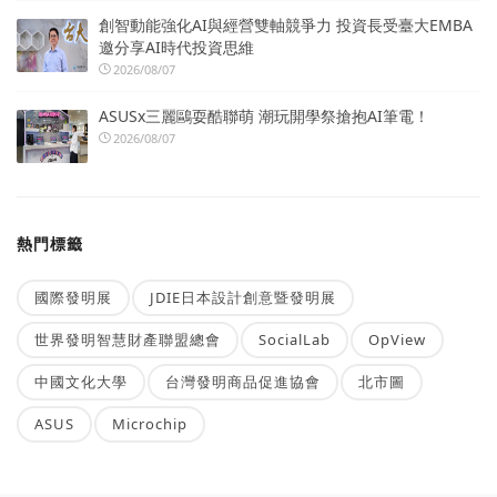
創智動能強化AI與經營雙軸競爭力 投資長受臺大EMBA
邀分享AI時代投資思維
2026/08/07
ASUSx三麗鷗耍酷聯萌 潮玩開學祭搶抱AI筆電！
2026/08/07
熱門標籤
國際發明展
JDIE日本設計創意暨發明展
世界發明智慧財產聯盟總會
SocialLab
OpView
中國文化大學
台灣發明商品促進協會
北市圖
ASUS
Microchip