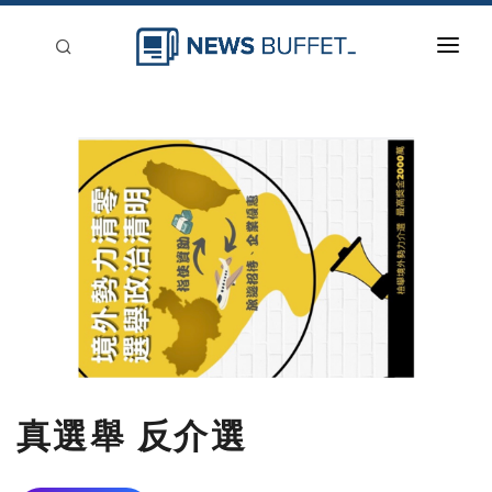
回到首頁
新聞稿分類
登入
刊登
真選舉 反介選