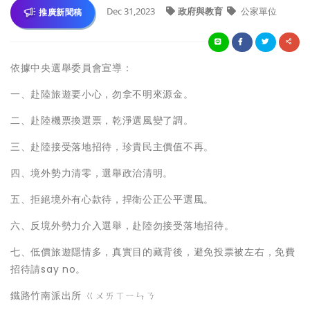
Dec 31,2023
政府與教育
公家單位
推廣新聞稿
依據中央選舉委員會宣導：
一、赴陸旅遊要小心，勿拿不明來源金。
二、赴陸機票換選票，乾淨選風變了調。
三、赴陸接受落地招待，珍貴民主價值不再。
四、境外勢力清零，選舉政治清明。
五、拒絕境外有心款待，捍衛公正公平選風。
六、反境外勢力介入選舉，赴陸勿接受落地招待。
七、低價旅遊隱情多，真實目的藏背後，避免投票被左右，免費
招待請say no。
鐵路竹南派出所 ㄍㄨㄞㄒㄧㄣㄋ