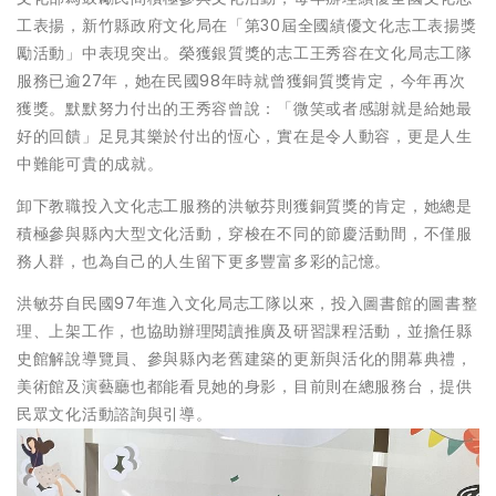
工表揚，新竹縣政府文化局在「第30屆全國績優文化志工表揚獎
勵活動」中表現突出。榮獲銀質獎的志工王秀容在文化局志工隊
服務已逾27年，她在民國98年時就曾獲銅質獎肯定，今年再次
獲獎。默默努力付出的王秀容曾說：「微笑或者感謝就是給她最
好的回饋」足見其樂於付出的恆心，實在是令人動容，更是人生
中難能可貴的成就。
卸下教職投入文化志工服務的洪敏芬則獲銅質獎的肯定，她總是
積極參與縣內大型文化活動，穿梭在不同的節慶活動間，不僅服
務人群，也為自己的人生留下更多豐富多彩的記憶。
洪敏芬自民國97年進入文化局志工隊以來，投入圖書館的圖書整
理、上架工作，也協助辦理閱讀推廣及研習課程活動，並擔任縣
史館解說導覽員、參與縣內老舊建築的更新與活化的開幕典禮，
美術館及演藝廳也都能看見她的身影，目前則在總服務台，提供
民眾文化活動諮詢與引導。