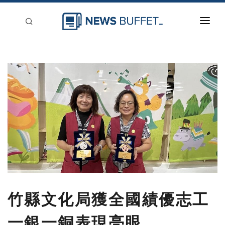
回到首頁
新聞稿分類
登入
刊登
竹縣文化局獲全國績優志工
一銀一銅表現亮眼