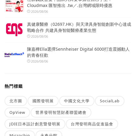
Cloudmax 匯智推出 .tw／.台灣網域限時優惠
2026/08/06
真健康醫療（02697.HK）與天津具身智能創新中心達成
戰略合作 共建具身智能醫療產業生態
2026/08/06
陳嘉樺Ella選擇Sennheiser Digital 6000打造震撼動人
的青春狂歡
2026/08/06
熱門標籤
北市圖
國際發明展
中國文化大學
SocialLab
OpView
世界發明智慧財產聯盟總會
JDIE日本設計創意暨發明展
台灣發明商品促進協會
Microchip
永春分館