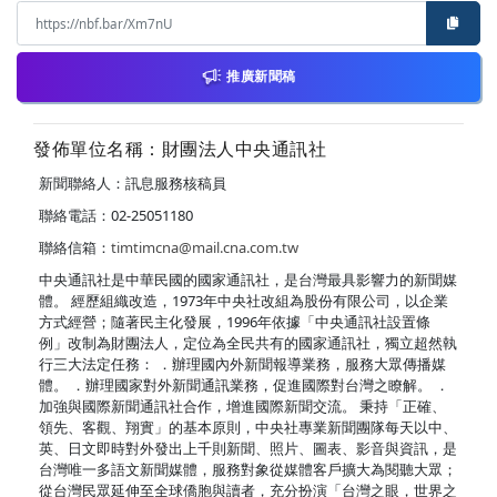
推廣新聞稿
發佈單位名稱：財團法人中央通訊社
新聞聯絡人：訊息服務核稿員
聯絡電話：02-25051180
聯絡信箱：
timtimcna@mail.cna.com.tw
中央通訊社是中華民國的國家通訊社，是台灣最具影響力的新聞媒
體。 經歷組織改造，1973年中央社改組為股份有限公司，以企業
方式經營；隨著民主化發展，1996年依據「中央通訊社設置條
例」改制為財團法人，定位為全民共有的國家通訊社，獨立超然執
行三大法定任務： ．辦理國內外新聞報導業務，服務大眾傳播媒
體。 ．辦理國家對外新聞通訊業務，促進國際對台灣之瞭解。 ．
加強與國際新聞通訊社合作，增進國際新聞交流。 秉持「正確、
領先、客觀、翔實」的基本原則，中央社專業新聞團隊每天以中、
英、日文即時對外發出上千則新聞、照片、圖表、影音與資訊，是
台灣唯一多語文新聞媒體，服務對象從媒體客戶擴大為閱聽大眾；
從台灣民眾延伸至全球僑胞與讀者，充分扮演「台灣之眼，世界之