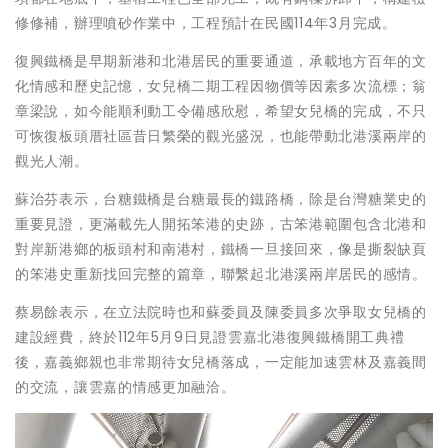
修修補，辦理噴砂作業中，工程預計在民國114年3月完成。
復興鐵橋是早期新港和北港居民的重要通道，承載地方百年的文
化情感和歷史記憶，女兒橋二期工程因物價等因素多次流標；翁
章梁說，如今能順利動工令備感欣慰，希望女兒橋的完成，不只
可恢復板頭厝社區昔日繁榮的觀光盛況，也能帶動北港溪兩岸的
觀光人潮。
蘇治芬表示，台糖鐵橋是台糖最長的鐵路橋，除是台灣糖業史的
重要見證，更滿載先人開拓笨港的史跡，古笨港範圍包含北港和
對岸新港鄉的板頭村和南港村，鐵橋一旦接回來，像是撕裂缺頁
的笨港史重新找回完整的篇章，聯繫起北港溪兩岸居民的感情。
蔡易餘表示，在立法院時也和蘇委員及陳委員多次爭取女兒橋的
建設經費，終於112年5月9日見證雲嘉北港復興鐵橋開工典禮
後，嘉義鄉親也非常期待女兒橋落成，一定能加速雲林及嘉義間
的交流，讓雲嘉的情感更加融洽。