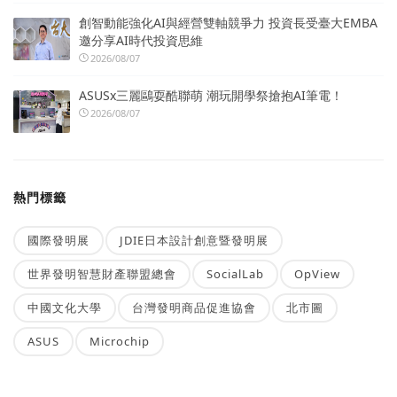
創智動能強化AI與經營雙軸競爭力 投資長受臺大EMBA
邀分享AI時代投資思維
2026/08/07
ASUSx三麗鷗耍酷聯萌 潮玩開學祭搶抱AI筆電！
2026/08/07
熱門標籤
國際發明展
JDIE日本設計創意暨發明展
世界發明智慧財產聯盟總會
SocialLab
OpView
中國文化大學
台灣發明商品促進協會
北市圖
ASUS
Microchip