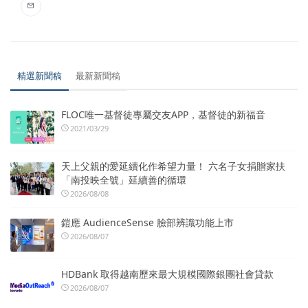
精選新聞稿
最新新聞稿
FLOC唯一基督徒專屬交友APP，基督徒的新福音
2021/03/29
天上父親的愛延續化作希望力量！ 六名子女捐贈家扶
「南投映全號」延續善的循環
2026/08/08
鎧應 AudienceSense 臉部辨識功能上市
2026/08/07
HDBank 取得越南歷來最大規模國際銀團社會貸款
2026/08/07