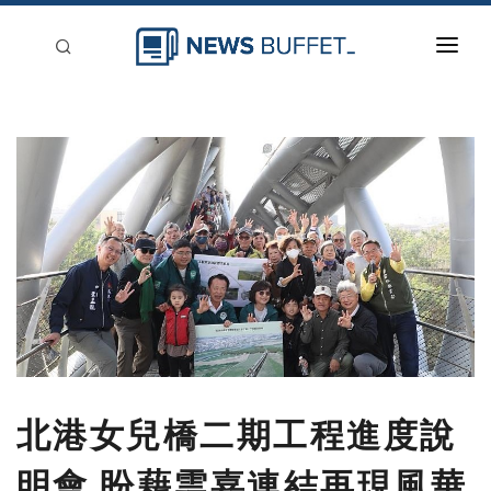
回到首頁
新聞稿分類
登入
刊登
北港女兒橋二期工程進度說
明會 盼藉雲嘉連結再現風華