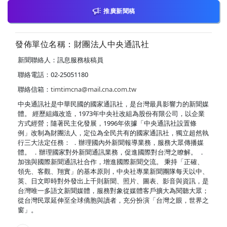
推廣新聞稿
發佈單位名稱：財團法人中央通訊社
新聞聯絡人：訊息服務核稿員
聯絡電話：02-25051180
聯絡信箱：
timtimcna@mail.cna.com.tw
中央通訊社是中華民國的國家通訊社，是台灣最具影響力的新聞媒
體。 經歷組織改造，1973年中央社改組為股份有限公司，以企業
方式經營；隨著民主化發展，1996年依據「中央通訊社設置條
例」改制為財團法人，定位為全民共有的國家通訊社，獨立超然執
行三大法定任務： ．辦理國內外新聞報導業務，服務大眾傳播媒
體。 ．辦理國家對外新聞通訊業務，促進國際對台灣之瞭解。 ．
加強與國際新聞通訊社合作，增進國際新聞交流。 秉持「正確、
領先、客觀、翔實」的基本原則，中央社專業新聞團隊每天以中、
英、日文即時對外發出上千則新聞、照片、圖表、影音與資訊，是
台灣唯一多語文新聞媒體，服務對象從媒體客戶擴大為閱聽大眾；
從台灣民眾延伸至全球僑胞與讀者，充分扮演「台灣之眼，世界之
窗」。