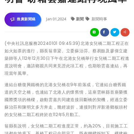
Jan 01,2024
新聞
新聞時事
推廣新聞稿
(中央社訊息服務20240101 09:45:39)北港女兒橋二期工程正在
如火如荼的進行，縣長翁章梁、立委蘇治芬、蔡易餘及廖偉立建
築師等人112年12月30日下午在北港女兒橋舉行女兒橋二期工程進
度說明會，邀請鄉親共同來見證此項工程，也期盼雲嘉連結，再
現當年風華。
連結台糖復興鐵橋的北港女兒橋在9年前落成，它連結台糖舊鐵
道的天空之橋，也連結了北港人的懷舊情，這座雲林縣首座榮獲
國際獎項的橋樑，啟動雲嘉共同建造接回斷橋的契機，經過立委
蘇治芬和陳明文多方奔走，幾經波折，連接到對岸新港鄉板頭村
的女兒橋二期工程終於在112年5月動工。
翁縣長說明，女兒橋二期工程進度正常，約為20%，目前施工工
項都在地底下，基樁工程已全部完工，既有鋼樑拆卸下，構建檢