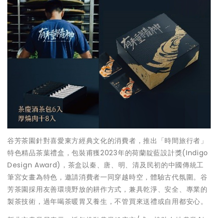
谷芳茶園針對喜愛東方經典文化的消費者，推出「時間旅行者」
特色精品茶葉禮盒，包裝甫獲2023年的荷蘭靛藍設計獎(Indigo
Design Award)，茶盒以秦、唐、明、清及民初的中國傳統工
筆宮女畫為特色，邀請消費者一同穿越時空，體驗古代氛圍。谷
芳茶園採用友善環境野放的耕作方式，兼具乾淨、安全、專業的
製茶技術，過年喝茶暖胃又養生，不管買來送禮或自用都安心。