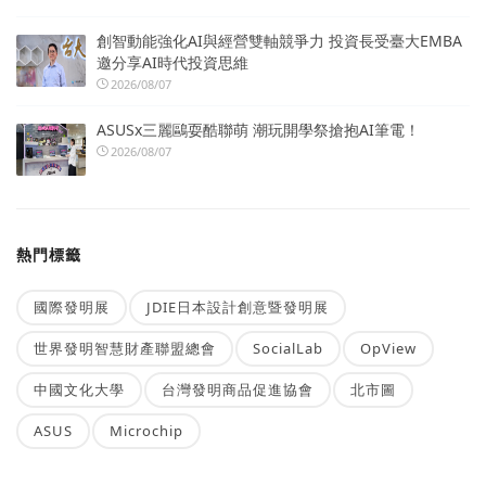
創智動能強化AI與經營雙軸競爭力 投資長受臺大EMBA
邀分享AI時代投資思維
2026/08/07
ASUSx三麗鷗耍酷聯萌 潮玩開學祭搶抱AI筆電！
2026/08/07
熱門標籤
國際發明展
JDIE日本設計創意暨發明展
世界發明智慧財產聯盟總會
SocialLab
OpView
中國文化大學
台灣發明商品促進協會
北市圖
ASUS
Microchip