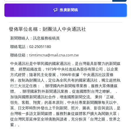
推廣新聞稿
發佈單位名稱：財團法人中央通訊社
新聞聯絡人：訊息服務核稿員
聯絡電話：02-25051180
聯絡信箱：
timtimcna@mail.cna.com.tw
中央通訊社是中華民國的國家通訊社，是台灣最具影響力的新聞媒
體。 經歷組織改造，1973年中央社改組為股份有限公司，以企業
方式經營；隨著民主化發展，1996年依據「中央通訊社設置條
例」改制為財團法人，定位為全民共有的國家通訊社，獨立超然執
行三大法定任務： ．辦理國內外新聞報導業務，服務大眾傳播媒
體。 ．辦理國家對外新聞通訊業務，促進國際對台灣之瞭解。 ．
加強與國際新聞通訊社合作，增進國際新聞交流。 秉持「正確、
領先、客觀、翔實」的基本原則，中央社專業新聞團隊每天以中、
英、日文即時對外發出上千則新聞、照片、圖表、影音與資訊，是
台灣唯一多語文新聞媒體，服務對象從媒體客戶擴大為閱聽大眾；
從台灣民眾延伸至全球僑胞與讀者，充分扮演「台灣之眼，世界之
窗」。