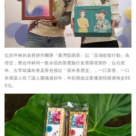
位於坪林的友善耕作團隊「臺灣藍鵲茶」以「流域收復行動」為
理念，整合坪林同一集水區的茶農施行友善環境契作，以石虎
米、古早味爆米香及茶包推出「茶米香禮盒」，一口茶香、一口
米香讓人吃了讓人圓滿過好年，年前開放企業優惠預購價每盒55
0元。