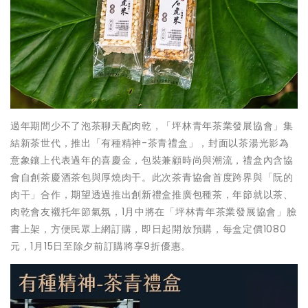
過年期間少不了泡茶聊天配肉乾，「坪林青年茶業發展協會」集
結新茶世代，推出「有種精神-茶青禮盒」，封面以茶湯光影為
意象鑲上代表過年的喜慶金，包裝兼顧時尚與潮流，禮盒內含協
會自創茶慶酒茶包與厚燒肉干。此次茶青協會首度跨界與「阮的
肉干」合作，期望透過推出創新禮盒推廣包種茶，年節就以茶、
肉乾會友襯托年節氣氛，1月中將在「坪林青年茶業發展協會」臉
書上架，方便民眾上網訂購，即日起開放預購，每盒定價1080
元，1月15日至除夕前訂購將享9折優惠。