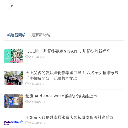
精選新聞稿
最新新聞稿
FLOC唯一基督徒專屬交友APP，基督徒的新福音
2021/03/29
天上父親的愛延續化作希望力量！ 六名子女捐贈家扶
「南投映全號」延續善的循環
2026/08/08
鎧應 AudienceSense 臉部辨識功能上市
2026/08/07
HDBank 取得越南歷來最大規模國際銀團社會貸款
2026/08/07