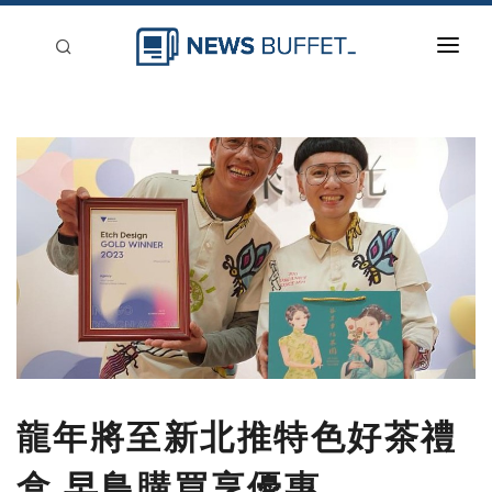
回到首頁
新聞稿分類
登入
刊登
龍年將至新北推特色好茶禮
盒 早鳥購買享優惠