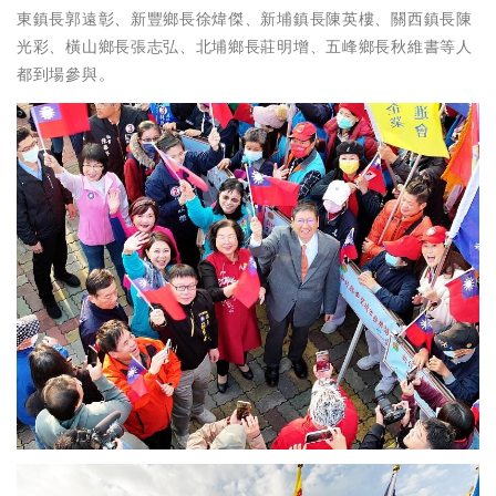
東鎮長郭遠彰、新豐鄉長徐煒傑、新埔鎮長陳英樓、關西鎮長陳
光彩、橫山鄉長張志弘、北埔鄉長莊明增、五峰鄉長秋維書等人
都到場參與。