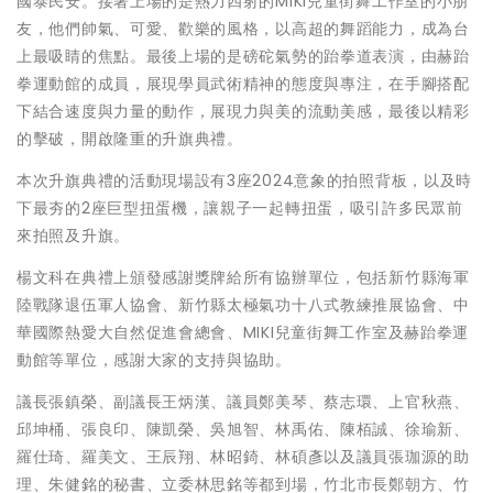
國泰民安。接著上場的是熱力四射的MIKI兒童街舞工作室的小朋
友，他們帥氣、可愛、歡樂的風格，以高超的舞蹈能力，成為台
上最吸睛的焦點。最後上場的是磅砣氣勢的跆拳道表演，由赫跆
拳運動館的成員，展現學員武術精神的態度與專注，在手腳搭配
下結合速度與力量的動作，展現力與美的流動美感，最後以精彩
的擊破，開啟隆重的升旗典禮。
本次升旗典禮的活動現場設有3座2024意象的拍照背板，以及時
下最夯的2座巨型扭蛋機，讓親子一起轉扭蛋，吸引許多民眾前
來拍照及升旗。
楊文科在典禮上頒發感謝獎牌給所有協辦單位，包括新竹縣海軍
陸戰隊退伍軍人協會、新竹縣太極氣功十八式教練推展協會、中
華國際熱愛大自然促進會總會、MIKI兒童街舞工作室及赫跆拳運
動館等單位，感謝大家的支持與協助。
議長張鎮榮、副議長王炳漢、議員鄭美琴、蔡志環、上官秋燕、
邱坤桶、張良印、陳凱榮、吳旭智、林禹佑、陳栢誠、徐瑜新、
羅仕琦、羅美文、王辰翔、林昭錡、林碩彥以及議員張珈源的助
理、朱健銘的秘書、立委林思銘等都到場，竹北市長鄭朝方、竹