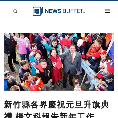
回到首頁
新聞稿分類
登入
刊登
新竹縣各界慶祝元旦升旗典
禮 楊文科報告新年工作