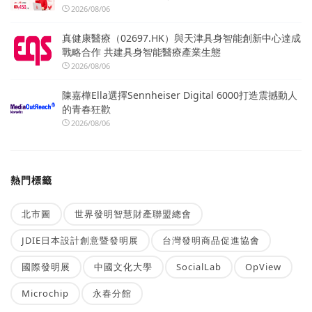
2026/08/06
真健康醫療（02697.HK）與天津具身智能創新中心達成
戰略合作 共建具身智能醫療產業生態
2026/08/06
陳嘉樺Ella選擇Sennheiser Digital 6000打造震撼動人
的青春狂歡
2026/08/06
熱門標籤
北市圖
世界發明智慧財產聯盟總會
JDIE日本設計創意暨發明展
台灣發明商品促進協會
國際發明展
中國文化大學
SocialLab
OpView
Microchip
永春分館