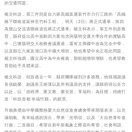
的交通問題。
楊文科說，第三件則是自六家高鐵直通新竹市力行三路的「高鐵
橋下聯絡道延伸至竹科工程」，明天（2日）將正式通車，第四
為寶山交流道聯絡道也將正式通車。楊文科表示，第五件則是教
育，縣府提出高中規劃四方案包含與陽明交通大學合作的實驗高
中，已獲陽明交大校務會議通過，還有文興國中改為完全中學，
以及縣立六家及湖口高中擴大增班，他也希望中央正視此問題，
楊文科強調，國立高中為中央權責，期盼能增班增額，也希望教
育部給予具體承諾。
楊文科說，回首過去一年，縣府團隊碰到許多挑戰，他很感謝議
長張鎮榮、副議長王炳漢以及所有議員的支持，讓縣府得以全力
以赴，以「拚經濟、重文教、樂安居、享福利」為目標，持續打
造「科技首都·幸福竹縣」的願景。
升旗典禮由中華國際熱愛大自然促進會總會帶來開場表演，以充
滿朝氣、有幸福感的演出，帶來「光明頌」以及「大自然青年進
行曲」二首曲目，希望在新年新氣象之際迎向希望，社會和諧、