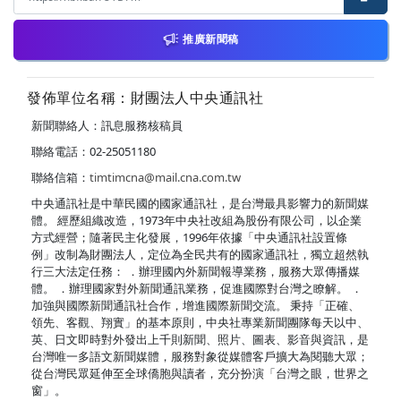
推廣新聞稿
發佈單位名稱：財團法人中央通訊社
新聞聯絡人：訊息服務核稿員
聯絡電話：02-25051180
聯絡信箱：
timtimcna@mail.cna.com.tw
中央通訊社是中華民國的國家通訊社，是台灣最具影響力的新聞媒
體。 經歷組織改造，1973年中央社改組為股份有限公司，以企業
方式經營；隨著民主化發展，1996年依據「中央通訊社設置條
例」改制為財團法人，定位為全民共有的國家通訊社，獨立超然執
行三大法定任務： ．辦理國內外新聞報導業務，服務大眾傳播媒
體。 ．辦理國家對外新聞通訊業務，促進國際對台灣之瞭解。 ．
加強與國際新聞通訊社合作，增進國際新聞交流。 秉持「正確、
領先、客觀、翔實」的基本原則，中央社專業新聞團隊每天以中、
英、日文即時對外發出上千則新聞、照片、圖表、影音與資訊，是
台灣唯一多語文新聞媒體，服務對象從媒體客戶擴大為閱聽大眾；
從台灣民眾延伸至全球僑胞與讀者，充分扮演「台灣之眼，世界之
窗」。