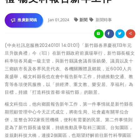
Jan 01,2024
新聞
新聞時事
推廣新聞稿
(中央社訊息服務20240101 14:01:01)「新竹縣各界慶祝113年元
旦升旗典禮」今（1日）在新竹縣政府前廣場舉行，新竹縣長楊文
科率領各局處一級主管，與新竹縣議會議長張鎮榮、議員以及十
三鄉鎮市長及各界民意代表、各機關團體及鄉親，近6000人共
襄盛舉，楊文科縣長也在會中報告新年工作，持續推動交通、教
育等各項便民服務，以「拚經濟、重文教、樂安居、享福利」為
目標，持續「打造科技首都·幸福竹縣」的願景。
楊文科指出，他向鄉親報告新年工作，第一件事情就是新竹縣長
期照顧管理中心今天正式成立，將衛生局、社會處有關單位合
併，並整合302家長照機構，便利有需要的民眾。第二件事情則
是為了新竹縣長遠發展，持續推動及爭取科三園區、台知園區，
並規劃科技大橋，連接2個園區，也期望紓解前往新竹科學園區