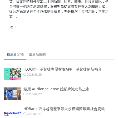
英、日文即時對外發出上千則新聞、照片、圖表、影音與資訊，是
台灣唯一多語文新聞媒體，服務對象從媒體客戶擴大為閱聽大眾；
從台灣民眾延伸至全球僑胞與讀者，充分扮演「台灣之眼，世界之
窗」。
精選新聞稿
最新新聞稿
FLOC唯一基督徒專屬交友APP，基督徒的新福音
2021/03/29
鎧應 AudienceSense 臉部辨識功能上市
2026/08/07
HDBank 取得越南歷來最大規模國際銀團社會貸款
2026/08/07