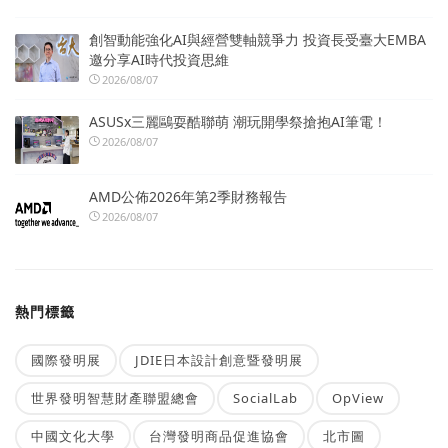
創智動能強化AI與經營雙軸競爭力 投資長受臺大EMBA
邀分享AI時代投資思維
2026/08/07
ASUSx三麗鷗耍酷聯萌 潮玩開學祭搶抱AI筆電！
2026/08/07
AMD公佈2026年第2季財務報告
2026/08/07
熱門標籤
國際發明展
JDIE日本設計創意暨發明展
世界發明智慧財產聯盟總會
SocialLab
OpView
中國文化大學
台灣發明商品促進協會
北市圖