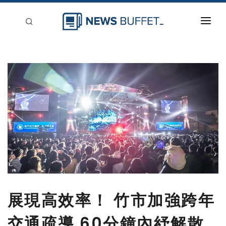
回到首頁
新聞稿分類
登入
刊登
展現高效率！ 竹市加強跨年
交通疏導 60分鐘內紓解散