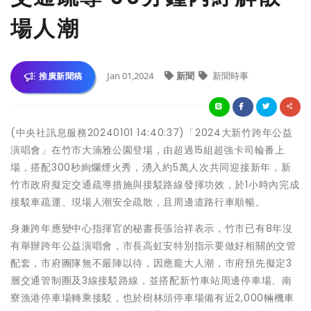
場人潮
Jan 01,2024
新聞
新聞時事
推廣新聞稿
(中央社訊息服務20240101 14:40:37)「2024大新竹跨年公益
演唱會」在竹市大湳雅公園登場，由超過15組超強卡司輪番上
場，搭配300秒絢爛煙火秀，湧入約5萬人次共同迎接新年，新
竹市政府擬定交通疏導措施與接駁路線發揮功效，於1小時內完成
接駁車疏運、現場人潮安全疏散，且周邊道路行車順暢。
身兼跨年應變中心指揮官的秘書長張治祥表示，竹市已有8年沒
有舉辦跨年公益演唱會，市長高虹安特別指示要做好相關的交管
配套，市府團隊無不嚴陣以待，因應龐大人潮，市府預先擬定3
層交通管制圈及3線接駁路線，並搭配新竹車站周邊停車場、南
寮漁港停車場轉乘接駁，也於樹林頭停車場備有近2,000輛機車