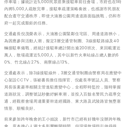
停車場；據統計近5,000民眾搭乘接駁車前往會場，市府也在1時
內將5,000人疏散完畢，接駁車疏運策略奏效，也感謝市民朋友
配合遵守交通秩序，即使大湳雅公園周邊道路面臨挑戰，仍和市
府一起完成艱鉅的任務。
交通處長倪茂榮表示，大湳雅公園緊鄰住宅區、周邊道路狹小，
為因應參與活動人潮，擬定3層交通管制圈、3線接駁路線及40
輛接駁車備戰，經統計接駁車總計開出逾200班次、來回載運近
萬人，散場疏運近5,000人，其中以新竹火車站線占總人數的6
0%、竹北線占27%、南寮線占13%。
交通處表示，除3線接駁線外，3層交通管制圈由警察局在應變中
心架設CCTV，張祕書長擔任指揮官、倪處長率號誌人員、警察
局長張素菱率相關主管進駐應變中心，全程即時監控，隨時掌握
道路狀況，調整號誌秒數紓解車潮，並投入百餘名警民力疏導交
通，經觀察會場周邊重要幹道經國路、東大路及武陵路皆無壅塞
情形、順暢良好。
前來參加跨年晚會的王小姐說，新竹市已經有好幾年沒辦跨年晚
會，原本擔心人潮太多影響離開時間，但現場散場指引做得很