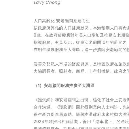
Larry Chong
人口高齡化 安老顧問應運而生
按政府所評估的人口健康狀況，本港預期人口壽命由197
8歲。在政府積極應對年長人口增加及推動安老服
指導服務。有見及此，從事安老顧問10年的莊奕之（
在明年擴展服務至大灣區，進一步擴闊安老顧問的
妥善分配私人市場的醫療資源，是特區政府在施政藍
力協調長者、照顧者、商戶、非牟利機構、政府之
（
1）安老顧問服務推廣至大灣區
《護您網》和安老顧問之出現，強化了社會上安老資
合作溝通。《護您網》因此得到業內人士稱許，先
得生產力促進局資助。隨著本港政府未來推動大灣
2024年將推出相關計劃，善用「港車北上」的跨
數據資料整合，期望令用家可以更方便取得所需資