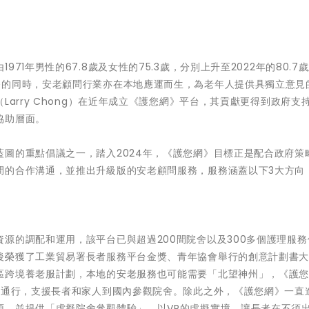
1年男性的67.8歲及女性的75.3歲，分別上升至2022年的80.7歲
務的同時，安老顧問行業亦在本地應運而生，為老年人提供具獨立意見
Larry Chong）在近年成立《護您網》平台，其貢獻更得到政府支
協助層面。
圖的重點倡議之一，踏入2024年，《護您網》目標正是配合政府策
間的合作溝通，並推出升級版的安老顧問服務，服務涵蓋以下3大方向
源的調配和運用，該平台已與超過200間院舍以及300多個護理服務
後榮獲了工業貿易署長者服務平台金獎、青年協會舉行的創意計劃書
區跨境養老服計劃，本地的安老服務也可能需要「北望神州」，《護您
境通行，支援長者和家人到國內參觀院舍。除此之外，《護您網》一直
源，並提供「虛擬院舍參觀體驗」，以VR的虛擬實境，讓長者在不須