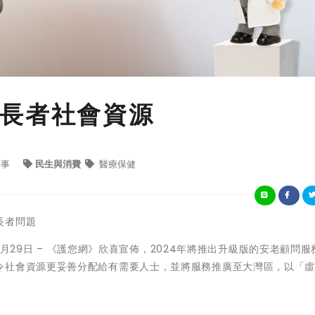
長者社會資源
時事
民生與消費
醫療保健
長者問題
年12月29日 – 《護您網》欣喜宣佈，2024年將推出升級版的安老顧問
令社會資源更妥善分配給有需要人士，並將服務推廣至大灣區，以「