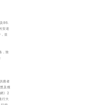
及86.
的安老
持，並
略，致
：
供應者
大獎及獲
網》2
進行大
出行的