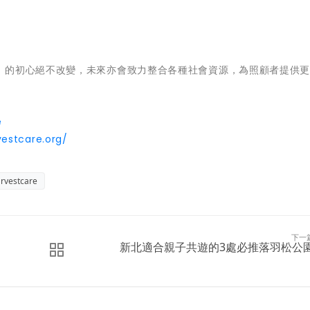
》的初心絕不改變，未來亦會致力整合各種社會資源，為照顧者提供
e
estcare.org/
rvestcare
下一
新北適合親子共遊的3處必推落羽松公