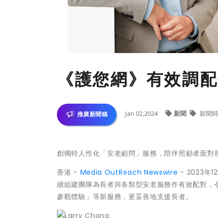
《護您網》有效調配
Jan 02,2024
新聞
新聞
推廣新聞稿
創獨特人性化「安老顧問」服務，陪伴照顧者面對
香港 -
Media OutReach Newswire
- 2023
續組建團隊為長者與各類型安老服務作有效配對，
參觀體驗」等新服務，更妥善地支援長者。