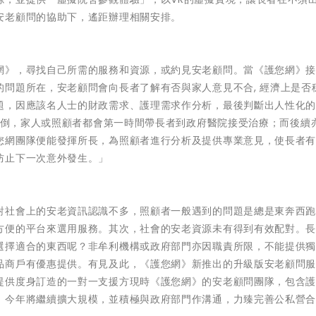
安老顧問的協助下，遙距辦理相關安排。
網》，尋找自己所需的服務和資源，或約見安老顧問。當《護您網》
問題所在，安老顧問會向長者了解有否與家人意見不合, 經濟上是否穩
題，因應該名人士的財政需求、護理需求作分析，最後判斷出人性化
心跌倒，家人或照顧者都會第一時間帶長者到政府醫院接受治療；而後續
您網團隊便能發揮所長，為照顧者進行分析及提供專業意見，使長者
防止下一次意外發生。」
對社會上的安老資訊認識不多，照顧者一般遇到的問題是總是東奔西
方便的平台來選用服務。其次，社會的安老資源未有得到有效配對。
選擇適合的東西呢？非牟利機構或政府部門亦因職責所限，不能提供
品商戶有優惠提供。有見及此，《護您網》新推出的升級版安老顧問
提供度身訂造的一對一支援方現時《護您網》的安老顧問團隊，包含
，今年將繼續擴大規模，並積極與政府部門作溝通，力臻完善公私營