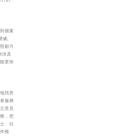
接到個案
健,
的照顧方
亦涉及
有能更快
跑地找答
長者服務
獨立意見
服務，把
護士、社
合作模