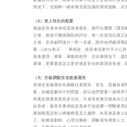
情況下，也能夠一睹各種安老設施的環境面貌，在
（2）更人性化的配置
無論是長者本身或是身邊親友，都可以瀏覽《護您
之後，會進行幾個階段的評估，第一步是找出真正的
之後，安老顧問進行一對一支援，陪伴他們處理難
案，Larry表示：「舉例說，當長者在家中不小
很多護理，療養，康復的程序。在這種情況下，護
康復，更重要是設立更舒適及安全的環境給長者，
（3）升級調動安老資源運用
香港安老服務存在兩種社會需求。首先，普遍長者
案，但總是解決不到問題，所以他們需要一個簡單
和產品發展愈來愈多元化，不過長者應怎樣為自己
給長者；最常見事例就是長者不知道哪一間醫療用
握智能電話和上網服務普及之趨勢，向長者及家人
工、財務策劃師、心理治療師、調解員等專業人士