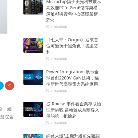
Microchip攜手美光科技展示
高效能PCIe Gen6儲存架構，
滿足AI與資料中心基礎架構
需求
2026/08/06
《七大罪：Origin》迎來首
位可遊玩十誡角色「德里艾
利」
2026/08/06
Power Integrations展示全
球首創2200V GaN技術，瞄
準新世代高壓電力系統應用
2026/08/06
從 Roiese 事件看企業存取治
服務，繼
理新挑戰 當帳號成為駭客入
侵的第一把鑰匙
虛擬院舍
2026/08/06
網路太慢?主機升級前先確認