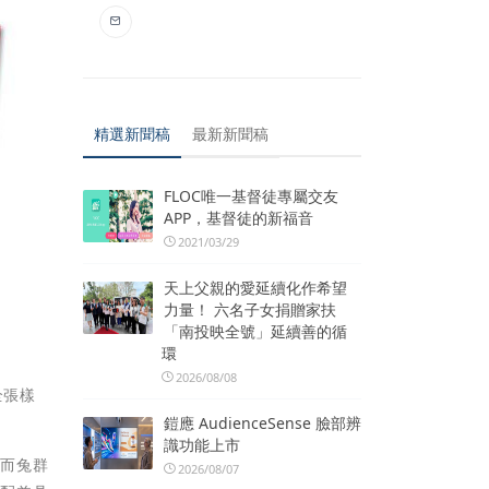
精選新聞稿
最新新聞稿
FLOC唯一基督徒專屬交友
APP，基督徒的新福音
2021/03/29
天上父親的愛延續化作希望
力量！ 六名子女捐贈家扶
「南投映全號」延續善的循
環
2026/08/08
全張樣
鎧應 AudienceSense 臉部辨
識功能上市
；而兔群
2026/08/07