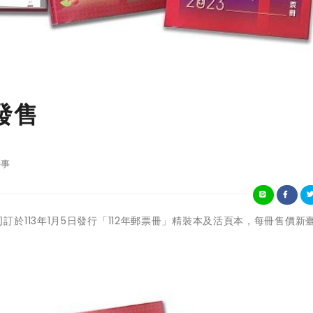
發售
事
郵政公司訂於113年1月5日發行「112年郵票冊」精裝本及活頁本，每冊售價新臺幣