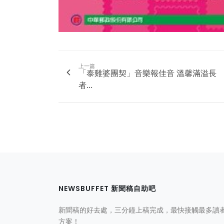
上一篇
「泰雞婆團契」音樂報佳音 溫馨滿溢長
者...
NEWSBUFFET 新聞稿自助吧
新聞稿的好去處，三分鐘上稿完成，最快接觸最多讀
方案！