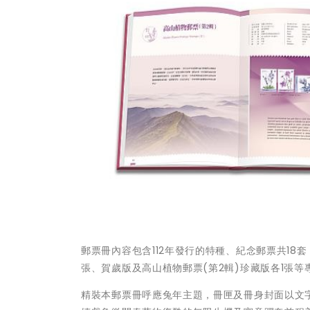
郵票冊內容包含112年發行的特種、紀念郵票共1
張、賀歲版及高山植物郵票(第2輯)珍藏版各1張
精裝本郵票冊呼應兔年主題，冊匣及冊身封面以文