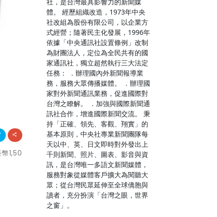
社，是台灣最具影響力的新聞媒
體。 經歷組織改造，1973年中央
社改組為股份有限公司，以企業方
式經營；隨著民主化發展，1996年
依據「中央通訊社設置條例」改制
為財團法人，定位為全民共有的國
家通訊社，獨立超然執行三大法定
任務： ．辦理國內外新聞報導業
務，服務大眾傳播媒體。 ．辦理國
家對外新聞通訊業務，促進國際對
台灣之瞭解。 ．加強與國際新聞通
訊社合作，增進國際新聞交流。 秉
持「正確、領先、客觀、翔實」的
基本原則，中央社專業新聞團隊每
天以中、英、日文即時對外發出上
1,50
千則新聞、照片、圖表、影音與資
訊，是台灣唯一多語文新聞媒體，
服務對象從媒體客戶擴大為閱聽大
眾；從台灣民眾延伸至全球僑胞與
讀者，充分扮演「台灣之眼，世界
之窗」。