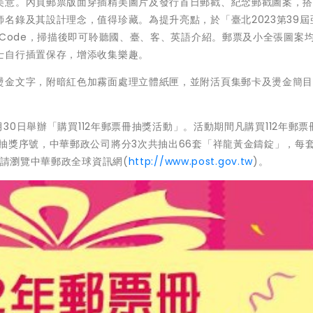
美意。內頁郵票版面穿插精美圖片及發行首日郵戳、紀念郵戳圖案，
名錄及其設計理念，值得珍藏。為提升亮點，於「臺北2023第39屆
 Code，掃描後即可聆聽國、臺、客、英語介紹。郵票及小全張圖案
士自行插置保存，增添收集樂趣。
燙金文字，附暗紅色加霧面處理立體紙匣，並附活頁集郵卡及燙金簡目卡
月30日舉辦「購買112年郵票冊抽獎活動」。活動期間凡購買112年郵票
抽獎序號，中華郵政公司將分3次共抽出66套「祥龍黃金鑄錠」，每
情請瀏覽中華郵政全球資訊網(
http://www.post.gov.tw
)。