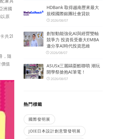
搭配兼具
HDBank 取得越南歷來最大
亞洲國
規模國際銀團社會貸款
均以原
2026/08/07
創智動能強化AI與經營雙軸
共21
競爭力 投資長受臺大EMBA
邀分享AI時代投資思維
2026/08/07
冊，隨
套價值
ASUSx三麗鷗耍酷聯萌 潮玩
開學祭搶抱AI筆電！
2026/08/07
熱門標籤
國際發明展
JDIE日本設計創意暨發明展