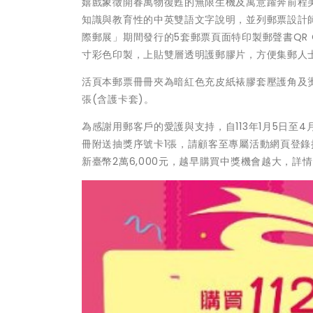
嬉戲象徵開春萬物復甦的無限生機及寓意躍奔前程
知識與教育性的中英雙語文字說明，並列郵票設計師
際郵展」期間發行的5套郵票頁面特印製郵聲書QR
寸彩色印製，上貼雙層透明護郵膠片，方便集郵人
活頁本郵票冊冊夾為暗紅色充皮紙裱膠套壓護角及
張(含護卡套)。
為感謝用郵客戶的愛護與支持，自113年1月5日至4
冊附送抽獎序號卡1張，請顧客至專屬活動網頁登錄
新臺幣2萬6,000元，越早購買中獎機會越大，詳