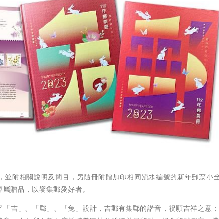
8套，並附相關說明及簡目，另隨冊附贈加印相同流水編號的新年郵票小
等專屬贈品，以饗集郵愛好者。
字「吉」、「郵」、「兔」設計，吉郵有集郵的諧音，祝願吉祥之意