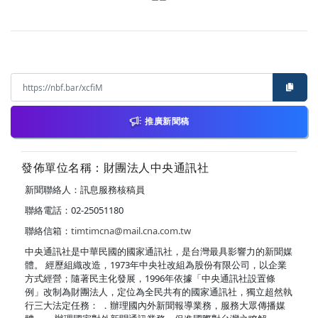
推廣新聞稿
發佈單位名稱：財團法人中央通訊社
新聞聯絡人：訊息服務核稿員
聯絡電話：02-25051180
聯絡信箱：
timtimcna@mail.cna.com.tw
中央通訊社是中華民國的國家通訊社，是台灣最具影響力的新聞媒
體。 經歷組織改造，1973年中央社改組為股份有限公司，以企業
方式經營；隨著民主化發展，1996年依據「中央通訊社設置條
例」改制為財團法人，定位為全民共有的國家通訊社，獨立超然執
行三大法定任務： ．辦理國內外新聞報導業務，服務大眾傳播媒