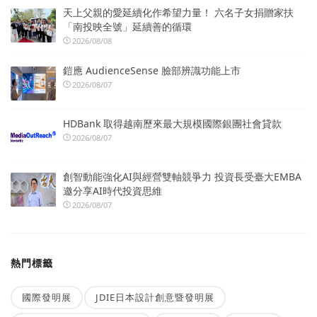
天上父親的愛延續化作希望力量！ 六名子女捐贈家扶
「南投映全號」延續善的循環
2026/08/08
鎧應 AudienceSense 臉部辨識功能上市
2026/08/07
HDBank 取得越南歷來最大規模國際銀團社會貸款
2026/08/07
創智動能強化AI與經營雙軸競爭力 投資長受臺大EMBA
邀分享AI時代投資思維
2026/08/07
熱門標籤
國際發明展
JDIE日本設計創意暨發明展