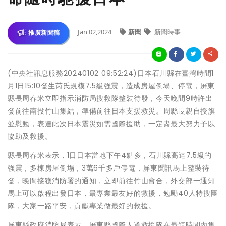
Jan 02,2024
新聞
新聞時事
推廣新聞稿
(中央社訊息服務20240102 09:52:24)日本石川縣在臺灣時間1
月1日15:10發生芮氏規模7.5級強震，造成房屋倒塌、停電，屏東
縣長周春米立即指示消防局搜救隊整裝待發，今天晚間9時許出
發前往南投竹山集結，準備前往日本支援救災。周縣長親自授旗
並慰勉，表達此次日本震災如需國際援助，一定盡最大努力予以
協助及救援。
縣長周春米表示，1日日本當地下午4點多，石川縣高達7.5級的
強震，多棟房屋倒塌，3萬6千多戶停電，屏東聞訊馬上整裝待
發，晚間接獲消防署的通知，立即前往竹山會合，外交部一通知
馬上可以啟程出發日本，最專業最友好的救援，勉勵40人特搜團
隊，大家一路平安，貢獻專業做最好的救援。
屏東縣政府消防局表示，屏東縣國際人道救援隊在最短時間內集