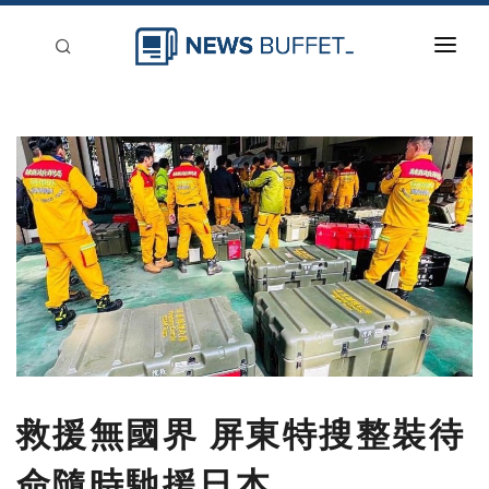
回到首頁
新聞稿分類
登入
刊登
救援無國界 屏東特搜整裝待
命隨時馳援日本