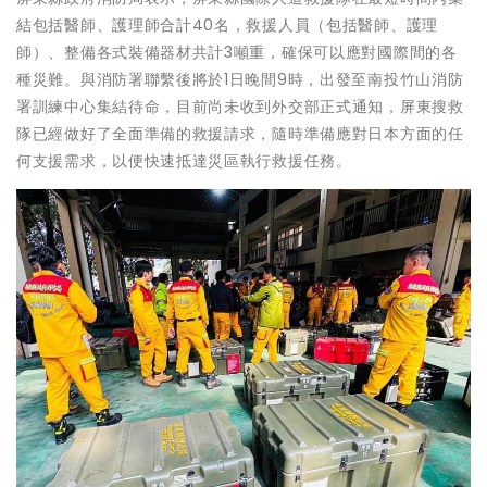
結包括醫師、護理師合計40名，救援人員（包括醫師、護理
師）、整備各式裝備器材共計3噸重，確保可以應對國際間的各
種災難。與消防署聯繫後將於1日晚間9時，出發至南投竹山消防
署訓練中心集結待命，目前尚未收到外交部正式通知，屏東搜救
隊已經做好了全面準備的救援請求，隨時準備應對日本方面的任
何支援需求，以便快速抵達災區執行救援任務。