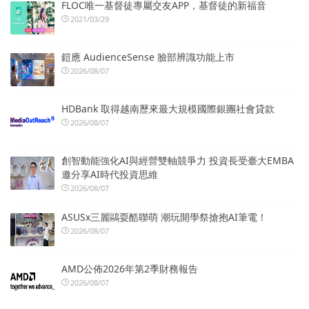
FLOC唯一基督徒專屬交友APP，基督徒的新福音
2021/03/29
鎧應 AudienceSense 臉部辨識功能上市
2026/08/07
HDBank 取得越南歷來最大規模國際銀團社會貸款
2026/08/07
創智動能強化AI與經營雙軸競爭力 投資長受臺大EMBA
邀分享AI時代投資思維
2026/08/07
ASUSx三麗鷗耍酷聯萌 潮玩開學祭搶抱AI筆電！
2026/08/07
AMD公佈2026年第2季財務報告
2026/08/07