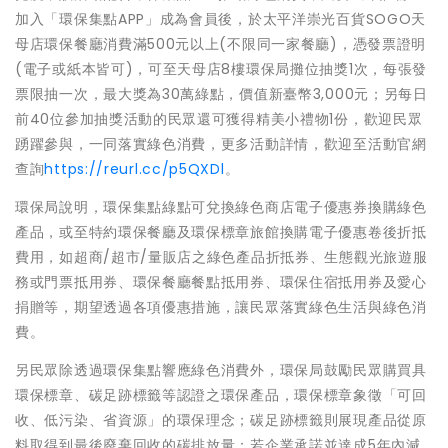
加入「環保集點APP」成為會員後，於太平洋崇光百貨SOGO天
母店環保餐廳消費滿500元以上(不限同一家餐廳)，憑發票證明
(電子或紙本皆可)，可至天母店8樓環保局攤位抽獎1次，每張發
票限抽一次，最大獎為30萬綠點，價值新臺幣3,000元；另每日
前40位參加抽獎活動的民眾還可獲得精美小禮物1份，歡迎民眾
踴躍參與，一同落實綠色消費，更多活動詳情，歡迎至活動官網
查詢
https://reurl.cc/p5QXDl
。
環保局說明，環保集點綠點可兌換綠色商店電子優惠券換購綠色
產品，或至特約環保餐廳及環保標章旅館換購電子優惠卷後折抵
費用，如超商/超市/量販店之綠色產品折抵券、生態觀光旅遊服
務或門票抵用券、環保餐廳餐點抵用券、環保住宿抵用券及愛心
捐贈等，期望透過各項優惠措施，讓民眾落實綠色生活與綠色消
費。
另民眾除透過環保集點響應綠色消費外，環保局鼓勵民眾購買具
環保標章、碳足跡標籤等認證之環保產品，環保標章象徵「可回
收、低污染、省資源」的環保理念；碳足跡標籤則展現產品從原
料取得到最後廢棄回收的碳排放量；若企業承諾並達成5年內減