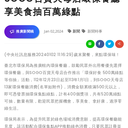
享美食抽百萬綠點
Jan 02,2024
新聞
新聞時事
推廣新聞稿
(中央社訊息服務20240102 11:16:29)歲末聚餐，來點環保味！
臺北市環保局為推廣轄內環保餐廳，鼓勵民眾外出用餐優先選擇
環保餐廳，與SOGO百貨天母店合作推出「環保好食 500萬綠點
等你抽」活動，112年12月23日起至113年1月1日，到SOGO天母店
13家環保餐廳消費(名單如附件)，消費金額累積滿500元以上，
即可憑發票抽環保集點綠點，計有400個獎項，共有520萬綠點
可抽，數量有限，歡迎民眾把握機會，享美食、拿好康，過淨零
綠生活。
環保局表示，為提升民眾於綠色場域消費意願，提高環保餐廳能
見度，該活動配合環保集點APP推動綠色消費，只要民眾註冊並