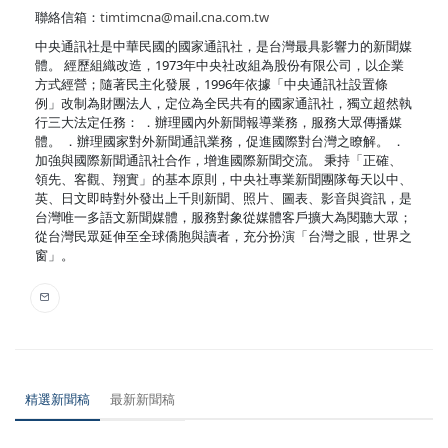
聯絡信箱：
timtimcna@mail.cna.com.tw
中央通訊社是中華民國的國家通訊社，是台灣最具影響力的新聞媒
體。 經歷組織改造，1973年中央社改組為股份有限公司，以企業
方式經營；隨著民主化發展，1996年依據「中央通訊社設置條
例」改制為財團法人，定位為全民共有的國家通訊社，獨立超然執
行三大法定任務： ．辦理國內外新聞報導業務，服務大眾傳播媒
體。 ．辦理國家對外新聞通訊業務，促進國際對台灣之瞭解。 ．
加強與國際新聞通訊社合作，增進國際新聞交流。 秉持「正確、
領先、客觀、翔實」的基本原則，中央社專業新聞團隊每天以中、
英、日文即時對外發出上千則新聞、照片、圖表、影音與資訊，是
台灣唯一多語文新聞媒體，服務對象從媒體客戶擴大為閱聽大眾；
從台灣民眾延伸至全球僑胞與讀者，充分扮演「台灣之眼，世界之
窗」。
精選新聞稿
最新新聞稿