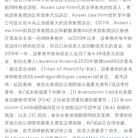
顧問時務必謹慎。Rosen Law Firm代表全球各地的投資人，專
精證券集體訴訟和股東代位訴訟。Rosen Law Firm曾對某中國
公司提出迄今為止規模最大的證券集體訴訟。2017年，Rosen L
aw Firm因其證券集體訴訟和解數量獲ISS證券類集體訴訟服務
評選為排名第一的律師事務所。自2013年以來，該事務所每年穩
居該排行榜的前四名，而且已為投資人追回數億美元的資金。僅
2019年一年，該事務所便為投資人追回了逾4.38億美元的資
金。創始合夥人Laurence Rosen在2020年榮獲law360評選為
「最佳原告律師」(Titan of Plaintiffs’ Bar)。該事務所的多名
律師都曾得到Lawdragon和Super Lawyers的肯定。 案件詳
情：起訴書稱，被告在集體訴訟期間做出嚴重失實和/或誤導性
聲明，和/或未能披露下列事項：(1) Brainstorm Cell淡化美國
食品藥物管理局 (FDA) 之拒絕受理通知書的嚴重性；(2) Brain
storm Cell持續隱瞞與提出生物製品許可證申請 (BLA) 相關的
風險；以及 (3) 因此，被告在整個相關期間就其業務、營運和前
景做出的公開聲明嚴重失實並誤導視聽，和/或缺乏合理依據。
訴訟稱，當市場瞭解真實詳情之後，投資人便蒙受了損失。 如要