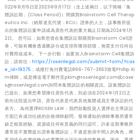
022年8月15日至2023年9月17日（含上述兩日，以下簡稱「集
體訴訟期」(Class Period)）間購買Brainstorm Cell Therap
eutics Inc.（納斯達克代號：BCLI）證券的人士，該事務所提
出的集體訴訟案申請成為原告代表的重大截止日期為2024年1月
2日。 您可以：如果您曾在集體訴訟期購買Brainstorm Cell證
券，可能有機會透過勝訴分成安排而獲得賠償，無需支付任何自
付費用或成本。 下一步行動：如要加入Brainstorm Cell集體訴
訟，請前往：
https://rosenlegal.com/submit-form/?cas
e_id=19375
；或撥打免付費電話866-767-3653致電Phillip Ki
m律師，或是傳送電子郵件至pkim@rosenlegal.com或case
s@rosenlegal.com詢問本集體訴訟的相關資訊。該集體訴訟
已提出。如果您希望擔任原告代表，則必須在2024年1月2日之
前向法院提出申請。原告代表是代表其他集體成員主導訴訟的代
表方。 為何選擇ROSEN LAW：我們鼓勵投資人選擇在主導訴訟
方面已有成功往績的合格律師顧問。發佈通知的律師事務所通常
缺乏相當經驗、資源或任何有意義的同行認可。許多這類事務所
通常並不實際提出證券集體訴訟，不過是扮演中間人的角色，將
客戶或合作夥伴轉介給實際提出訴訟的律師事務所。因此，選擇