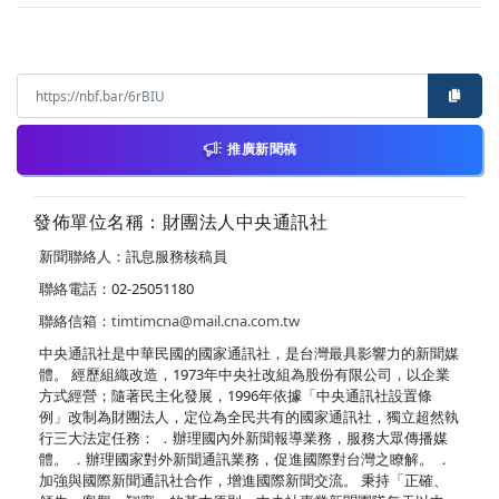
推廣新聞稿
發佈單位名稱：財團法人中央通訊社
新聞聯絡人：訊息服務核稿員
聯絡電話：02-25051180
聯絡信箱：
timtimcna@mail.cna.com.tw
中央通訊社是中華民國的國家通訊社，是台灣最具影響力的新聞媒
體。 經歷組織改造，1973年中央社改組為股份有限公司，以企業
方式經營；隨著民主化發展，1996年依據「中央通訊社設置條
例」改制為財團法人，定位為全民共有的國家通訊社，獨立超然執
行三大法定任務： ．辦理國內外新聞報導業務，服務大眾傳播媒
體。 ．辦理國家對外新聞通訊業務，促進國際對台灣之瞭解。 ．
加強與國際新聞通訊社合作，增進國際新聞交流。 秉持「正確、