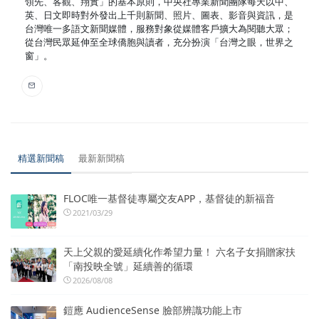
領先、客觀、翔實」的基本原則，中央社專業新聞團隊每天以中、
英、日文即時對外發出上千則新聞、照片、圖表、影音與資訊，是
台灣唯一多語文新聞媒體，服務對象從媒體客戶擴大為閱聽大眾；
從台灣民眾延伸至全球僑胞與讀者，充分扮演「台灣之眼，世界之
窗」。
精選新聞稿
最新新聞稿
FLOC唯一基督徒專屬交友APP，基督徒的新福音
2021/03/29
天上父親的愛延續化作希望力量！ 六名子女捐贈家扶
「南投映全號」延續善的循環
2026/08/08
鎧應 AudienceSense 臉部辨識功能上市