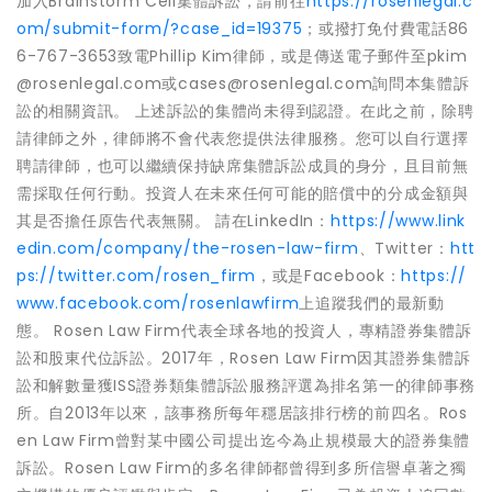
加入Brainstorm Cell集體訴訟，請前往
https://rosenlegal.c
om/submit-form/?case_id=19375
；或撥打免付費電話86
6-767-3653致電Phillip Kim律師，或是傳送電子郵件至pkim
@rosenlegal.com或cases@rosenlegal.com詢問本集體訴
訟的相關資訊。 上述訴訟的集體尚未得到認證。在此之前，除聘
請律師之外，律師將不會代表您提供法律服務。您可以自行選擇
聘請律師，也可以繼續保持缺席集體訴訟成員的身分，且目前無
需採取任何行動。投資人在未來任何可能的賠償中的分成金額與
其是否擔任原告代表無關。 請在LinkedIn：
https://www.link
edin.com/company/the-rosen-law-firm
、Twitter：
htt
ps://twitter.com/rosen_firm
，或是Facebook：
https://
www.facebook.com/rosenlawfirm
上追蹤我們的最新動
態。 Rosen Law Firm代表全球各地的投資人，專精證券集體訴
訟和股東代位訴訟。2017年，Rosen Law Firm因其證券集體訴
訟和解數量獲ISS證券類集體訴訟服務評選為排名第一的律師事務
所。自2013年以來，該事務所每年穩居該排行榜的前四名。Ros
en Law Firm曾對某中國公司提出迄今為止規模最大的證券集體
訴訟。Rosen Law Firm的多名律師都曾得到多所信譽卓著之獨