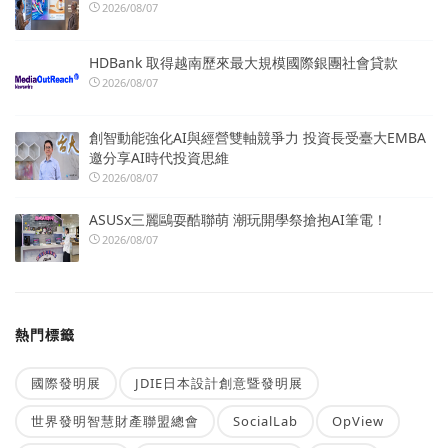
2026/08/07
HDBank 取得越南歷來最大規模國際銀團社會貸款
2026/08/07
創智動能強化AI與經營雙軸競爭力 投資長受臺大EMBA
邀分享AI時代投資思維
2026/08/07
ASUSx三麗鷗耍酷聯萌 潮玩開學祭搶抱AI筆電！
2026/08/07
熱門標籤
國際發明展
JDIE日本設計創意暨發明展
世界發明智慧財產聯盟總會
SocialLab
OpView