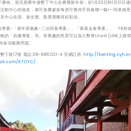
勝收。迎完新曆年後墾丁中心在農曆新年前，於1月20日和1月21日連
年活動中心的旅友，都可免費參加每房可獲得手寫春聯一幅!一同來感受
會至中心住宿、遊生態、取墨寶獲得好彩頭。
惠專案-「新年新氣象-二泊四食專案」、「家庭走春專案」、「FB粉
的「勿擾專案」等。有興趣的民眾可以加入墾青Line＠(LINE上搜尋
1洽詢各項服務問題。
17號 電話:08-8861221~4 官網訂房:
http://kenting.cyh.or
ook.com/KTCYC/