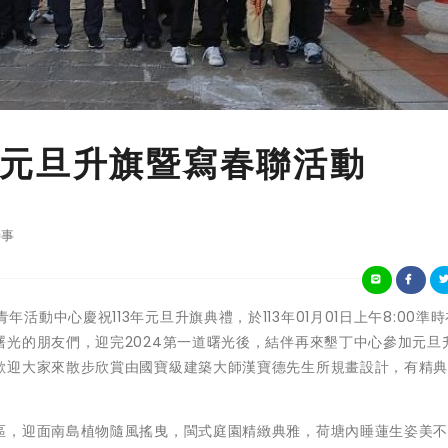
元旦升旗暨寫春聯活動
事
墾丁青年活動中心慶祝113年元旦升旗典禮，於113年01月01日上午8:00準
光的朋友們，迎完2024第一道曙光後，結伴再來墾丁中心參加元旦
歡迎大家來散步欣賞由國寶級建築大師漢寶德先生所規畫設計，有精
區，迎面南島植物隨風搖曳，閩式庭園精緻典雅，荷塘內睡蓮生姿美