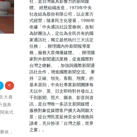
社，是台灣最具影響力的新聞媒
體。 經歷組織改造，1973年中央
社改組為股份有限公司，以企業方
式經營；隨著民主化發展，1996年
依據「中央通訊社設置條例」改制
為財團法人，定位為全民共有的國
家通訊社，獨立超然執行三大法定
任務： ．辦理國內外新聞報導業
務，服務大眾傳播媒體。 ．辦理國
家對外新聞通訊業務，促進國際對
台灣之瞭解。 ．加強與國際新聞通
訊社合作，增進國際新聞交流。 秉
持「正確、領先、客觀、翔實」的
基本原則，中央社專業新聞團隊每
天以中、英、日文即時對外發出上
時在大廣
千則新聞、照片、圖表、影音與資
訊，是台灣唯一多語文新聞媒體，
升旗典
服務對象從媒體客戶擴大為閱聽大
典閩南式
眾；從台灣民眾延伸至全球僑胞與
讀者，充分扮演「台灣之眼，世界
之窗」。
不勝收，