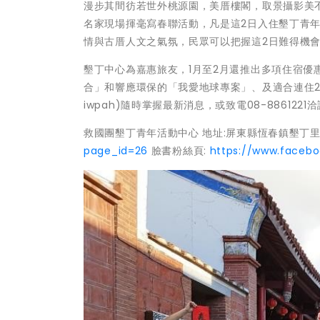
漫步其間彷若世外桃源園，美厝樓閣，取景攝影美不
名家現場揮毫寫春聯活動，凡是這2日入住墾丁青
情與古厝人文之氣氛，民眾可以把握這2日難得機
墾丁中心為嘉惠旅友，1月至2月還推出多項住宿優
合」和響應環保的「我愛地球專案」、及適合連住2晚
iwpah)隨時掌握最新消息，或致電08-886122
救國團墾丁青年活動中心 地址:屏東縣恆春鎮墾丁里墾丁路
page_id=26
臉書粉絲頁:
https://www.faceb