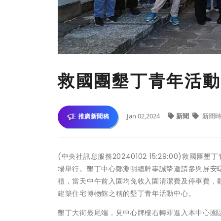
救國團墾丁青年活動
Jan 02,2024
新聞
新聞時
推廣新聞稿
(中央社訊息服務20240102 15:29:00)救國團
場舉行。墾丁中心鄭淵明總幹事誠摯邀請參與屏安曙
禮，當天中午前入園均免收入園清潔費及停車費，
建築住宅博物館之稱的墾丁青年活動中心。
墾丁大街最尾端，見中心牌樓右轉即進入本中心園