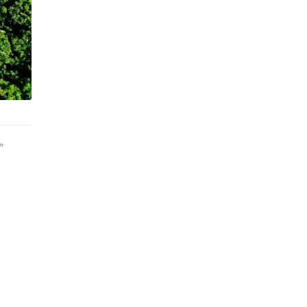
篇
，
.