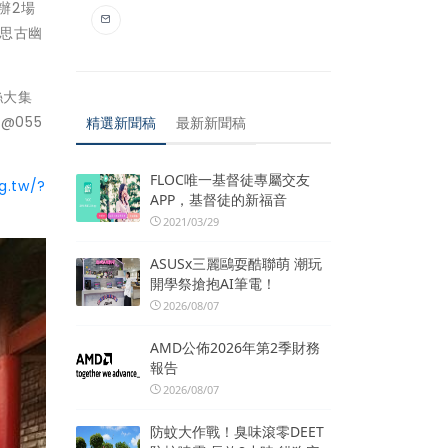
辦2場
思古幽
絲大集
@055
精選新聞稿
最新新聞稿
FLOC唯一基督徒專屬交友
g.tw/?
APP，基督徒的新福音
2021/03/29
ASUSx三麗鷗耍酷聯萌 潮玩
開學祭搶抱AI筆電！
2026/08/07
AMD公佈2026年第2季財務
報告
2026/08/07
防蚊大作戰！臭味滾零DEET