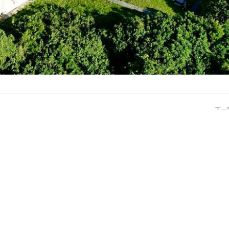
下一
救國團辦理寒假休閒活動 把您的麻吉
通..