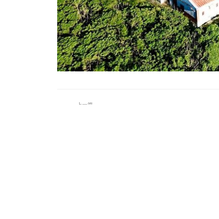
上一篇
青春見證！東華藝創系影像創作展－《雜
色...