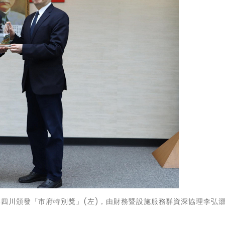
李四川頒發「市府特別獎」(左)，由財務暨設施服務群資深協理李弘