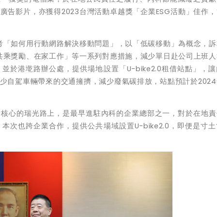
告影片，亦獲得2023台灣活動卓越獎「企業ESG活動」佳作
「如何用行動網路解決移動問題」，以「低碳移動」為概念，訴
共乘獎勵、在家工作」等一系列對應措施，減少單日赴公司上班人
於港墘路辦公處，提供場地設置「U-bike2.0租借站點」，
少自駕車輛帶來的交通擁擠，減少廢氣碳排放，站點預計於202
心的瑞光路上，是最早進駐內科的企業總部之一，對於在地責
次也跨企業合作，提供公共場域設置U-bike2.0，即便是寸