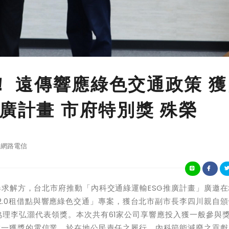
種！ 遠傳響應綠色交通政策 
廣計畫 市府特別獎 殊榮
網路電信
解方，台北市府推動「內科交通綠運輸ESG推廣計畫」廣邀在
e 2.0租借點與響應綠色交通」專案，獲台北市副市長李四川親自
理李弘灝代表領獎。本次共有61家公司享響應投入獲一般參與獎
唯一獲獎的電信業，於在地公民責任之履行、內科節能減廢之貢獻