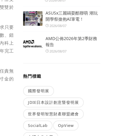
2026/08/07
，雙雙於
ASUSx三麗鷗耍酷聯萌 潮玩
開學祭搶抱AI筆電！
2026/08/07
求只要
數、錯
AMD公佈2026年第2季財務
讓內科上
報告
4年完工
2026/08/07
任責無
熱門標籤
土寸金的
國際發明展
JDIE日本設計創意暨發明展
世界發明智慧財產聯盟總會
SocialLab
OpView