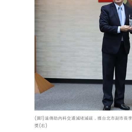
(圖1)遠傳助內科交通減堵減碳，獲台北市副市長
獎(右)