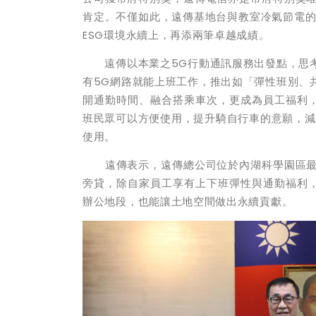
肯定。不僅如此，遠傳基地台與教室冷氣節電的廣
ESG環境永續上，再添兩筆卓越成績。
遠傳以本業之5G行動通訊服務出發點，思考
有5G網路就能上班工作，推出如「彈性班別、
開通勤時間、融合搭乘車次，更成為員工福利，並
班民眾可以方便使用，提升騎自行車的意願，減
使用。
遠傳表示，遠傳總公司位於內湖科學園區最核
旁貸，除自家員工享有上下班彈性與通勤福利，本
辦公地段，也能讓土地空間做出永續貢獻。