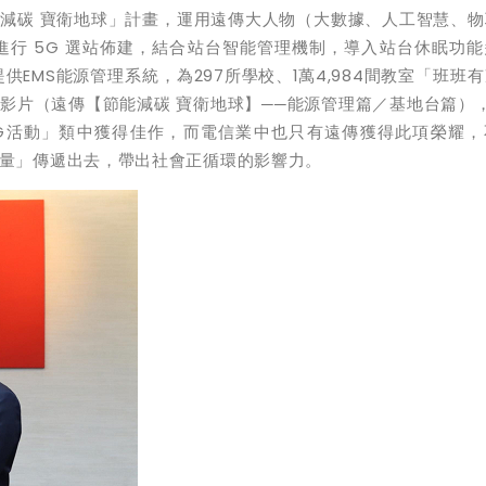
碳 寶衛地球」計畫，運用遠傳大人物（大數據、人工智慧、物
進行 5G 選站佈建，結合站台智能管理機制，導入站台休眠功
也提供EMS能源管理系統，為297所學校、1萬4,984間教室「班班
影片（遠傳【節能減碳 寶衛地球】──能源管理篇／基地台篇）
SG活動」類中獲得佳作，而電信業中也只有遠傳獲得此項榮耀，
量」傳遞出去，帶出社會正循環的影響力。