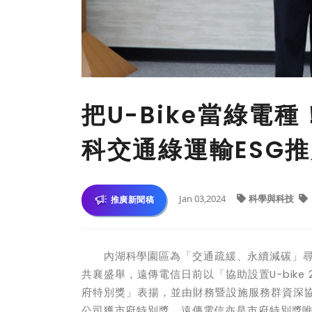
把U-Bike當綠電
科交通綠運輸ESG推
Jan 03,2024
科學與科技
推廣新聞稿
內湖科學園區為「交通疏緩、永續減碳」尋求
共襄盛舉，遠傳電信日前以「協助設置U-bik
府特別獎」表揚，並由財務暨設施服務群資深協
公司獲市府特別獎，遠傳電信亦是市府特別獎