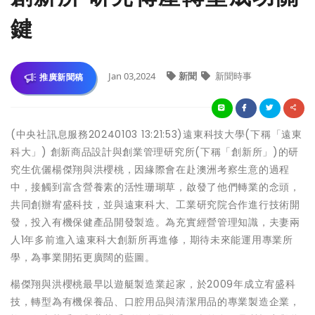
鍵
Jan 03,2024
新聞
新聞時事
推廣新聞稿
(中央社訊息服務20240103 13:21:53)遠東科技大學(下稱「遠東
科大」) 創新商品設計與創業管理研究所(下稱「創新所」)的研
究生伉儷楊傑翔與洪櫻桃，因緣際會在赴澳洲考察生意的過程
中，接觸到富含營養素的活性珊瑚草，啟發了他們轉業的念頭，
共同創辦宥盛科技，並與遠東科大、工業研究院合作進行技術開
發，投入有機保健產品開發製造。為充實經營管理知識，夫妻兩
人1年多前進入遠東科大創新所再進修，期待未來能運用專業所
學，為事業開拓更廣闊的藍圖。
楊傑翔與洪櫻桃最早以遊艇製造業起家，於2009年成立宥盛科
技，轉型為有機保養品、口腔用品與清潔用品的專業製造企業，