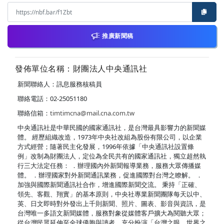
推廣新聞稿
發佈單位名稱：財團法人中央通訊社
新聞聯絡人：訊息服務核稿員
聯絡電話：02-25051180
聯絡信箱：
timtimcna@mail.cna.com.tw
中央通訊社是中華民國的國家通訊社，是台灣最具影響力的新聞媒
體。 經歷組織改造，1973年中央社改組為股份有限公司，以企業
方式經營；隨著民主化發展，1996年依據「中央通訊社設置條
例」改制為財團法人，定位為全民共有的國家通訊社，獨立超然執
行三大法定任務： ．辦理國內外新聞報導業務，服務大眾傳播媒
體。 ．辦理國家對外新聞通訊業務，促進國際對台灣之瞭解。 ．
加強與國際新聞通訊社合作，增進國際新聞交流。 秉持「正確、
領先、客觀、翔實」的基本原則，中央社專業新聞團隊每天以中、
英、日文即時對外發出上千則新聞、照片、圖表、影音與資訊，是
台灣唯一多語文新聞媒體，服務對象從媒體客戶擴大為閱聽大眾；
從台灣民眾延伸至全球僑胞與讀者，充分扮演「台灣之眼，世界之