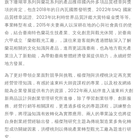
旗下珊瑚草系列與蘭花系列的產品獲得國內外多項品質標章與獎
項的肯定，包含2018年的日內瓦國際發明獎、2022年SNQ 國家
品質標章認證、2023年比利時世界品質評鑑大賞特級金獎等等。
事業轉型有成，2015年夫妻兩人以深耕在地的心與社會責任的使
命，結合臺南特色蘭花生技產業、文化創意與觀光休閒，於臺南
六甲成立「蘭都觀光工廠」，讓往來遊客能夠透過體驗深入了解
蘭花相關的文化知識與產品，進而更認識臺南，也為地方觀光產
業注入了新動能，為帶動臺南整體經濟發展提供助力，永續經營
地方發展。
為了更好帶領企業面對競爭與挑戰，楊傑翔與洪櫻桃決定再充實
經營管理知識，有感於遠東科大師資課程的專業，以及校友網絡
能為企業發展提供有力的資源，2022年兩人結伴進入遠東科大創
新商品設計與創業管理研究所進修，除了學習創業領導、創新服
務、經營行銷等相關課程，更透過多樣化的專題課程，訓練整合
所學，將理論知識有效轉化為實際應用。兩人的畢業論文也將從
自身創業經營經驗出發，楊傑翔研究主題為傳統製造業多角化轉
型成功關鍵因素，洪櫻桃則以傳統產業轉型觀光工廠為題進行研
究。