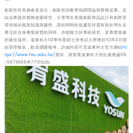
創新所所長賴春美表示，創新所的教學強調理論與實務並重，並
結合專題與實務個案研究，引導學生掌握創新商品設計和創業管
理領域的最新知識與趨勢，課程時間的規畫安排還有助於學生在
專注於自身事業經營的同時，亦能致力於學術研究，是專業進修
的最佳場所。遠東科大113學年度碩士班考試入學將於113年3月開
始受理報名，歡迎踴躍報考，詳細內容可至遠東科大官方網站
ht
tps://www.feu.edu.tw/
查詢，或致電遠東科大招生服務處06
-5979566#7701洽詢。