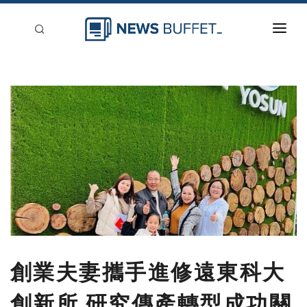
回到首頁
新聞稿分類
登入
刊登
創業夫妻攜手進修遠東科大
創新所 研究傳產轉型成功關