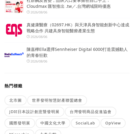
社群觸及會變，品牌入口要掌握在自己手上：
Cloudmax 匯智推出 .tw／.台灣網域限時優惠
2026/08/06
真健康醫療（02697.HK）與天津具身智能創新中心達成
戰略合作 共建具身智能醫療產業生態
2026/08/06
陳嘉樺Ella選擇Sennheiser Digital 6000打造震撼動人
的青春狂歡
2026/08/06
熱門標籤
北市圖
世界發明智慧財產聯盟總會
JDIE日本設計創意暨發明展
台灣發明商品促進協會
國際發明展
中國文化大學
SocialLab
OpView