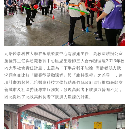
元培醫事科技大學在永續發展中心翁淑娟主任、高教深耕辦公室
施佳邦主任與通識教育中心匡思聖老師三人合作辦理理2023年校
內大學社會責任計畫，主題為「下半身我不能輸-高齡者肌力狀
況調查並比較『競賽型活動課程』與『維持課程』之差異」，這
項計畫源起於元培醫事科技大學協助新竹縣政府進行推動高齡友
善城市及社區委託專業服務案，發現高齡者下肢肌力普遍不足，
因此提出了此以高齡長者下肢肌力鍛鍊的計畫。