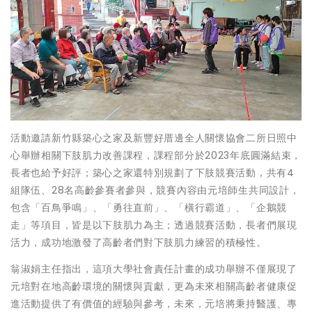
活動邀請新竹縣築心之家及新豐好厝邊全人關懷協會二所日照中
心舉辦相關下肢肌力改善課程，課程部分於2023年底圓滿結束，
長者也給予好評；築心之家還特別規劃了下肢競賽活動，共有4
組隊伍、28名高齡參賽者參與，競賽內容由元培師生共同設計，
包含「百鳥爭鳴」、「勇往直前」、「橫行霸道」、「企鵝競
走」等項目，皆是以下肢肌力為主；透過競賽活動，長者們展現
活力，成功地激發了高齡者們對下肢肌力練習的積極性。
翁淑娟主任指出，這項大學社會責任計畫的成功舉辦不僅展現了
元培對在地高齡環境的關懷與貢獻，更為未來相關高齡者健康促
進活動提供了有價值的經驗與參考，未來，元培將秉持醫護、專