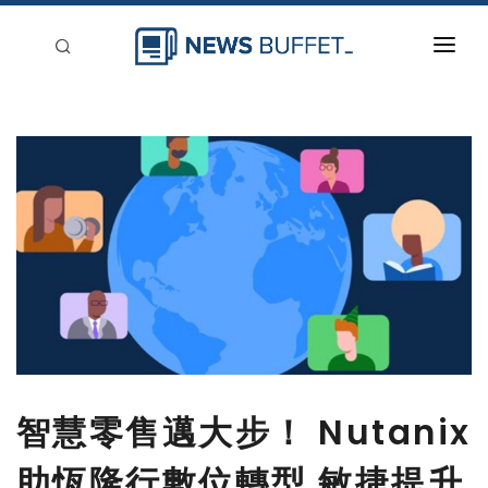
回到首頁
新聞稿分類
登入
刊登
智慧零售邁大步！ Nutanix
助恆隆行數位轉型 敏捷提升