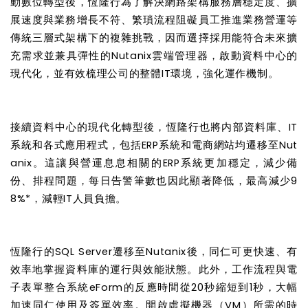
動數位轉型後，恆隆行為了解決網路架構服務層穩定度、擴
展速度與業務增長不符、繁瑣流程阻礙員工推進業務營運等
傳統三層式架構下的複雜挑戰，因而選擇採用能符合未來擴
充需求並兼具彈性的
Nutanix
雲端管理器，啟動資料中心的
現代化，並有效梳理公司的整體
IT
環境，強化運作機制。
接續資料中心的現代化轉型後，恆隆行也將内部資料庫、
IT
系統和各式應用程式，包括
ERP
系統和電商網站均遷移至
Nut
anix
。這讓與營運息息相關的
ERP
系統更加穩定，減少備
份、排程問題，每日告警筆數也因此顯著降低，最高減少
9
8%*
，減輕
IT
人員負擔。
恆隆行的
SQL Server
遷移至
Nutanix
後，同仁可更快速、有
效率地掌握資料庫的運行與效能狀態。此外，工作流程與電
子表單整合系統
eForm
的反應時間從
20
秒縮短到
1
秒，大幅
加速同仁使用及簽單效率。開啟虛擬機器（
VM
）所需的時