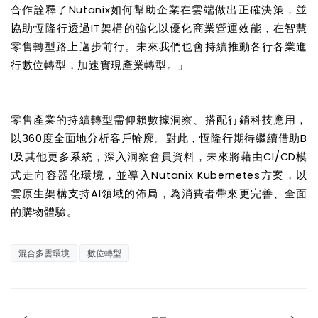
合作詮釋了
Nutanix
如何幫助企業在雲端做出正確決策，並
協助恆隆行透過
IT
架構的強化以優化商業營運效能，在智慧
零售轉型路上邁步前行。未來我們也會持續推動各行各業進
行數位轉型，加速實現產業轉型。」
零售產業的持續轉型需仰賴數據洞察、搭配行銷科技應用，
以
360
度全面地分析客戶輪廓。對此，恆隆行期待繼續借助
B
I
及其他更多系統，深入洞察會員資料，未來將藉由
CI/CD
模
式走向容器化環境，並導入
Nutanix Kubernetes
方案，以
雲原生架構支持
AI
領域的佈局，為消費者帶來更完善、全面
的購物體驗。
混合多雲環境
數位轉型