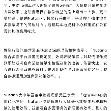
間，更從
1.5
個工作天縮短至僅需
5
分鐘
*
，大幅提升業務創造
力與效率，協助恆隆行在數位轉型的路上邁出一大步。更重
要的是，借助
Nutanix
，恆隆行藉由單一平台即可強化混合
多雲環境下的管理能力，包括其本地資料中心和建置在公有
雲的其他應用程式。
恆隆行資訊部營運服務處資深經理呂柏林表示：「
Nutanix
混合多雲平台具備高穩定度、效能表現優異，對我們運作資
訊系統或洞察商業價值帶來相當顯著的改善，能更快速、安
心運行內部系統與資料，也因此我們得以細緻洞察客戶，整
合數據運用加速商業決策效率。」
Nutanix
大中華區董事總經理張元正表示：「從資料中心的
現代化開始，
Nutanix
協助恆隆行大幅優化其營運系統和數
據的使用效能，並讓混合多雲環境的管理更有效率。雙方的