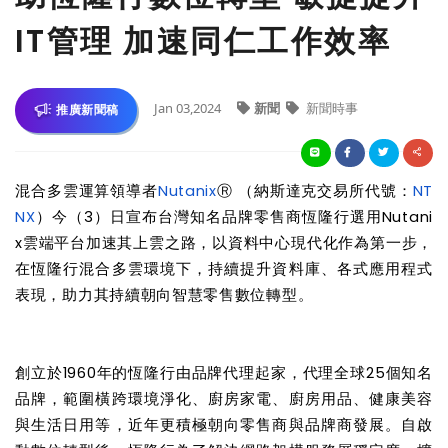
IT管理 加速同仁工作效率
Jan 03,2024
新聞
新聞時事
推廣新聞稿
混合多雲運算領導者
Nutanix
Ⓡ
（納斯達克交易所代號：
NT
NX
）今（
3
）日宣布台灣知名品牌零售商恆隆行選用
Nutani
x
雲端平台加速其上雲之路，以資料中心現代化作為第一步，
在恆隆行混合多雲環境下，持續提升資料庫、各式應用程式
表現，助力其持續朝向智慧零售數位轉型。
創立於
1960
年的恆隆行由品牌代理起家，代理全球
25
個知名
品牌，範圍橫跨環境淨化、廚房家電、廚房用品、健康美容
與生活日用等，近年更積極朝向零售商與品牌商發展。自啟