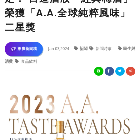
榮獲「A.A.全球純粹風味」
二星獎
Jan 03,2024
新聞
新聞時事
民生與
推廣新聞稿
消費
食品飲料