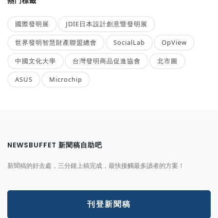
熱門標籤
國際發明展
JDIE日本設計創意暨發明展
世界發明智慧財產聯盟總會
SocialLab
OpView
中國文化大學
台灣發明商品促進協會
北市圖
ASUS
Microchip
NEWSBUFFET 新聞稿自助吧
新聞稿的好去處，三分鐘上稿完成，最快接觸最多讀者的方案！
刊登新聞稿