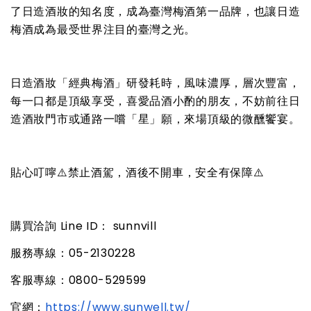
了日造酒妝的知名度，成為臺灣梅酒第一品牌，也讓日造
梅酒成為最受世界注目的臺灣之光。
日造酒妝「經典梅酒」研發耗時，風味濃厚，層次豐富，
每一口都是頂級享受，喜愛品酒小酌的朋友，不妨前往日
造酒妝門市或通路一嚐「星」願，來場頂級的微醺饗宴。
貼心叮嚀
⚠
️禁止酒駕，酒後不開車，安全有保障
⚠
購買洽詢 Line ID： sunnvill
服務專線：05-2130228
客服專線：0800-529599
官網：
https://www.sunwell.tw/