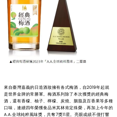
來自臺灣嘉義的日造酒妝擁有各式梅酒，自2019年起就
是世界金牌的常勝軍。梅酒系列除了本次獲獎的經典梅
酒，還有香檬、柚子、檸檬、炭燒、胭脂及百香果等多種
口味，連續四年榮獲食品米其林肯定殊榮，再加上今年的
A.A.全球純粹風味獎，共奪7獎11星。亮眼成績不僅打響