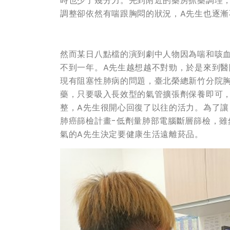
時也少了幾分力。先到附近的藥房抓藥調理
調整卻依然有喘跟胸悶的狀況，A先生也逐漸
然而某日八點檔的演到劇中人物因為喘和咳
不到一年。A先生越想越不對勁，於是來到醫
現有阻塞性肺病的問題，臺北榮總新竹分院
藥，只要吸入長效型的氣管擴張劑保養即可
整，A先生很開心回復了以往的活力。為了讓
肺癌篩檢計畫-低劑量肺部電腦斷層篩檢，
氣的A先生決定要健康生活遠離菸品。