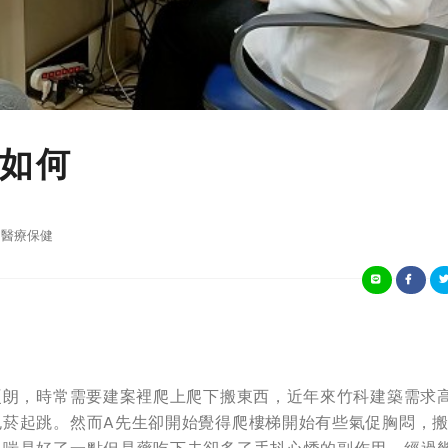
如何
醫療保健
硬朗，時常需要建案裡爬上爬下搬東西，近年來竹科建築需求
包菸起跳。然而A先生卻開始覺得爬樓梯開始有些氣促胸悶，