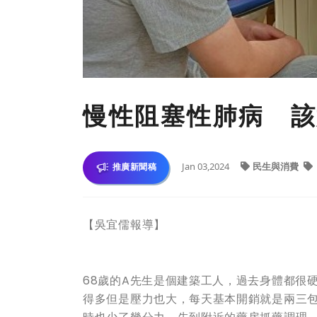
慢性阻塞性肺病 該
Jan 03,2024
民生與消費
推廣新聞稿
【吳宜儒報導】
68歲的A先生是個建築工人，過去身體都很
得多但是壓力也大，每天基本開銷就是兩三