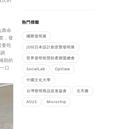
幾次的
熱門標籤
估壽命
國際發明展
查，發
需要吃
JDIE日本設計創意暨發明展
的調
世界發明智慧財產聯盟總會
補助的
一口
SocialLab
OpView
中國文化大學
台灣發明商品促進協會
北市圖
ASUS
Microchip