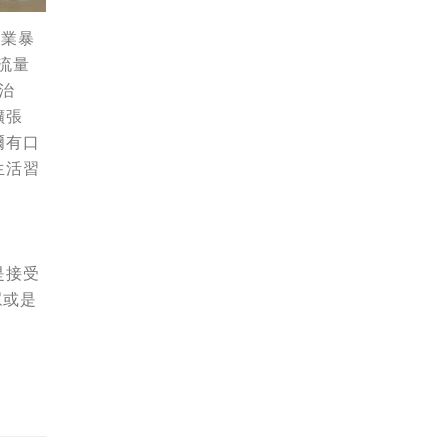
職業暴
流量
治
擴張
爾有口
生活習
是接受
眾或是