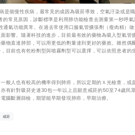
肺病是個慢性疾病，最常見的成因為吸菸導致，空氣汙染或是
菸患者的常見原因，診斷標準是利用肺功能檢查去測量第一秒呼氣
塞性通氣功能異常。在過去常使用口服氣管擴張劑（瘦肉精）做
負面影響。隨著科技的進步，目前最有效的藥物為吸入型氣管
的藥物直達肺部，可以用更低的劑量達到更好的藥效。雖然偶
少，目前也有乾粉劑型與噴霧劑型可以選擇，可以依照患者的
於一般人也有較高的機率得到肺癌，所以定期的Ｘ光檢查，或
亦有針對吸菸史達30包一年以上且願意戒菸的50至74歲民
量電腦斷層篩檢，期望能早期發現肺癌，早期治療。
戒菸