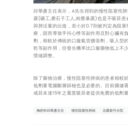
邱華彥主任表示，A先生得到的慢性阻塞性
露(礦工,磨石子工人,粉塵暴露)也是不吸
與肺活量的比值，若小於0.7則被判定為阻
療，因而導致手抖心悸等副作用且對心臟有
劑，相較於傳統的口服氣管擴張劑，吸入型
乾等副作用，但發生機率比口服藥物低上不
慣做調整。
除了藥物治療，慢性阻塞性肺病的患者相較
低劑量電腦斷層篩檢也是必要的。目前國健署
戒菸未達15年之重度吸菸者提供免費的低劑
胸腔科邱華彥主任
慢性阻塞性肺病
北榮新竹分院