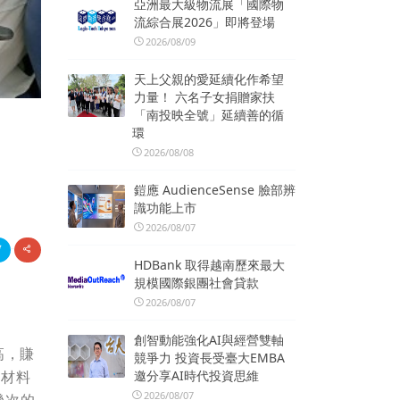
亞洲最大級物流展「國際物
流綜合展2026」即將登場
2026/08/09
天上父親的愛延續化作希望
力量！ 六名子女捐贈家扶
「南投映全號」延續善的循
環
2026/08/08
鎧應 AudienceSense 臉部辨
識功能上市
2026/08/07
HDBank 取得越南歷來最大
規模國際銀團社會貸款
2026/08/07
創智動能強化AI與經營雙軸
高，賺
競爭力 投資長受臺大EMBA
邀分享AI時代投資思維
搬材料
2026/08/07