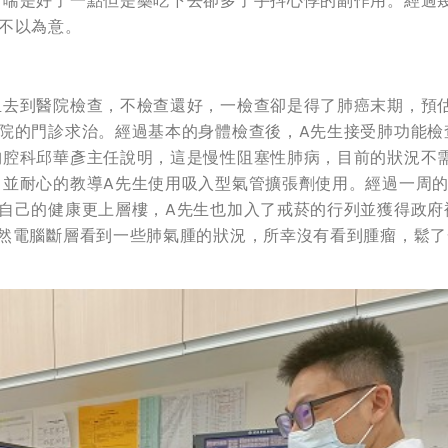
，喘是好了一點但是藥吃下去卻多了手抖心悸的副作用。經過
不以為意。
血去到醫院檢查，不檢查還好，一檢查卻是得了肺癌末期，預
院的門診求治。經過基本的身體檢查後，A先生接受肺功能檢
胸腔科邱華彥主任說明，這是慢性阻塞性肺病，目前的狀況不
，並耐心的教導A先生使用吸入型氣管擴張劑使用。經過一周
自己的健康更上層樓，A先生也加入了戒菸的行列並獲得政府
雖然電腦斷層看到一些肺氣腫的狀況，所幸沒有看到腫瘤，鬆了