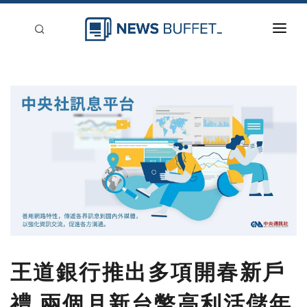
回到首頁
新聞稿分類
登入
刊登
王道銀行推出多項開春新戶
禮 兩個月新台幣高利活儲年