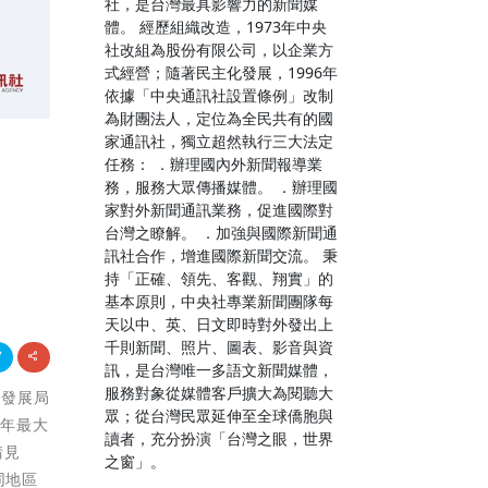
社，是台灣最具影響力的新聞媒
體。 經歷組織改造，1973年中央
社改組為股份有限公司，以企業方
式經營；隨著民主化發展，1996年
依據「中央通訊社設置條例」改制
為財團法人，定位為全民共有的國
家通訊社，獨立超然執行三大法定
任務： ．辦理國內外新聞報導業
務，服務大眾傳播媒體。 ．辦理國
家對外新聞通訊業務，促進國際對
台灣之瞭解。 ．加強與國際新聞通
訊社合作，增進國際新聞交流。 秉
持「正確、領先、客觀、翔實」的
基本原則，中央社專業新聞團隊每
天以中、英、日文即時對外發出上
千則新聞、照片、圖表、影音與資
訊，是台灣唯一多語文新聞媒體，
服務對象從媒體客戶擴大為閱聽大
遊發展局
眾；從台灣民眾延伸至全球僑胞與
歷年最大
讀者，充分扮演「台灣之眼，世界
請見
之窗」。
同地區