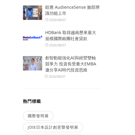
鎧應 AudienceSense 臉部辨
識功能上市
2026/08/07
HDBank 取得越南歷來最大
規模國際銀團社會貸款
2026/08/07
創智動能強化AI與經營雙軸
競爭力 投資長受臺大EMBA
邀分享AI時代投資思維
2026/08/07
熱門標籤
國際發明展
JDIE日本設計創意暨發明展