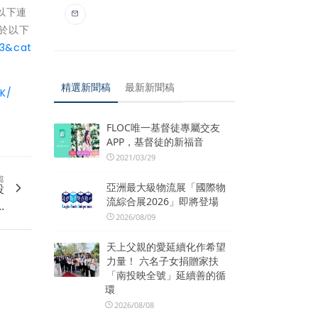
以下連
於以下
43&cat
精選新聞稿
最新新聞稿
K/
FLOC唯一基督徒專屬交友
APP，基督徒的新福音
2021/03/29
篇
亞洲最大級物流展「國際物
投
流綜合展2026」即將登場
.
2026/08/09
天上父親的愛延續化作希望
力量！ 六名子女捐贈家扶
「南投映全號」延續善的循
環
2026/08/08