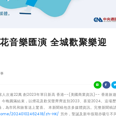
花音樂匯演 全城歡聚樂迎
事
訪港旅客人次逾22萬 創2023年單日新高 香港--(美國商業資訊)-- 香港旅
今晚圓滿結束，以煙花及歡笑聲齊齊送別2023、喜迎2024。這場
軸，為市民和旅客送上驚喜。 本新聞稿包含多媒體資訊。完整新聞稿
/home/20240102462418/zh-HK/
另外，聖誕及新年假期亦吸引不