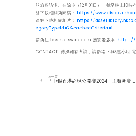
的旅客訪港。在除夕（12月31日），截至晚上10時
結下載相關新聞稿：
https://www.discoverho
連結下載相關相片：
https://assetlibrary.hk
egoryTypeId=2&cachedCriteria=1
請前往 businesswire.com 瀏覽源版本:
https:
CONTACT: 傳媒如有查詢，請聯絡: 何銘嘉小姐 電話: 2
上一篇
「中銀香港網球公開賽2024」主賽圈賽...