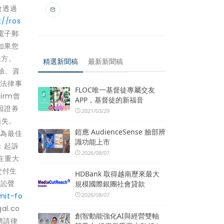
會透過
://ros
送電子郵
，如果您
表方。
精選新聞稿
最新新聞稿
驗、資
的法律事
FLOC唯一基督徒專屬交友
irm曾
APP，基督徒的新福音
因證券
2021/03/29
損失。
鎧應 AudienceSense 臉部辨
選為最佳
識功能上市
情：起訴
2026/08/07
在重大
交付生
HDBank 取得越南歷來最大
訴訟聲
規模國際銀團社會貸款
2026/08/07
mit-fo
l.co
創智動能強化AI與經營雙軸
聘請律