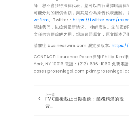
師，您不會獲得法律代表。您可以自行選擇聘請律
可能分到的賠償金額，與其是否為原告代表無關。 請在L
w-firm
、Twitter：
https://twitter.com/rose
關注我們，以瞭解最新情況。 律師廣告。先前案例
文僅供方便瞭解之用，煩請參照原文，原文版本乃
請前往 businesswire.com 瀏覽源版本:
https:
CONTACT: Laurence Rosen律師 Phillip Kim律師 
York, NY 10016 電話：(212) 686-1060 免費電話
cases@rosenlegal.com pkim@rosenlegal.c
上一篇
FMC最後截止日期提醒：業務精湛的投
資...