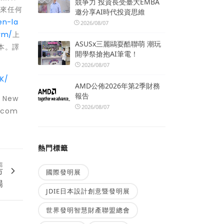
競爭力 投資長受臺大EMBA
未來任何
邀分享AI時代投資思維
en-la
2026/08/07
rm/
上
ASUSx三麗鷗耍酷聯萌 潮玩
本。譯
開學祭搶抱AI筆電！
2026/08/07
K/
AMD公佈2026年第2季財務
報告
r New
2026/08/07
.com
熱門標籤
篇
市
國際發明展
場
JDIE日本設計創意暨發明展
世界發明智慧財產聯盟總會