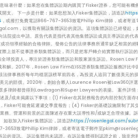
這意味著什麼：如果您在集體訴訟期內購買了Fisker證券，您可能有機
支。 下一步是什麼：如果您想加入Fisker集體訴訟，請造訪
https
4
，或撥打免費電話866-767-3653致電Phillip Kim律師，或者寄
rosenlegal.com，以獲取有關該集體訴訟的資訊。這項集體訴訟已經發起
之前向法院提出申請。原告代表是指代表其他集體訴訟成員主導訴訟的代
擇擁有成功領導經驗的合格律師。發佈公告的法律事務所通常缺乏相當的經
實際上並不從事證券類集體訴訟，而只是把客戶轉介給實際執行訴訟
代表全球投資人，專注於證券類集體訴訟和股東派生訴訟。Rosen Law F
2017年，Rosen Law Firm在ISS證券類集體訴訟服務評比中
，該法律事務所每年均穩居該榜單前四名，為投資人追回了數億美元的
元的賠償。2020年，創始合夥人Laurence Rosen被Law360評
事務所的眾多律師都曾得到Lawdragon和Super Lawyers的表揚。 案件詳
/或未揭露以下事項：(1) Fisker在其財務報告的內部控制方面存
此，Fisker可能會延遲遞交季度報告；(4) Fisker的基礎設施限制了其
ker業務、營運和前景的正面陳述存在重大誤導性和/或缺乏合理依據。
如欲加入Fisker集體訴訟，請造訪
https://rosenlegal.com/sub
3653致電Phillip Kim律師，或者寄送電子郵件至pkim@rosenlega
解有關集體訴訟的資訊。 訴訟集體尚未認證。在訴訟集體得到認證之前，除非您