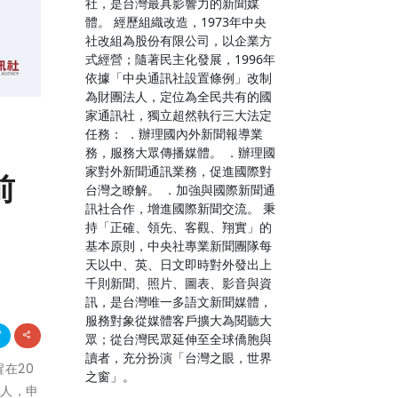
社，是台灣最具影響力的新聞媒
體。 經歷組織改造，1973年中央
社改組為股份有限公司，以企業方
式經營；隨著民主化發展，1996年
依據「中央通訊社設置條例」改制
為財團法人，定位為全民共有的國
家通訊社，獨立超然執行三大法定
任務： ．辦理國內外新聞報導業
務，服務大眾傳播媒體。 ．辦理國
家對外新聞通訊業務，促進國際對
前
台灣之瞭解。 ．加強與國際新聞通
訊社合作，增進國際新聞交流。 秉
持「正確、領先、客觀、翔實」的
基本原則，中央社專業新聞團隊每
天以中、英、日文即時對外發出上
千則新聞、照片、圖表、影音與資
訊，是台灣唯一多語文新聞媒體，
服務對象從媒體客戶擴大為閱聽大
眾；從台灣民眾延伸至全球僑胞與
讀者，充分扮演「台灣之眼，世界
醒在20
之窗」。
資人，申