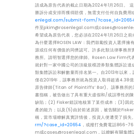
請成為原告代表的截止日期為2024年1月26日。 
勝訴分成安排而獲得賠償，無需支付任何自負費用或開
enlegal.com/submit-form/?case_id=2065
件至pkim@rosenlegal.com或cases@
希望成為原告代表，您必須在2024年1月26日
為什麼選擇ROSEN LAW：我們鼓勵投資人選
源或任何有價值的同儕認可。許多此類法律事務所
務所。請明智選擇您的律師。Rosen Law Firm
就針對一家中國公司的頂級規模證券類集體訴訟達成和解。
類集體訴訟和解數量而排名第一。自2013年以來
僅在2019年，該事務所就為投資人取得超過4.38億美
原告律師(Titan of Plaintiffs’ Bar)。該
書指稱，被告做出了具有重大虛假和/或誤導性的陳述及
缺陷；(2) Fisker錯誤地核算了某些成本；(3)因
產的能力；以及(5)由於前述原因，被告關於Fis
稱，當市場瞭解真實詳情後，投資人便遭受了損失。 
rm/?case_id=20654
，或撥打免費電話866-767-
m或cases@rosenlegal.com，以瞭