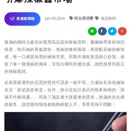
Jan 03,2024
民生與消費
食品飲料
推廣新聞稿
辣滿的獨特之處在於選用高品質的辣椒原料，魔蠍椒帶來的強烈
辣度，朝天椒的香氣濃郁，鬼椒的微辣風味，再搭配花椒的麻辣
感，每一口都是味蕾的極致享受。而製作過程更是精心炒製，保
留了每一種辣椒的風味，呈現出獨特的層次感，讓您感受到真正
的辣椒風情。
起家厝嚴選對於品質的堅持可謂是一絲不苟，力邀知名加熱滷味
名店「新貳拾壹食堂」合作，推出這款許多店內熟客敲碗的「辣
滿手作麻辣醬」。而為了滿足廣大辣愛者的需求，辣滿終於在網
路販售，讓您隨時隨地都能夠輕鬆入手，享受美味不間斷！