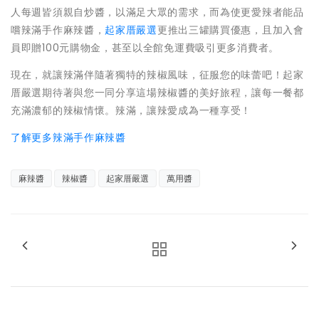
人每週皆須親自炒醬，以滿足大眾的需求，而為使更愛辣者能品
嚐辣滿手作麻辣醬，
起家厝嚴選
更推出三罐購買優惠，且加入會
員即贈100元購物金，甚至以全館免運費吸引更多消費者。
現在，就讓辣滿伴隨著獨特的辣椒風味，征服您的味蕾吧！起家
厝嚴選期待著與您一同分享這場辣椒醬的美好旅程，讓每一餐都
充滿濃郁的辣椒情懷。辣滿，讓辣愛成為一種享受！
了解更多辣滿手作麻辣醬
麻辣醬
辣椒醬
起家厝嚴選
萬用醬