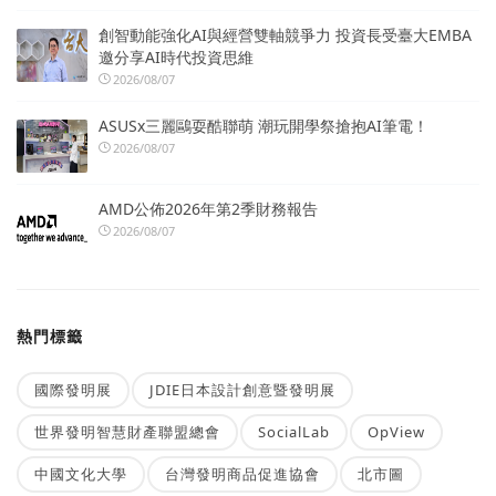
創智動能強化AI與經營雙軸競爭力 投資長受臺大EMBA
邀分享AI時代投資思維
2026/08/07
ASUSx三麗鷗耍酷聯萌 潮玩開學祭搶抱AI筆電！
2026/08/07
AMD公佈2026年第2季財務報告
2026/08/07
熱門標籤
國際發明展
JDIE日本設計創意暨發明展
世界發明智慧財產聯盟總會
SocialLab
OpView
中國文化大學
台灣發明商品促進協會
北市圖