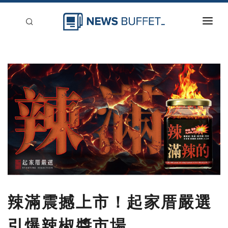
回到首頁
新聞稿分類
登入
刊登
辣滿震撼上市！起家厝嚴選
引爆辣椒醬市場