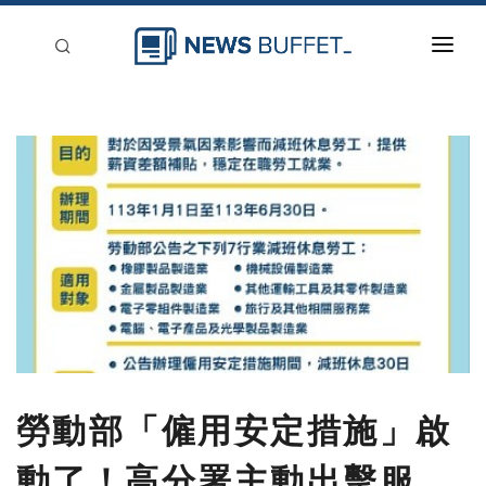
回到首頁
新聞稿分類
登入
刊登
勞動部「僱用安定措施」啟
動了！高分署主動出擊服