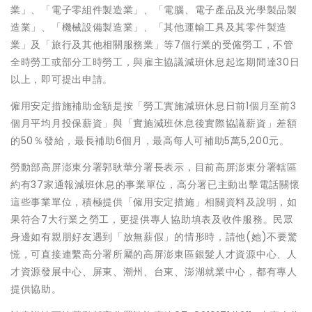
業」、「電子零組件製造業」、「電腦、電子產品及光學製品製
造業」、「機械設備製造業」、「其他運輸工具及其零件製造
業」及「旅行及其他相關服務業」等7個行業的受僱勞工，不管
全時勞工或部分工時勞工，與雇主協議減班休息起迄期間達30日
以上，即可提出申請。
僱用安定措施補助金額是按「勞工實施減班休息日前1個月至前3
個月平均月投保薪資」與「實施減班休息後實際協議薪資」差額
的50％發給，最長補助6個月，最高每人可補助5萬5,200元。
勞動部高屏澎東分署郭耿華分署長表示，目前高屏澎東分署轄區
約有37家通報減班休息的事業單位，高分署已主動出擊電話關懷
這些事業單位，積極提供「僱用安定措施」相關資料及說明，如
果符合7大行業之勞工，更提供專人協助填表及收件服務。民眾
身邊如有親朋好友遇到「放無薪假」的情形時，請他(她)不要驚
慌，可直接連繫高分署所屬的高屏澎東區銀髮人才資源中心、人
才資源發展中心、屏東、潮州、台東、澎湖就業中心，都有專人
提供協助。