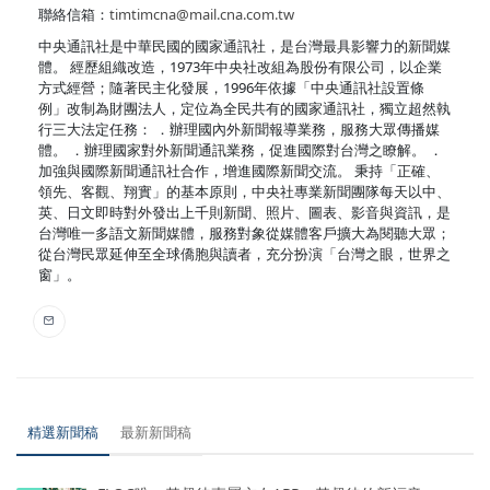
聯絡信箱：
timtimcna@mail.cna.com.tw
中央通訊社是中華民國的國家通訊社，是台灣最具影響力的新聞媒
體。 經歷組織改造，1973年中央社改組為股份有限公司，以企業
方式經營；隨著民主化發展，1996年依據「中央通訊社設置條
例」改制為財團法人，定位為全民共有的國家通訊社，獨立超然執
行三大法定任務： ．辦理國內外新聞報導業務，服務大眾傳播媒
體。 ．辦理國家對外新聞通訊業務，促進國際對台灣之瞭解。 ．
加強與國際新聞通訊社合作，增進國際新聞交流。 秉持「正確、
領先、客觀、翔實」的基本原則，中央社專業新聞團隊每天以中、
英、日文即時對外發出上千則新聞、照片、圖表、影音與資訊，是
台灣唯一多語文新聞媒體，服務對象從媒體客戶擴大為閱聽大眾；
從台灣民眾延伸至全球僑胞與讀者，充分扮演「台灣之眼，世界之
窗」。
精選新聞稿
最新新聞稿