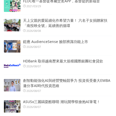
FLOC唯一基督徒專屬交友APP，基督徒的新福音
2021/03/29
天上父親的愛延續化作希望力量！ 六名子女捐贈家扶
「南投映全號」延續善的循環
2026/08/08
鎧應 AudienceSense 臉部辨識功能上市
2026/08/07
HDBank 取得越南歷來最大規模國際銀團社會貸款
2026/08/07
創智動能強化AI與經營雙軸競爭力 投資長受臺大EMBA
邀分享AI時代投資思維
2026/08/07
ASUSx三麗鷗耍酷聯萌 潮玩開學祭搶抱AI筆電！
2026/08/07