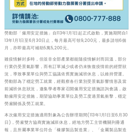
勞動部「僱用安定措施」自113年1月1日起正式啟動，實施期間自1
13年1月1日至6月30日止，每月最高可領9,200元，最多請領6個
月，亦即最高可補助5萬5,200元。
雖疫情解封多時，但並非全部產業都能隨疫情解封而回溫，部分
行業仍受景氣影響，而有訂單減少或者仍未恢復疫情前的經營狀
況，導致事業單位與勞工協議依舊實施減班休息，以維持營運。
勞動部為了穩定勞工就業，經觀察各行業別受景氣影響情形及當
前減班休息狀況，邀集學者專家召開僱用安定措施諮詢會議，啟
動僱用安定措施，期望協助事業單位及勞工度過景氣衝擊，穩定
勞雇關係及勞工就業。
本次僱用安定措施適用對象為公告辦理期間(113年1月1日至6月30
日)，勞雇雙方協商實施減班休息，經地方勞工主管機關列冊通
報，且所屬事業單位符合「橡膠製品製造業」、「金屬製品製造