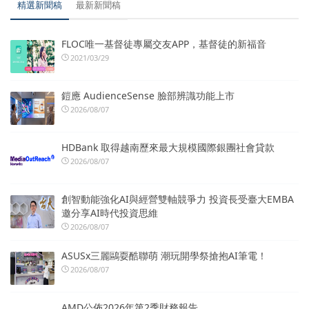
精選新聞稿
最新新聞稿
FLOC唯一基督徒專屬交友APP，基督徒的新福音
2021/03/29
鎧應 AudienceSense 臉部辨識功能上市
2026/08/07
HDBank 取得越南歷來最大規模國際銀團社會貸款
2026/08/07
創智動能強化AI與經營雙軸競爭力 投資長受臺大EMBA
邀分享AI時代投資思維
2026/08/07
ASUSx三麗鷗耍酷聯萌 潮玩開學祭搶抱AI筆電！
2026/08/07
AMD公佈2026年第2季財務報告