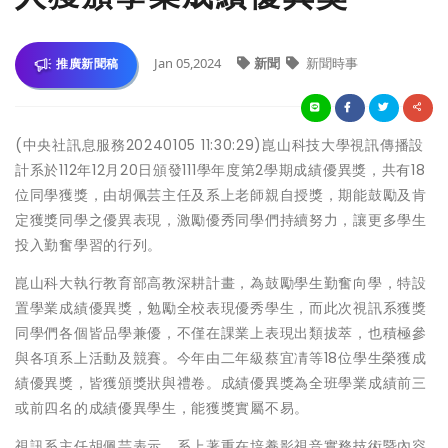
Jan 05,2024
新聞
新聞時事
推廣新聞稿
(中央社訊息服務20240105 11:30:29)崑山科技大學視訊傳播設
計系於112年12月20日頒發111學年度第2學期成績優異獎，共有18
位同學獲獎，由胡佩芸主任及系上老師親自授獎，期能鼓勵及肯
定獲獎同學之優異表現，激勵優秀同學們持續努力，讓更多學生
投入勤奮學習的行列。
崑山科大執行教育部高教深耕計畫，為鼓勵學生勤奮向學，特設
置學業成績優異獎，勉勵全校表現優秀學生，而此次視訊系獲獎
同學們各個皆品學兼優，不僅在課業上表現出類拔萃，也積極參
與各項系上活動及競賽。今年由二年級蔡宜凊等18位學生榮獲成
績優異獎，皆獲頒獎狀與禮卷。成績優異獎為全班學業成績前三
或前四名的成績優異學生，能獲獎實屬不易。
視訊系主任胡佩芸表示，系上著重在培養影視音實務技術暨內容