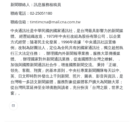
新聞聯絡人：訊息服務核稿員
聯絡電話：02-25051180
聯絡信箱：
timtimcna@mail.cna.com.tw
中央通訊社是中華民國的國家通訊社，是台灣最具影響力的新聞媒
體。 經歷組織改造，1973年中央社改組為股份有限公司，以企業
方式經營；隨著民主化發展，1996年依據「中央通訊社設置條
例」改制為財團法人，定位為全民共有的國家通訊社，獨立超然執
行三大法定任務： ．辦理國內外新聞報導業務，服務大眾傳播媒
體。 ．辦理國家對外新聞通訊業務，促進國際對台灣之瞭解。 ．
加強與國際新聞通訊社合作，增進國際新聞交流。 秉持「正確、
領先、客觀、翔實」的基本原則，中央社專業新聞團隊每天以中、
英、日文即時對外發出上千則新聞、照片、圖表、影音與資訊，是
台灣唯一多語文新聞媒體，服務對象從媒體客戶擴大為閱聽大眾；
從台灣民眾延伸至全球僑胞與讀者，充分扮演「台灣之眼，世界之
窗」。