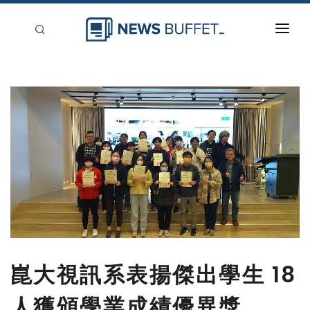
回到首頁
新聞稿分類
登入
刊登
崑大視訊系表揚傑出學生 18
人獲頒學業成績優異獎