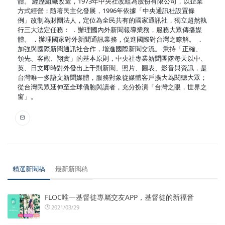
體。 經歷組織改造，1973年中央社改組為股份有限公司，以企業
方式經營；隨著民主化發展，1996年依據「中央通訊社設置條
例」改制為財團法人，定位為全民共有的國家通訊社，獨立超然執
行三大法定任務： ．辦理國內外新聞報導業務，服務大眾傳播媒
體。 ．辦理國家對外新聞通訊業務，促進國際對台灣之瞭解。 ．
加強與國際新聞通訊社合作，增進國際新聞交流。 秉持「正確、
領先、客觀、翔實」的基本原則，中央社專業新聞團隊每天以中、
英、日文即時對外發出上千則新聞、照片、圖表、影音與資訊，是
台灣唯一多語文新聞媒體，服務對象從媒體客戶擴大為閱聽大眾；
從台灣民眾延伸至全球僑胞與讀者，充分扮演「台灣之眼，世界之
窗」。
精選新聞稿
最新新聞稿
FLOC唯一基督徒專屬交友APP，基督徒的新福音
2021/03/29