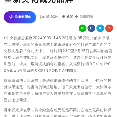
Jan 05,2024
新聞
新聞時事
推廣新聞稿
(中央社訊息服務20240105 11:45:28)沿山185縣道上的大津瀑
布，將變身絕美的夜光森林！屏東縣政府今年打造屏北全新的文
化觀光品牌「奇幻大津」，將於1月23日至2月25日在高樹鄉首度
登場，結合在地文化、歷史及產業特色，透過互動裝置設計與光
影變幻，帶來一場沉浸式的奇幻饗宴。入場票於1月9日中午12:0
0於ibon售票系統及OPEN POINT APP開賣。
壯闊磅礴的大津瀑布，是許多屏東孩子的共同回憶，小時候的校
外教學遠足、唸書時的聯誼勝地、假日家庭出遊健行，大津瀑布
向來是首選景點，每個屏東人幾乎都曾在大津瀑布留下專屬於自
己的沁涼回憶。
屏東縣政府表示，為帶給遊客感受截然不同的在地文化與山林探
索，將大津瀑布化身為自然水環境光影沉浸場域，帶給遊客夜遊