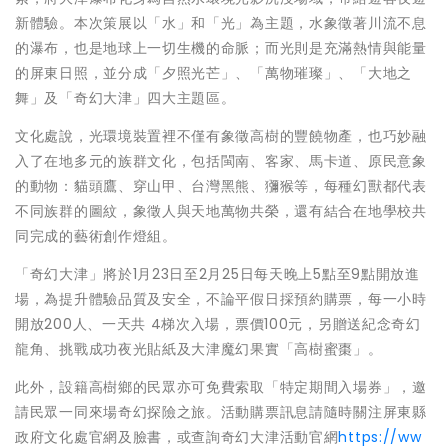
新體驗。本次策展以「水」和「光」為主題，水象徵著川流不息
的瀑布，也是地球上一切生機的命脈；而光則是充滿熱情與能量
的屏東日照，並分成「夕照光芒」、「萬物璀璨」、「大地之
舞」及「奇幻大津」四大主題區。
文化處說，光環境裝置裡不僅有象徵高樹的豐饒物產，也巧妙融
入了在地多元的族群文化，包括閩南、客家、馬卡道、原民意象
的動物：貓頭鷹、穿山甲、台灣黑熊、獼猴等，每種幻獸都代表
不同族群的圖紋，象徵人與天地萬物共榮，還有結合在地學校共
同完成的藝術創作燈組。
「奇幻大津」將於1月23日至2月25日每天晚上5點至9點開放進
場，為提升體驗品質及安全，不論平假日採預約購票，每一小時
開放200人、一天共 4梯次入場，票價100元，另贈送紀念奇幻
龍角、挑戰成功夜光貼紙及大津魔幻果實「高樹蜜棗」。
此外，設籍高樹鄉的民眾亦可免費索取「特定期間入場券」，邀
請民眾一同來場奇幻探險之旅。活動購票訊息請隨時關注屏東縣
政府文化處官網及臉書，或查詢奇幻大津活動官網
https://ww