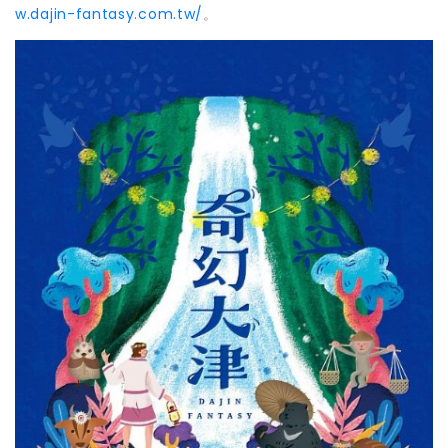
w.dajin-fantasy.com.tw/
。