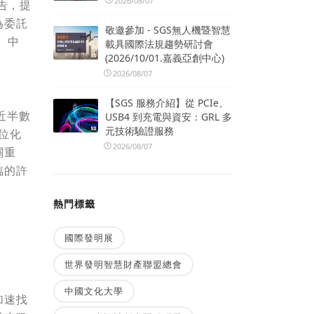
2026/08/07
報告，提
為委託
敬邀參加 - SGS無人機暨智慧
、中
載具國際法規趨勢研討會
(2026/10/01.嘉義亞創中心)
2026/08/07
【SGS 服務介紹】從 PCIe、
近半數
USB4 到充電與資安：GRL 多
元技術驗證服務
位化
2026/08/07
關重
臨的許
熱門標籤
國際發明展
世界發明智慧財產聯盟總會
中國文化大學
加速找