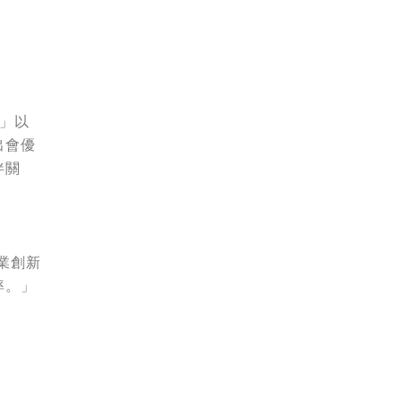
」以
出會優
伴關
企業創新
率。」