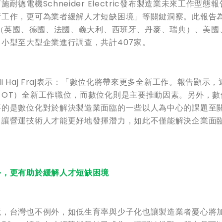
電機Schneider Electric發布製造業未來工作型態
新工作，更可為業者緩解人才短缺困境」等關鍵洞察。此報告
歐（英國、德國、法國、義大利、西班牙、丹麥、瑞典）、美國
小型至大型企業進行調查，共計407家。
 Haj Fraj表示：「數位化將帶來更多全新工作。報告顯示，
OT）全新工作職位，而數位化則是主要推動因素。另外，數
要的是數位化對於解決製造業面臨的一些以人為中心的課題至
，讓營運技術人才能更好地發揮潛力，如此不僅能解決企業面
」
外，更有助於緩解人才短缺困境
境，台灣也不例外，如低生育率與少子化也讓製造業者憂心將