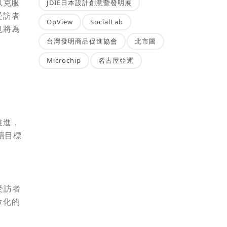
以克服
JDIE日本設計創意暨發明展
受訪者
OpView
SocialLab
也將為
台灣發明商品促進協會
北市圖
Microchip
名古屋亞運
推進，
續目標
受訪者
位化的