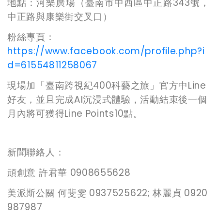
地點：河樂廣場（臺南市中西區中正路343號，
中正路與康樂街交叉口）
粉絲專頁：
https://www.facebook.com/profile.php?i
d=61554811258067
現場加「臺南跨視紀400科藝之旅」官方中Line
好友，並且完成AI沉浸式體驗，活動結束後一個
月內將可獲得Line Points10點。
新聞聯絡人：
頑創意 許君華 0908655628
美派斯公關 何斐雯 0937525622; 林麗貞 0920
987987