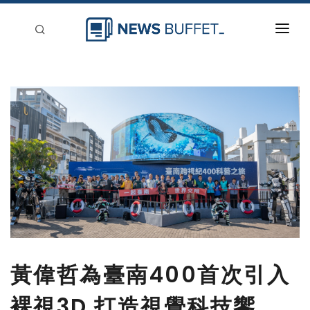
回到首頁
新聞稿分類
登入
刊登
黃偉哲為臺南400首次引入
裸視3D 打造視覺科技饗