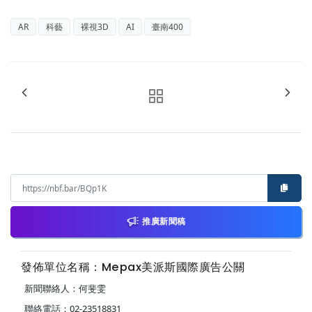
AR
科藝
裸視3D
AI
臺南400
推廣新聞稿
發佈單位名稱：Mepax美派斯國際廣告公關
新聞聯絡人：何斐雯
聯絡電話：02-23518831