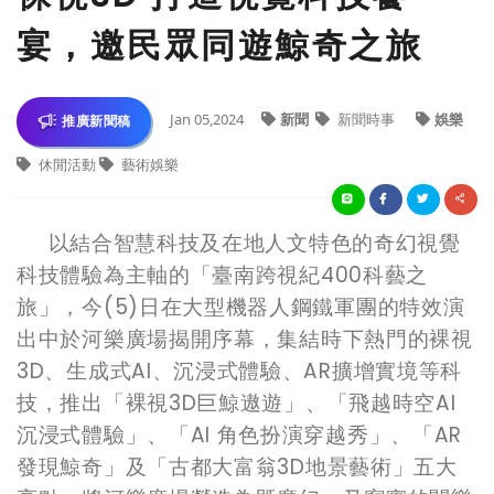
宴，邀民眾同遊鯨奇之旅
Jan 05,2024
新聞
新聞時事
娛樂
推廣新聞稿
休閒活動
藝術娛樂
以結合智慧科技及在地人文特色的奇幻視覺
科技體驗為主軸的「臺南跨視紀400科藝之
旅」，今(5)日在大型機器人鋼鐵軍團的特效演
出中於河樂廣場揭開序幕，集結時下熱門的裸視
3D、生成式AI、沉浸式體驗、AR擴增實境等科
技，推出「裸視3D巨鯨遨遊」、「飛越時空AI
沉浸式體驗」、「AI 角色扮演穿越秀」、「AR
發現鯨奇」及「古都大富翁3D地景藝術」五大