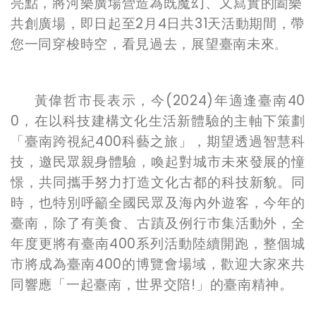
亮點，
將河樂廣場營造為既魔幻、又寫實的闔樂
共創廣場，即日起至2月4日共31天活動期間，帶
您一同穿梭時空，看見過去，展望臺南未來
。
黃偉哲市長表示，今(2024)年適逢臺南40
0，在以科技建構文化生活新體驗的主軸下策劃
「臺南跨視紀400科藝之旅」，期望透過智慧科
技，邀民眾親身體驗，喚起對城市未來發展的憧
憬，共同攜手努力打造文化古都的科技新貌。同
時，也特別呼籲全國民眾及海內外遊客，今年的
臺南，除了有美食、古蹟及例行市集活動外，全
年度更將有臺南400系列活動陸續開跑，整個城
市將成為臺南400的博覽會場域，歡迎大家來共
同響應「一起臺南，世界交陪!」的臺南精神。