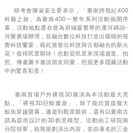
研考會陳淑姿主委表示，「臺南跨視紀400
科藝之旅」為臺南400一整年系列活動揭開序
幕，活動地點選在曾為府城最繁華的運河碼頭-
河樂廣場辦理，並融合數位科技打造出吸睛的視
覺科技饗宴，藉此激發出科技與古都融合的新火
花！值得民眾期待！也歡迎民眾來現場遊逛、拍
照、傳遞圖卡邀請朋友同樂，挖掘更多隱藏活動
中的驚喜彩蛋！
臺南首場戶外裸視3D展演為本活動最大亮
點，「裸視3D巨鯨遨遊」，除了能欣賞虛擬大
鯨魚穿越螢幕，遨遊到觀眾眼前，還有以臺南古
蹟為題所設計的3D創意模型。活動由工研院南
分院領軍，統籌規劃演出內容，並由著名的三金