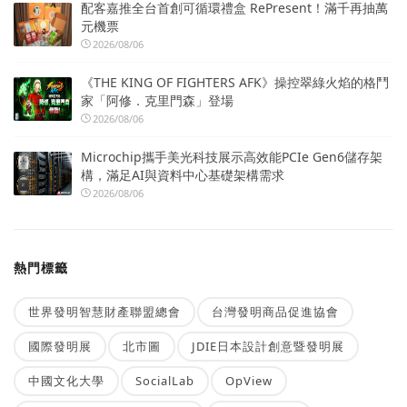
配客嘉推全台首創可循環禮盒 RePresent！滿千再抽萬
元機票
2026/08/06
《THE KING OF FIGHTERS AFK》操控翠綠火焰的格鬥
家「阿修．克里門森」登場
2026/08/06
Microchip攜手美光科技展示高效能PCIe Gen6儲存架
構，滿足AI與資料中心基礎架構需求
2026/08/06
熱門標籤
世界發明智慧財產聯盟總會
台灣發明商品促進協會
國際發明展
北市圖
JDIE日本設計創意暨發明展
中國文化大學
SocialLab
OpView