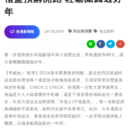
年
Jan 05,2024
民生與消費
食品飲料
推廣新聞稿
圖：快電商推出祥龍獻瑞年菜小資禮盒組，早鳥優惠1588元，讓
大家團團圓圓過好年。
【李婉如／ 報導】2024龍年農曆春節倒數，還在想拜訪親戚時
該送那些禮盒嗎？還是除夕夜懶得進廚房，又渴望享受到豐盛美
味的年夜飯，CHECK 2 CHECK、快電商一次幫大家準備齊全，
無論是大人小孩都愛的牛軋糖，還是下酒首選的海味組合一應俱
全；年菜方面這次品牌挑戰「市場上CP值最高」，每一道都是經
典總鋪師手路菜色，絕對符合家中長輩胃口。此外，今年還推出
蔬食年菜組合，素食朋友的胃同樣照顧到，一起享用佳餚與家人
團圓，沾滿喜氣開啟新的一年吧。