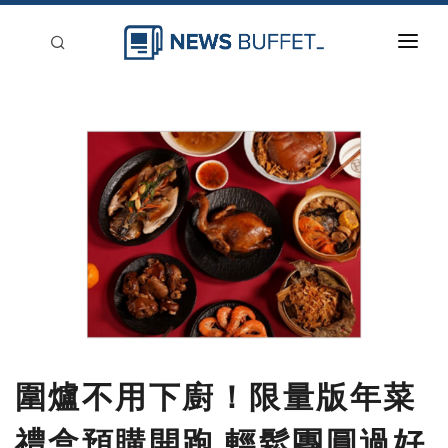
回到首頁
新聞稿分類
登入
刊登
圍爐不用下廚！限量版年菜
禮盒預購開跑 輕鬆團圓過好