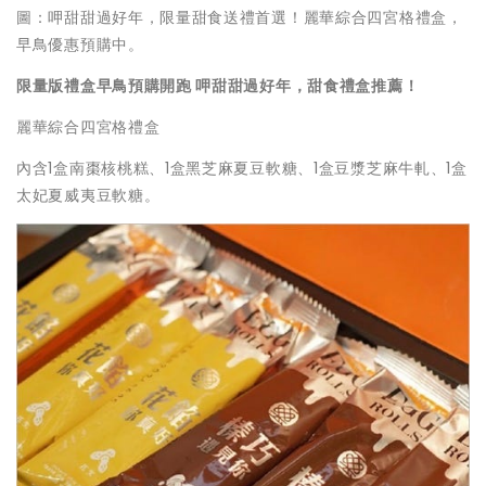
圖：呷甜甜過好年，限量甜食送禮首選！麗華綜合四宮格禮盒，
早鳥優惠預購中。
限量版禮盒早鳥預購開跑 呷甜甜過好年，甜食禮盒推薦！
麗華綜合四宮格禮盒
內含1盒南棗核桃糕、1盒黑芝麻夏豆軟糖、1盒豆漿芝麻牛軋、1盒
太妃夏威夷豆軟糖。