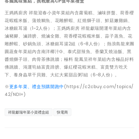
各國風味集結，挑戰最高CP值年菜禮盒
王媽媽廚房 祥龍迎春小資年菜組內含蘿蔔糕、滷味拼盤、荷香櫻
花蝦糯米飯、蒲燒鯛魚、花雕醉蝦、紅燒獅子頭、鮮菇嫩雞鍋、
冰糖銀耳湯（1~2人份）；王媽媽廚房 祥龍獻瑞開運年菜組內含
滷豬腳、滷蹄膀、燒滷全雞、荷香櫻花蝦糯米飯、蒜子蒸魚、花
雕醉蝦、砂鍋魚頭、冰糖銀耳湯2組（6~8人份）；熱浪島龍來團
圓蔬食年菜組內含南洋椰汁G、泰式甜辣魚、香蘭叉燒油飯、黑
醬燒獅子頭、肉骨茶佛跳牆；極料 龍鳳呈祥年菜組內含極品好料
佛跳牆、鴻運筍絲富貴蹄膀、爆紅櫻花蝦米糕、富貴雙方吃天
下、養身蟲草干貝雞、大紅大紫甜品粥1組（6~8人份）。
※
更多年菜、禮盒預購開跑中
(https://c2cbuy.com/topics/
42/NDI=)
祥龍獻瑞年菜小資禮盒組
快電商