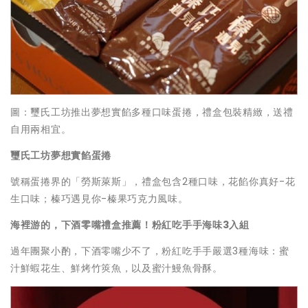
圖：璽氏工坊推出夢想實餡多種口味蛋捲，禮盒包裝精緻，送禮
自用兩相宜。
璽氏工坊夢想實餡蛋捲
號稱蛋捲界的「勞斯萊斯」，禮盒包含2種口味，花餡你真好-花
生口味；榛巧遇見你-榛果巧克力風味。
海裡游的，下酒零嘴禮盒推薦！粉紅吃手手海味3入組
過年團聚小酌，下酒零嘴少不了，粉紅吃手手嚴選3種海味：蜜
汁鮮蝦花生、鮮烤竹筴魚，以及蜜汁鰻魚骨酥。