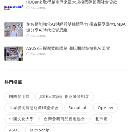
HDBank 取得越南歷來最大規模國際銀團社會貸款
2026/08/07
創智動能強化AI與經營雙軸競爭力 投資長受臺大EMBA
邀分享AI時代投資思維
2026/08/07
ASUSx三麗鷗耍酷聯萌 潮玩開學祭搶抱AI筆電！
2026/08/07
熱門標籤
國際發明展
JDIE日本設計創意暨發明展
世界發明智慧財產聯盟總會
SocialLab
OpView
中國文化大學
台灣發明商品促進協會
北市圖
ASUS
Microchip